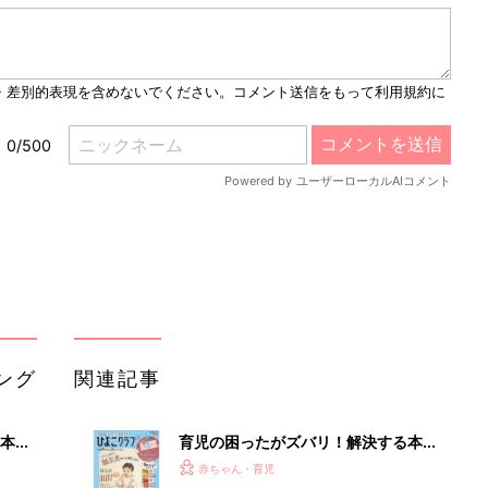
M
u
t
e
ング
関連記事
本
育児の困ったがズバリ！解決する本
2才
『ひよこクラブ 秋号』 4カ月～2才
赤ちゃん・育児
いっ
になるまで、育児に役立つ情報がいっ