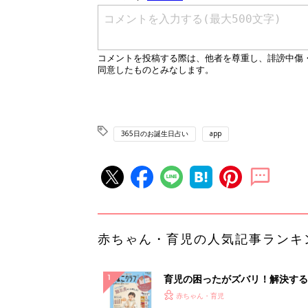
365日のお誕生日占い
app
赤ちゃん・育児の人気記事ランキ
育児の困ったがズバリ！解決する
『ひよこクラブ 秋号』 4カ月～
赤ちゃん・育児
になるまで、育児に役立つ情報が