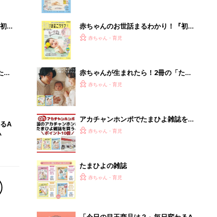
ぱい！
初め
赤ちゃんのお世話まるわかり！『初め
大特
てのひよこクラブ 夏号』〈巻頭大特
赤ちゃん・育児
 お
集〉初めての授乳がうまくいく！ お
ブル
っぱい・ミルクの基本と夏のトラブル
解決テク
たま
赤ちゃんが生まれたら！2冊の「たま
ひよ」
赤ちゃん・育児
アカチャンホンポでたまひよ雑誌を買
るA
うとポイント10倍【期間限定】
赤ちゃん・育児
い
たまひよの雑誌
赤ちゃん・育児
「今日の目玉商品は？」毎日変わるA