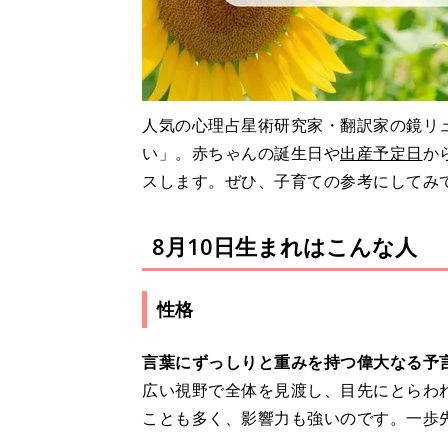
人気の心理占星術研究家・翻訳家の鏡リュ
い」。赤ちゃんの誕生日や
出産予定日
か
スします。ぜひ、子育ての参考にしてみ
8月10日生まれはこんな人
性格
言葉にずっしりと重みを持つ偉大なる予
広い視野で全体を見渡し、目先にとらわ
ことも多く、影響力も強いのです。一歩