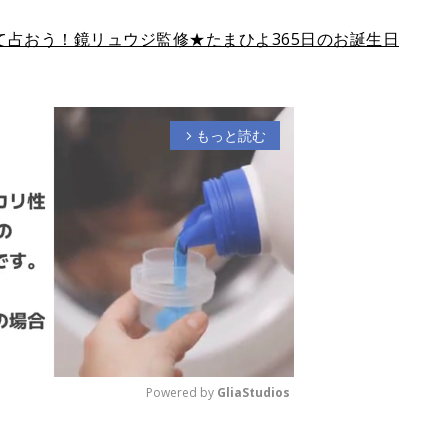
占おう！鏡リュウジ監修★たまひよ365日のお誕生日
もっと読む
arrow_forward_ios
Powered by 
GliaStudios