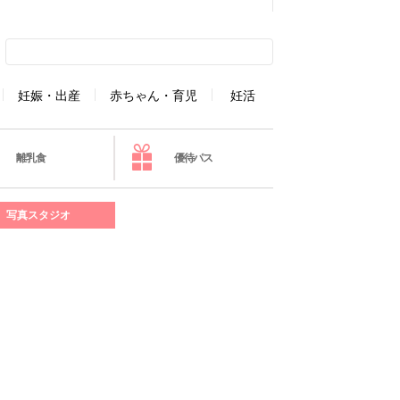
妊娠・出産
赤ちゃん・育児
妊活
離乳食
優待パス
写真スタジオ