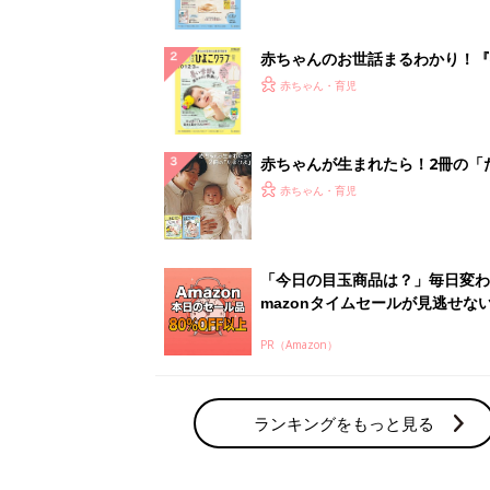
ぱい！
赤ちゃんのお世話まるわかり！『
てのひよこクラブ 夏号』〈巻頭
赤ちゃん・育児
集〉初めての授乳がうまくいく！
っぱい・ミルクの基本と夏のトラ
解決テク
赤ちゃんが生まれたら！2冊の「
ひよ」
赤ちゃん・育児
「今日の目玉商品は？」毎日変わ
mazonタイムセールが見逃せな
PR（Amazon）
ランキングをもっと見る