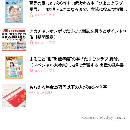
育児の困ったがズバリ！解決する本『ひよこクラブ
夏号』 4カ月～2才になるまで、育児に役立つ情報が
いっぱい！
赤ちゃん・育児
アカチャンホンポでたまひよ雑誌を買うとポイント10
倍【期間限定】
赤ちゃん・育児
まるごと1冊“出産準備”の本『たまごクラブ 夏号』
〈スペシャル大特集〉夫婦で予習する 出産の教科書
赤ちゃん・育児
もらえる年金25万円以下の人が知るべき事
PR(くらしの話題)
Recommended by