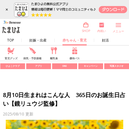
×
内祝い
SHOP
メニュー
TOP
妊娠・出産
赤ちゃん・育児
妊活
育児グッズ
病気・予防接種
離乳食
優待パス
ひよこクラブ
アプリ
SNS
キャンペーン
写真スタジオ
8月10日生まれはこんな人 365日のお誕生日占
い【鏡リュウジ監修】
2025/08/10
更新