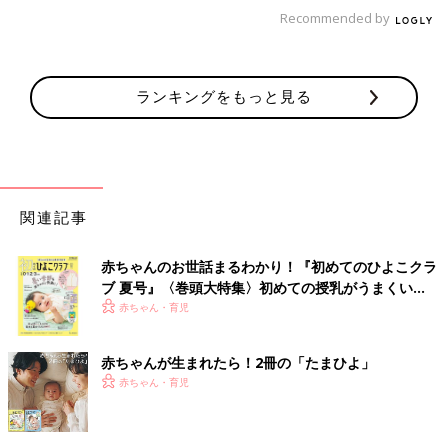
Recommended by
ランキングをもっと見る
関連記事
赤ちゃんのお世話まるわかり！『初めてのひよこクラ
ブ 夏号』〈巻頭大特集〉初めての授乳がうまくい
く！ おっぱい・ミルクの基本と夏のトラブル 解決テ
赤ちゃん・育児
ク
赤ちゃんが生まれたら！2冊の「たまひよ」
赤ちゃん・育児