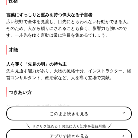
性格
言葉にずっしりと重みを持つ偉大なる予言者
広い視野で全体を見渡し、目先にとらわれない行動ができる人。
そのため、人から頼りにされることも多く、影響力も強いので
す。一歩先をゆく言動は常に注目を集めるでしょう。
才能
人を導く「先見の明」の持ち主
先を見通す能力があり、大物の風格十分。インストラクター、経
営コンサルタント、政治家など、人を導く立場で貢献。
つきあい方
リーダーだからこそ厳しく注意を
人気者でリーダーになれる反面、悪いことをしても、ほかの子ど
このまま続きを見る
もがマネをします。影響力が強いことを自覚させて。
サクサク読める！お気に入り記事を登録可能
8月10日は何の日
アプリで続きを見る