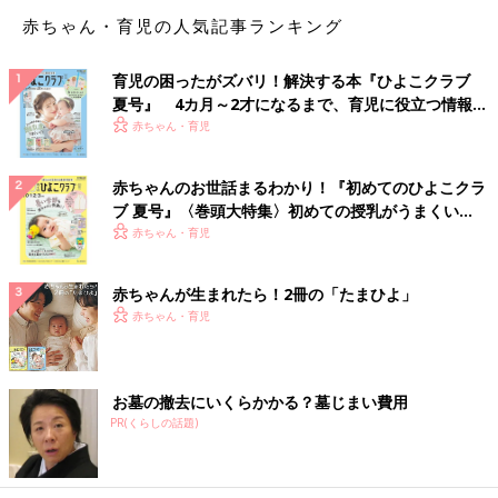
赤ちゃん・育児の人気記事ランキング
育児の困ったがズバリ！解決する本『ひよこクラブ
夏号』 4カ月～2才になるまで、育児に役立つ情報が
いっぱい！
赤ちゃん・育児
赤ちゃんのお世話まるわかり！『初めてのひよこクラ
ブ 夏号』〈巻頭大特集〉初めての授乳がうまくい
く！ おっぱい・ミルクの基本と夏のトラブル 解決テ
赤ちゃん・育児
ク
赤ちゃんが生まれたら！2冊の「たまひよ」
赤ちゃん・育児
お墓の撤去にいくらかかる？墓じまい費用
PR(くらしの話題)