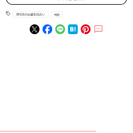
宿の日 道の日 健康ハートの日 帽子の日
365日のお誕生日占い
app
赤ちゃん、ママ・パパのお誕生日を入れて占おう！鏡リュウジ監
修★たまひよ365日のお誕生日占い