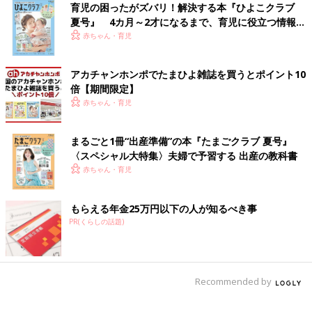
育児の困ったがズバリ！解決する本『ひよこクラブ
夏号』 4カ月～2才になるまで、育児に役立つ情報が
いっぱい！
赤ちゃん・育児
アカチャンホンポでたまひよ雑誌を買うとポイント10
倍【期間限定】
赤ちゃん・育児
まるごと1冊“出産準備”の本『たまごクラブ 夏号』
〈スペシャル大特集〉夫婦で予習する 出産の教科書
赤ちゃん・育児
もらえる年金25万円以下の人が知るべき事
PR(くらしの話題)
Recommended by