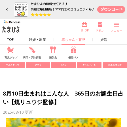
×
内祝い
SHOP
メニュー
TOP
妊娠・出産
赤ちゃん・育児
妊活
育児グッズ
病気・予防接種
離乳食
優待パス
ひよこクラブ
アプリ
SNS
キャンペーン
写真スタジオ
8月10日生まれはこんな人 365日のお誕生日占
い【鏡リュウジ監修】
2025/08/10
更新