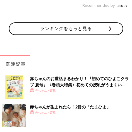
Recommended by
ランキングをもっと見る
関連記事
赤ちゃんのお世話まるわかり！『初めてのひよこクラ
ブ 夏号』〈巻頭大特集〉初めての授乳がうまくい
く！ おっぱい・ミルクの基本と夏のトラブル 解決テ
赤ちゃん・育児
ク
赤ちゃんが生まれたら！2冊の「たまひよ」
赤ちゃん・育児