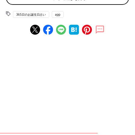
宿の日 道の日 健康ハートの日 帽子の日
365日のお誕生日占い
app
赤ちゃん、ママ・パパのお誕生日を入れて占おう！鏡リュウジ監
修★たまひよ365日のお誕生日占い