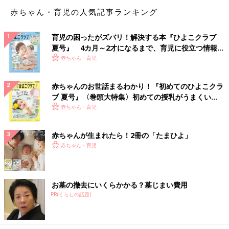
赤ちゃん・育児の人気記事ランキング
育児の困ったがズバリ！解決する本『ひよこクラブ
夏号』 4カ月～2才になるまで、育児に役立つ情報が
いっぱい！
赤ちゃん・育児
赤ちゃんのお世話まるわかり！『初めてのひよこクラ
ブ 夏号』〈巻頭大特集〉初めての授乳がうまくい
く！ おっぱい・ミルクの基本と夏のトラブル 解決テ
赤ちゃん・育児
ク
赤ちゃんが生まれたら！2冊の「たまひよ」
赤ちゃん・育児
お墓の撤去にいくらかかる？墓じまい費用
PR(くらしの話題)