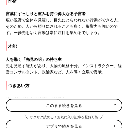
性格
言葉にずっしりと重みを持つ偉大なる予言者
広い視野で全体を見渡し、目先にとらわれない行動ができる人。
そのため、人から頼りにされることも多く、影響力も強いので
す。一歩先をゆく言動は常に注目を集めるでしょう。
才能
人を導く「先見の明」の持ち主
先を見通す能力があり、大物の風格十分。インストラクター、経
営コンサルタント、政治家など、人を導く立場で貢献。
つきあい方
リーダーだからこそ厳しく注意を
人気者でリーダーになれる反面、悪いことをしても、ほかの子ど
このまま続きを見る
もがマネをします。影響力が強いことを自覚させて。
サクサク読める！お気に入り記事を登録可能
8月10日は何の日
アプリで続きを見る