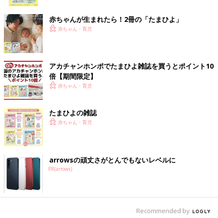
ク
赤ちゃんが生まれたら！2冊の「たまひよ」
赤ちゃん・育児
アカチャンホンポでたまひよ雑誌を買うとポイント10
倍【期間限定】
生後4日目、満生さんが初めて検査入院中の千尋ちゃんに面会に行ったとき。千尋
赤ちゃん・育児
ちゃんの皮膚の状態は日に日に様子が変わり、涙が止まらなかったと言います。
――検査入院は何日続いたのでしょうか？ 入院中の千尋ちゃん
たまひよの雑誌
はどのような様子でしたか？
赤ちゃん・育児
満生 検査入院は18日間続き、皮膚や耳、目など全身を検査しま
した。
arrowsの頑丈さがとんでもないレベルに
状況は、日に日に変わっていきました。私はお産入院4日目に一
PR(arrows)
時外出が認められて、初めて面会に行けたんですが、娘の皮膚
は、想像より落ち着いているように見えて、「深刻な病気じゃな
いかも」と期待がもてました。
Recommended by