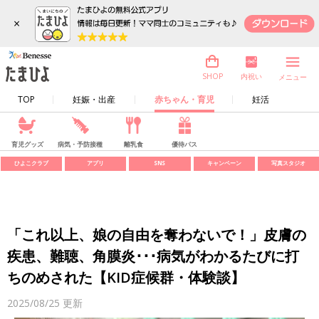
×
内祝い
SHOP
メニュー
TOP
妊娠・出産
赤ちゃん・育児
妊活
育児グッズ
病気・予防接種
離乳食
優待パス
ひよこクラブ
アプリ
SNS
キャンペーン
写真スタジオ
「これ以上、娘の自由を奪わないで！」皮膚の
疾患、難聴、角膜炎･･･病気がわかるたびに打
ちのめされた【KID症候群・体験談】
2025/08/25
更新