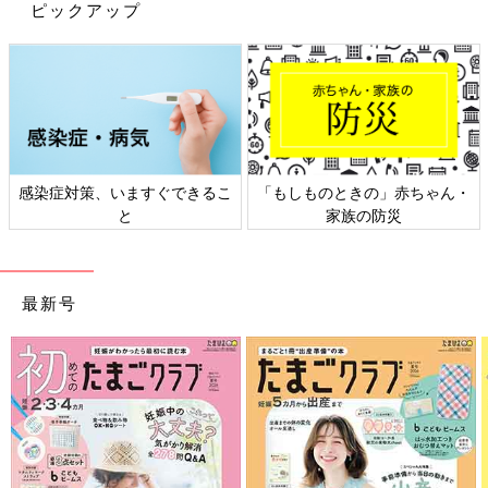
ピックアップ
感染症対策、いますぐできるこ
「もしものときの」赤ちゃん・
と
家族の防災
生後18日に退院した千尋ちゃん。2歳上の兄・珀（はく）くんと初めて対面できま
した。
最新号
――確定診断が出たのは生後何カ月のときでしたか？
満生 生後6カ月にHID症候群と診断されました。HID症候群は、
皮膚の症状だけでなく、難聴も症状のひとつです。ところが、生
後9カ月に角膜炎の症状が加わったことから、診断名がKID症候
群に変わりました。
――KID症候群とは、どのような病気でしょうか？