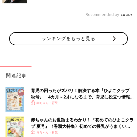
ついていけませんでした。これから、お世話をすることにワクワ
クしていたのに･･･。突然の別れがとても寂しくて、娘を抱っこ
しながら泣きました。
Recommended by
娘は、助産師さんが大学病院へ連れて行ってくれて、そのまま検
査入院に。私は出産した
産院
に残り、別々の入院生活になりまし
ランキングをもっと見る
た。
18日間の検査入院。「やっぱり病気なんだ…」と涙
が止まらなかった
関連記事
育児の困ったがズバリ！解決する本『ひよこクラブ
秋号』 4カ月～2才になるまで、育児に役立つ情報が
いっぱい！
赤ちゃん・育児
赤ちゃんのお世話まるわかり！『初めてのひよこクラ
ブ 夏号』〈巻頭大特集〉初めての授乳がうまくい
く！ おっぱい・ミルクの基本と夏のトラブル 解決テ
赤ちゃん・育児