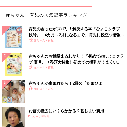
ね」と医師に言われて安心していました。
赤ちゃん・育児の人気記事ランキング
――出産はいかがでしたか？
満生 出産は39週5日に、
陣痛
から3時間半で元気な産声が聞こ
育児の困ったがズバリ！解決する本『ひよこクラブ
え、3460ｇの千尋が生まれました。その産声が、上の子と比べ
秋号』 4カ月～2才になるまで、育児に役立つ情報が
て元気すぎるほど大きく感じたことと、つめがほとんど生えてい
いっぱい！
赤ちゃん・育児
ないことに「あれ？」とは思いましたが、大きな違和感はなく、
私は幸せいっぱいでした。出産に立ち会った夫も何も気にならな
赤ちゃんのお世話まるわかり！『初めてのひよこクラ
かったようで、娘の写真をたくさん撮っていました。
ブ 夏号』〈巻頭大特集〉初めての授乳がうまくい
く！ おっぱい・ミルクの基本と夏のトラブル 解決テ
赤ちゃん・育児
――病気の可能性を指摘されたのはいつだったのでしょうか？
ク
赤ちゃんが生まれたら！2冊の「たまひよ」
赤ちゃん・育児
満生 出産から6時間後です。私の入院室に医師と助産師さんが
娘を連れてきて、助産師さんが「この子ね、皮膚がとても乾燥し
ている」と言うんです。娘のおでこを触ってみると、ガサガサし
ていて、新生児の肌とは思えませんでした。6時間前に抱っこし
お墓の撤去にいくらかかる？墓じまい費用
たときとは明らかに違いました。医師から、「念のために大学病
PR(くらしの話題)
院でみてもらったほうがいい」と説明がありましたが、私は頭が