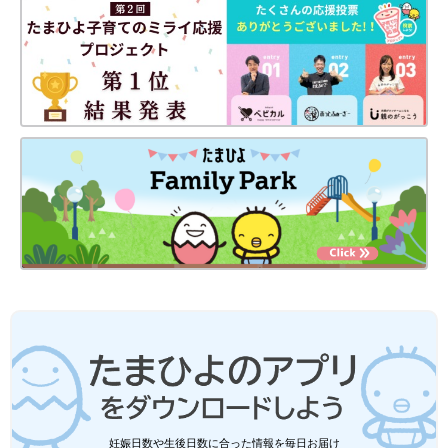
耳が聞こえにくいのは補聴器でサポートしたり、失聴してしまっ
たら手話でコミュニケーションがとれたります。でも、さらに目
も見えなくなったら、どのようにして言葉や文字を習得させれば
いいのか。今は、おもちゃを追いかけまわしている千尋が、目が
見えなくなったら、千尋じゃないみたいにおとなしくなってしま
うのだろうか。そんな不安が次から次にわいてきて…。私は、毎
日泣きながら、心の中で「視力まで奪うなんて、こんな残酷なこ
とってある？ これ以上、千尋の自由を奪わないで！」と叫んで
いました。
夫は、泣いている私の前では「大丈夫、大丈夫」と冷静でいてく
れましたが、ふとした瞬間に、いろいろ考えこんでいる表情をし
ていました。
何気ないひとことに傷つき、娘を隠すように生きて
いた
妊娠日数や生後日数に合った情報を毎日お届け