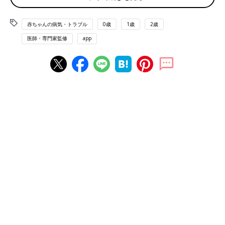
赤ちゃんの病気・トラブル
0歳
1歳
2歳
医師・専門家監修
app
妊娠は順調で、お産は3時間半。喜びもつかの間、出産から6時間後に医師から思い
がけない言葉が･･･。
――千尋ちゃんは第2子ですね。妊娠の経過はいかがでした
か？ 妊娠中に病気の兆候はあったのでしょうか？
満生さん（以下敬称略） 妊娠経過は順調でした。
つわり
は長か
ったですが、上の子の育児と保育士の仕事もしながら、大きなト
ラブルはありませんでした。妊婦健診では、赤ちゃんに病気の可
能性があるという指摘はなかったし、「順調に大きくなっている