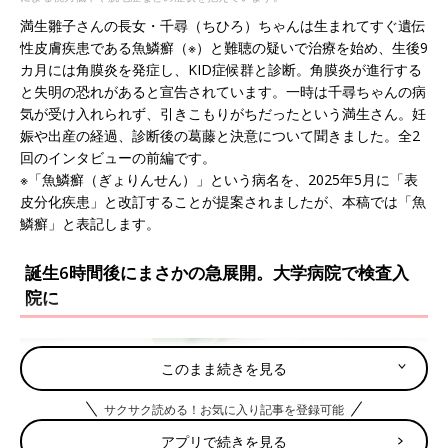
満生雛子さんの長女・千尋（ちひろ）ちゃんは生まれてすぐ遺伝
性皮膚疾患である魚鱗癬（※）と難聴の疑いで治療を始め、生後9
カ月には角膜炎を発症し、KID症候群と診断。角膜炎が進行する
と失明の恐れがあると宣告されています。一時は千尋ちゃんの病
気が受け入れられず、引きこもりがちだったという満生さん。妊
娠や出産の経過、診断後の葛藤と決意について聞きました。全2
回のインタビューの前編です。
※「魚鱗癬（ぎょりんせん）」という病名を、2025年5月に「表
皮分化疾患」と改訂することが提案されましたが、本稿では「魚
鱗癬」と表記します。
誕生6時間後にまさかの急展開。大学病院で検査入
院に
このまま続きを見る
サクサク読める！お気に入り記事を登録可能
アプリで続きを見る