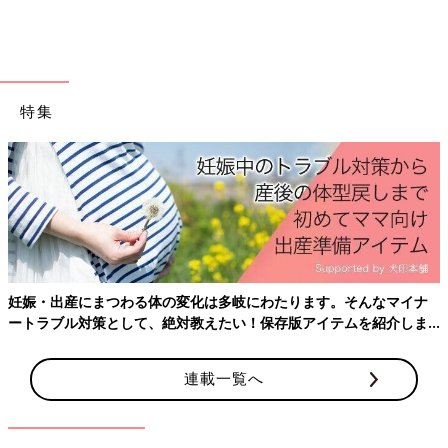
ところが、生後10日目ごろに3回目の面会に行ったときには様子
が変わっていました。娘の皮膚は日焼けをしたようにむけて、赤
みもあり、それまでとは印象が違っていたんです。「やっぱり病
気なんだ…」。私はソファで娘を抱っこしながら、呼吸もできな
いくらい激しく泣きました。
特集
18日間の検査の結果、娘は、皮膚の角層が非常に厚いことから魚
鱗癬の疑いがあり、耳の聞こえについても再検査が必要というこ
とになりました。でも、全身状態はよかったので、退院すること
に。皮膚の保湿指導を受けたうえで、通院しながら確定診断に必
要な遺伝子検査の結果を待つことになりました。
「千尋が千尋じゃなくなる？」。失明リスクに言葉
を失った
妊娠・出産にまつわる体の変化は多岐にわたります。そんなマイナ
ートラブル対策として、絶対教えたい！保存版アイテムを紹介しま
す。
連載一覧へ