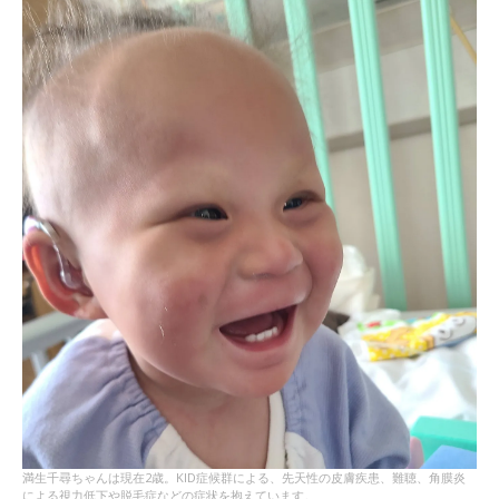
満生千尋ちゃんは現在2歳。KID症候群による、先天性の皮膚疾患、難聴、角膜炎
による視力低下や脱毛症などの症状を抱えています。