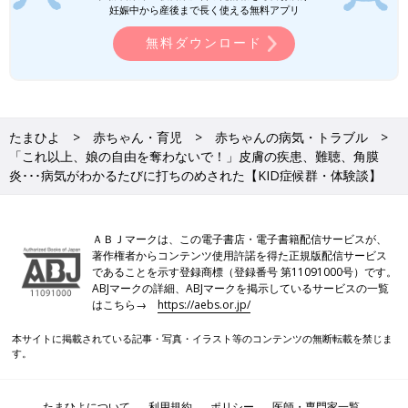
妊娠中から産後まで長く使える無料アプリ
無料ダウンロード
たまひよ
赤ちゃん・育児
赤ちゃんの病気・トラブル
「これ以上、娘の自由を奪わないで！」皮膚の疾患、難聴、角膜
生後9カ月からメガネと補聴器を装着し始めた千尋ちゃん。メガネのテンプルと補
炎･･･病気がわかるたびに打ちのめされた【KID症候群・体験談】
聴器のフックが耳で重なると補聴器が落ちやすいため、満生さんは補聴器用ストラ
ップを手作りしました。
――KID症候群と診断されてから、気持ちに変化はありました
ＡＢＪマークは、この電子書店・電子書籍配信サービスが、
か？
著作権者からコンテンツ使用許諾を得た正規版配信サービス
であることを示す登録商標（登録番号 第11091000号）です。
満生 外出が怖くなりました。何気ない言葉に傷ついたことも重
ABJマークの詳細、ABJマークを掲示しているサービスの一覧
はこちら→
https://aebs.or.jp/
なってしまって…。たとえば、通りすがりの近所の方が「かわい
いね」と、娘の足を触ったとき、「あら、ガサガサしとうね、こ
本サイトに掲載されている記事・写真・イラスト等のコンテンツの無断転載を禁じま
の子」と言ったり、病院の待合室で話しかけてくれた方に「ちょ
す。
っと赤いね、大丈夫？」と聞かれたり。そんなことが続き、私が
「ガサガサ」「赤い」といった言葉に敏感になってしまい、「外
たまひよについて
利用規約
ポリシー
医師・専門家一覧