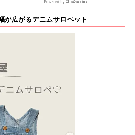
Powered by 
GliaStudios
幅が広がるデニムサロペット
M
u
t
e