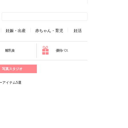
妊娠・出産
赤ちゃん・育児
妊活
離乳食
優待パス
写真スタジオ
ーアイテム5選