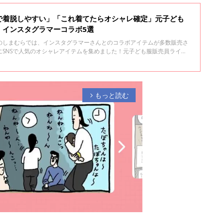
で着脱しやすい」「これ着てたらオシャレ確定」元子ども
！インスタグラマーコラボ5選
のしまむらでは、インスタグラマーさんとのコラボアイテムが多数販売さ
にSNSで人気のオシャレアイテムを集めました！元子ども服販売員ライタ
ントや着こなし術もお伝えしていますので、ぜひチェックしてくださいね
もっと読む
arrow_forward_ios