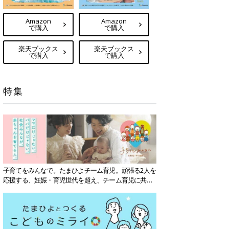
Amazon
Amazon
で購入
で購入
楽天ブックス
楽天ブックス
で購入
で購入
特集
子育てをみんなで。たまひよチーム育児。頑張る2人を
応援する、妊娠・育児世代を超え、チーム育児に共感
する社会を目指していきます。