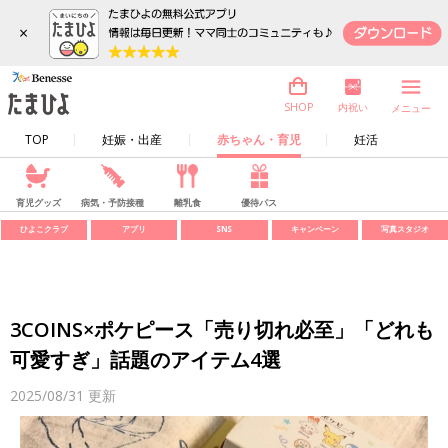
×
内祝い
SHOP
メニュー
TOP
妊娠・出産
赤ちゃん・育児
妊活
育児グッズ
病気・予防接種
離乳食
優待パス
ひよこクラブ
アプリ
SNS
キャンペーン
写真スタジオ
3COINS×ポケピース「売り切れ必至」「どれも
可愛すぎ」話題のアイテム4選
2025/08/31
更新