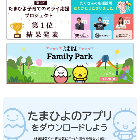
今回は、SNSで話題になっている3COINSとポケピースのコラボ
てくださいね。
グッズをご紹介しました。どれも魅力的で、ポケモンファンには
たまらないアイテムばかりでしたね！気になるものがあれば、早
めに店舗やオンラインショップで探してみてください♪
(文：mayu)
●記事内の価格はすべて税込み、2025年7月時点のものです。
●記事内容でご紹介している投稿、リンク先は、削除される場合
があります。あらかじめご了承ください。
●記事の内容は2025年7月の情報で、現在と異なる場合がありま
す。
しまむら×ミッフィー「可愛すぎて選べ
ない」「プチプラ価格で最高」SNSで話
題沸騰！70周年コラボアイテム4選
今年、生誕70周年を迎えた人気キャラクターの
ミッフィー。しまむらでは、現在親しまれてい
るミッフィーだけでなく、作者のディック・ブ
ルーナが最初に描いたとされる「ファーストミ
ッフィー」など、70周年を祝したコラボアイテ
ムが多数販売されています。そこで今回は、な
セリア★とっとこハム太郎「どれも可愛
かでもSNSで話題を呼んでいるアイテムをご紹
すぎ」「まとめ買い必至」話題の新作5
介します♪
妊娠日数や生後日数に合った情報を毎日お届け
選
リボンをテーマにしたオリジナルデザインの