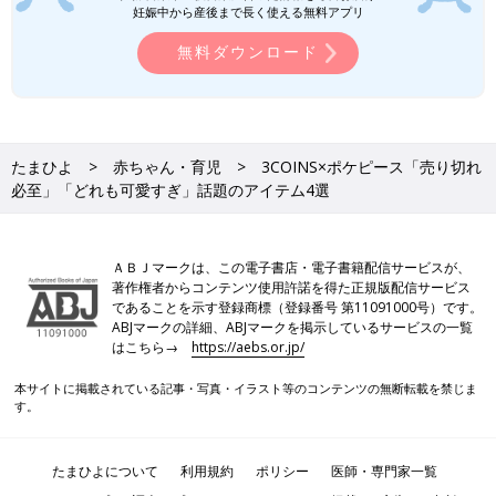
妊娠中から産後まで長く使える無料アプリ
「とっとこハム太郎」グッズがセリアに新登
場！メタルチャームやプチ巾着、アクリルスタ
無料ダウンロード
ンドなど商品展開が多く、デザインも豊富なの
で、まとめ買いしている人が多いようです。今
3COINSの記事一覧
回は、SNSで特に話題のアイテムをご紹介しま
す♪
100均/100円の記事一覧
たまひよ
赤ちゃん・育児
3COINS×ポケピース「売り切れ
必至」「どれも可愛すぎ」話題のアイテム4選
ＡＢＪマークは、この電子書店・電子書籍配信サービスが、
著作権者からコンテンツ使用許諾を得た正規版配信サービス
であることを示す登録商標（登録番号 第11091000号）です。
ABJマークの詳細、ABJマークを掲示しているサービスの一覧
はこちら→
https://aebs.or.jp/
本サイトに掲載されている記事・写真・イラスト等のコンテンツの無断転載を禁じま
す。
たまひよについて
利用規約
ポリシー
医師・専門家一覧