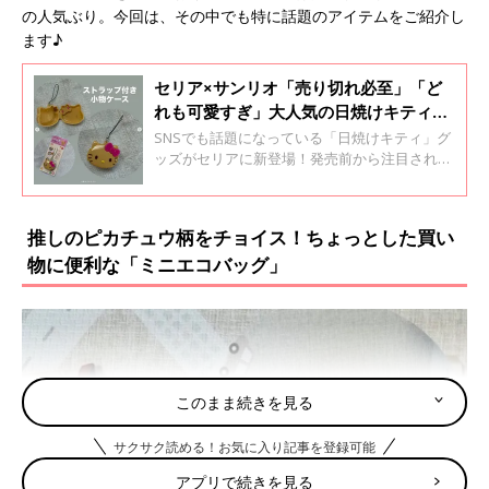
の人気ぶり。今回は、その中でも特に話題のアイテムをご紹介し
ます♪
セリア×サンリオ「売り切れ必至」「ど
れも可愛すぎ」大人気の日焼けキティグ
ッズ4選
SNSでも話題になっている「日焼けキティ」グ
ッズがセリアに新登場！発売前から注目されて
おり、店舗によっては即完してしまったアイテ
ムもあるようです。今回は特に大人気のものを
集めたので、ぜひチェックしてみてくださいね
推しのピカチュウ柄をチョイス！ちょっとした買い
♪
物に便利な「ミニエコバッグ」
このまま続きを見る
サクサク読める！お気に入り記事を登録可能
アプリで続きを見る