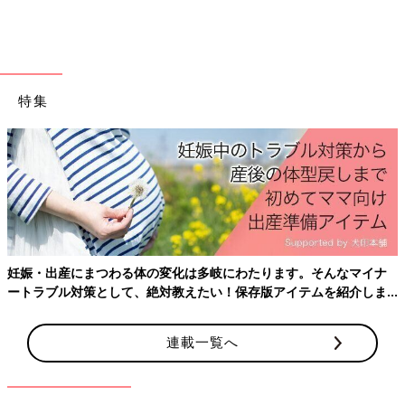
特集
出典：Instagramアカウント「mii.pokemon_nuidori_trip」
mii.pokemon_nuidori_tripさんが購入したのは、3COINS×ポケピ
妊娠・出産にまつわる体の変化は多岐にわたります。そんなマイナ
ースのミニポーチ。キャラクター部分はプリントではなくワッペ
ートラブル対策として、絶対教えたい！保存版アイテムを紹介しま
ンになっていて、高見えしていますよね。裏面のモンスターボー
す。
ルのワッペンも可愛いのだとか♪ 片手ほどのサイズ感で、カード
連載一覧へ
やメイク用品などの収納にちょうど良さそう。
持ち手つきで持ち運びにも便利！クリア素材の筒型