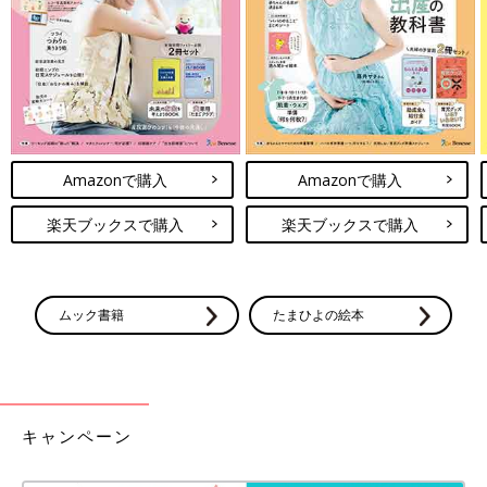
Amazonで購入
Amazonで購入
出典：Instagramアカウント「pipipika_chu025」
pipipika_chu025さんが購入したのは、3COINS×ポケピースの筒
楽天ブックスで購入
楽天ブックスで購入
型ポーチ。小さめサイズのようですが、持ち手付きで持ち運びに
も便利そう。クリア素材で中身が見えるので、ぬいぐるみやおし
ゃれなコスメなどを入れると映えそうですね♪ こちらは770円商
品とのこと。
ムック書籍
たまひよの絵本
ダイソー「想像以上の可愛さ」「この値
段はうれしい」話題のディズニープリン
セスグッズ5選
キャラクターグッズが豊富にそろい、SNSでも
注目を集めているダイソー。今回は、その中で
キャンペーン
も特に話題になっているディズニープリンセス
グッズをご紹介します！可愛すぎると絶賛され
ているものばかりなので、ぜひチェックしてみ