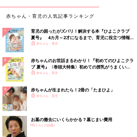
出典：Instagramアカウント「ritsuritsu_gram」
赤ちゃん・育児の人気記事ランキング
ritsuritsu_gramさんが購入したのは、3COINS×ポケピースの「ミ
ニエコバッグ」。巾着袋がくっついていて、使わないときはコン
育児の困ったがズバリ！解決する本『ひよこクラブ
パクトにまとめられるようです。小さめサイズとのことで、コン
夏号』 4カ月～2才になるまで、育児に役立つ情報が
ビニでの買い物などで重宝しそうですね♪ この方は、推しのピカ
いっぱい！
赤ちゃん・育児
チュウ柄をチョイスしたのだとか。
赤ちゃんのお世話まるわかり！『初めてのひよこクラ
使い方いろいろ！激かわポケモンが勢ぞろいの「ミ
ブ 夏号』〈巻頭大特集〉初めての授乳がうまくい
ニジップバッグ」
く！ おっぱい・ミルクの基本と夏のトラブル 解決テ
赤ちゃん・育児
ク
赤ちゃんが生まれたら！2冊の「たまひよ」
赤ちゃん・育児
お墓の撤去にいくらかかる？墓じまい費用
PR(くらしの話題)