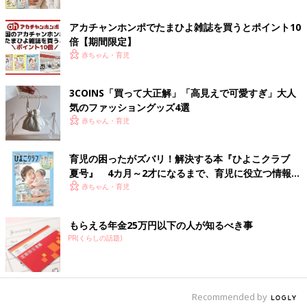
どれも使うのがもったいなくなる可愛さですよね。小物の整理は
もちろん、ちょっとした贈り物をするときにも役立ちそう◎
アカチャンホンポでたまひよ雑誌を買うとポイント10
倍【期間限定】
ワッペンが高見え♪ 裏面までキュートなミニポーチ
赤ちゃん・育児
3COINS「買って大正解」「高見えで可愛すぎ」大人
気のファッショングッズ4選
赤ちゃん・育児
育児の困ったがズバリ！解決する本『ひよこクラブ
夏号』 4カ月～2才になるまで、育児に役立つ情報が
いっぱい！
赤ちゃん・育児
もらえる年金25万円以下の人が知るべき事
PR(くらしの話題)
Recommended by