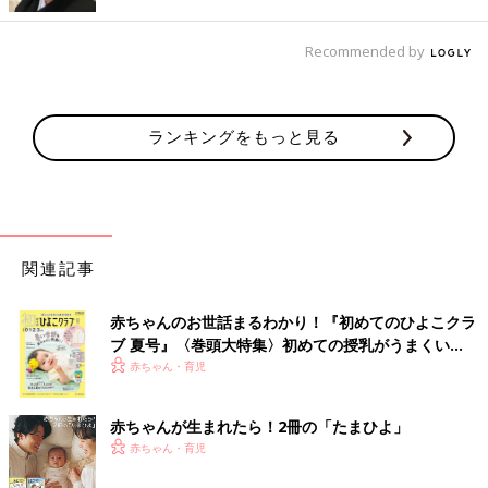
Recommended by
ランキングをもっと見る
関連記事
赤ちゃんのお世話まるわかり！『初めてのひよこクラ
ブ 夏号』〈巻頭大特集〉初めての授乳がうまくい
く！ おっぱい・ミルクの基本と夏のトラブル 解決テ
赤ちゃん・育児
ク
出典：Instagramアカウント「suzuran.2」
赤ちゃんが生まれたら！2冊の「たまひよ」
赤ちゃん・育児
こちらはsuzuran.2さんが購入した、3COINS×ポケピースの「ミ
ニジップバッグ」。いろいろなポケモンがデザインされていて、