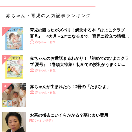
なっていて。2人で児童相談所を訪ねると「多くの方が待機され
ているので、今からでは間に合わないと思います」と言われてし
赤ちゃん・育児の人気記事ランキング
まいました。
でも、そのあとで「里親ではだめですか？」と、子どもたちの現
育児の困ったがズバリ！解決する本『ひよこクラブ
状についていろいろ説明してくださったんです。それを隣でずっ
夏号』 4カ月～2才になるまで、育児に役立つ情報が
と黙って聞いていた夫が「わかりました。では、里親になりま
いっぱい！
赤ちゃん・育児
す」と。そこから私たちは里親としての道を歩み始めることにな
りました。
赤ちゃんのお世話まるわかり！『初めてのひよこクラ
ブ 夏号』〈巻頭大特集〉初めての授乳がうまくい
里子となった子どもとの初対面は1歳半。写真より
く！ おっぱい・ミルクの基本と夏のトラブル 解決テ
赤ちゃん・育児
かわいい！と思った
ク
赤ちゃんが生まれたら！2冊の「たまひよ」
――実際に里親として里子を迎えるまでには、どのような準備を
赤ちゃん・育児
されたのですか？
鮫川 まず座学研修を受けました。その後、児童養護施設での実
お墓の撤去にいくらかかる？墓じまい費用
習や、児童相談所の職員との面談、レポートの提出など、いくつ
PR(くらしの話題)
かのステップを踏んで、正式に里親として認定されました。