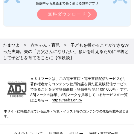
妊娠中から産後まで長く使える無料アプリ
学生に。小学校時代には自分の生い立ち
を、自らの意思で友だちに公表！【里
東京都在住の鮫川景子さん（仮名）は、里親と
無料ダウンロード
親・里子体験談】
して11年前に一人の子どもを夫婦で迎え入れ、
一生懸命に育ててきました。当時、２歳だった
子どもは成長し、今では中学生に。里親サロン
に参加し続けることで、里親里子同士の繋がり
大人2人の静かな暮らしから、2歳児とのにぎやかな日々へ。初め
が何よりも大切だと実感した鮫川さん。先輩里
ての子育てに戸惑いながらも、少しずつ子どもとの距離を縮めて
たまひよ
赤ちゃん・育児
子どもを授かることができなか
親から誘いを受け、「蚊帳の外より蚊帳の
きた鮫川さん夫婦。ときにもがきながらも、周囲の手を借りなが
った夫婦。夫の「お父さんになりたい」願いを叶えるために里親と
中！」と一緒に活動を始めました。今は、“親
ら、懸命に歩みを進め、里子であるお子さんと一生懸命「家族」
と子どもの育ちをハッピーに！”という理念の
して子どもを育てることに【体験談】
もと、里親の普及啓発、研修、養育相談などを
になっていったんだと感じました。
行う一般社団法人グローハッピーの一員です。
後編では、里親子がぶつかった苦労、里子として育ったお子さん
前編では、鮫川さん夫婦が里親を始めたきっか
が小学校高学年のときに起こしたある行動について、お話を聞き
ＡＢＪマークは、この電子書店・電子書籍配信サービスが、
けや、お子さんと暮らし始めてすぐの幼少時代
ました。そちらもぜひ読んでくださいね。
著作権者からコンテンツ使用許諾を得た正規版配信サービス
の話を聞きましたが、後編となる今回は、里親
であることを示す登録商標（登録番号 第11091000号）です。
家庭ならではの苦労や、成長したお子さんとの
鮫川景子さん（仮名）
ABJマークの詳細、ABJマークを掲示しているサービスの一覧
現在の関係、お子さんが小学校高学年のときに
PROFILE
はこちら→
https://aebs.or.jp/
起こした、ある勇気のある行動について、詳し
東京都在住。不妊治療を経て、1度は子を育てることを断念。そ
くお話を聞きました。
本サイトに掲載されている記事・写真・イラスト等のコンテンツの無断転載を禁じま
の後、里親となり49歳で当時2歳だった子どもを迎える。現在、
す。
子どもは中学生に。“親と子どもの育ちをハッピーに！”を理念に
掲げる一般社団法人グローハッピーの代表・齋藤直巨さんとは、
同じ児童相談所管内の先輩・後輩で、児童相談所主催の里親サロ
たまひよについて
利用規約
ポリシー
医師・専門家一覧