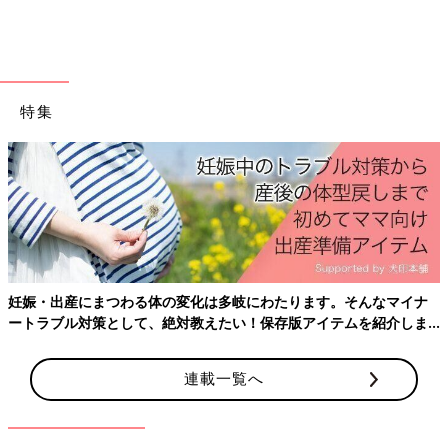
家で子どもを育てることになり、大人だけの気楽な
生活から一変！3カ月で7kg痩せた
――一緒に暮らし始めてから、自分自身にどのような変化があり
ましたか？
特集
鮫川 近所の児童館や公園の存在を、子どもと一緒に暮らし始め
てから初めて知り、「子どもがいることで、こんなにも世界が広
がるんだな」と、しみじみ感じました。
――育児にはすぐ慣れましたか？
鮫川 いいえ。私は一人っ子で、小さい子の面倒を見たことも無
妊娠・出産にまつわる体の変化は多岐にわたります。そんなマイナ
くて、しかも初めての子育てだったので、おむつ替えも慣れてい
ートラブル対策として、絶対教えたい！保存版アイテムを紹介しま
ないし、抱っこするのも「落としちゃいそう」とこわごわと抱っ
す。
こしていました。
連載一覧へ
仕事を退職して里子を迎えたのですが、それまでの生活が一変し
たわけです。大人との接触がほぼなくなり、日中は子どもと2人
きり。常にその子から目が離せない緊張感にさらされて…。おか