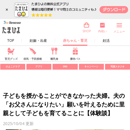
×
内祝い
SHOP
メニュー
TOP
妊娠・出産
赤ちゃん・育児
妊活
育児グッズ
病気・予防接種
離乳食
優待パス
ひよこクラブ
アプリ
SNS
キャンペーン
写真スタジオ
子どもを授かることができなかった夫婦。夫の
「お父さんになりたい」願いを叶えるために里
親として子どもを育てることに【体験談】
2025/10/04
更新