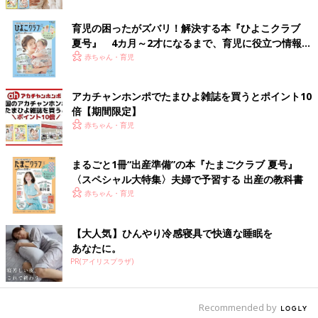
いていました。
育児の困ったがズバリ！解決する本『ひよこクラブ
――それからすぐに、一緒に暮らし始めたのですか？
夏号』 4カ月～2才になるまで、育児に役立つ情報が
いっぱい！
赤ちゃん・育児
鮫川 いえ、実際にうちで一緒に暮らすようになるまでには半年
ほどかかりました。最初は、乳児院で保育士さんやほかの子ども
アカチャンホンポでたまひよ雑誌を買うとポイント10
たちと一緒に遊ぶことから始まり、徐々に私と2人きりで過ごし
倍【期間限定】
たり、夫の仕事が休みの日には夫を交えて3人で過ごしたり。後
赤ちゃん・育児
半には、わが家に日帰りで来る日があって、それから1泊2日、2
泊3日と、少しずつステップアップし、最後は1カ月くらいの長期
のお泊まり期間が設けられて、「問題ない」と判断され、正式委
まるごと1冊“出産準備”の本『たまごクラブ 夏号』
託となりました。
〈スペシャル大特集〉夫婦で予習する 出産の教科書
赤ちゃん・育児
――お子さんとすぐに打ち解けることはできましたか？
【大人気】ひんやり冷感寝具で快適な睡眠を
鮫川 いえいえ。できなかったです。ふて寝されたり、大泣きさ
あなたに。
れたり…本当にいろいろありました。子どもは保育士さんのこと
PR(アイリスプラザ)
が大好きだったので、「この子は乳児院にいたほうが幸せなんじ
ゃないか」と思ってしまうこともありました。
Recommended by