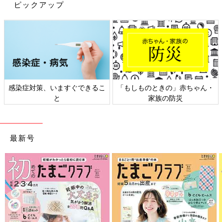
げでたったの3カ月で7キロのダイエットに成功しちゃいました。
ピックアップ
まあ、痩せたのは何か起きたときにすぐ対処できるよう、お酒を
控えていたせいかもしれませんが（笑）。
――苦労されたんですね。お子さんを正式に委託されたのが2歳
ころでしょうか？2歳って一般的にもイヤイヤ期と言われます
し、パワフルに動いて本当に大変ですよね。
感染症対策、いますぐできるこ
「もしものときの」赤ちゃん・
鮫川 そうですね。毎朝ベビーカーでお散歩に出かけて、夕方帰
と
家族の防災
ろうとすると「帰りたくない！」と言われたり、お昼寝させよう
としてもなかなか寝てくれなかったり…。
あるときは、外出時に椅子から落ちて頭を打ってしまって。帰宅
最新号
後に乳児院に連絡したら、「今日はお風呂に入れないでくださ
い」と言われたんですよ。ただ、時すでに遅しで。入浴したあと
だったので、真っ青になりました（苦笑）。
――乳児院にその後も相談されていたんですね。
鮫川 はい。委託が始まった当初は、乳児院の里親支援専門相談
員さんが月に1回、家庭訪問に来てくださっていましたし、発熱