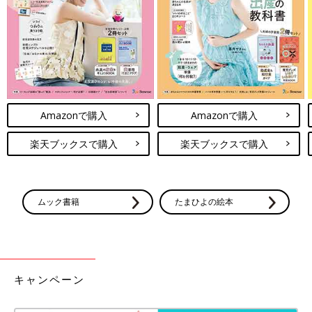
やケガなどは電話で相談に乗ってもらっていました。また、月に
1回児童相談所で開かれている里親サロンに参加して、先輩に悩
みや愚痴を聞いてもらったりしていました。
育児で無理をしないよう、幼稚園を頼ることに
Amazonで購入
Amazonで購入
――ほかに育児の外部サポートを利用することはありましたか？
楽天ブックスで購入
楽天ブックスで購入
鮫川 本当に大変だったので、日中ワンオペで育てるのは難しい
と判断し、どこかに預けて、子育てを手伝ってもらおうと考えま
した。仕事は辞めていたので、保育園は条件的に利用できず、幼
稚園を選ぶことに。児童相談所の職員さんに、３歳から長時間保
ムック書籍
たまひよの絵本
育をしてもらえる幼稚園を一緒に探してもらい、無事に入園でき
たあとは自腹を切って延長保育も使いまくりました。
そんなふうに積極的に外部を頼りながら育児をし、心が折れそう
なときは、家族や里親の先輩たちに話を聞いてもらいました。す
キャンペーン
ると、みんなも同じような悩みがあることがわかり、自分だけじ
ゃないと思えたことで、持ちこたえられたことも多かったです。