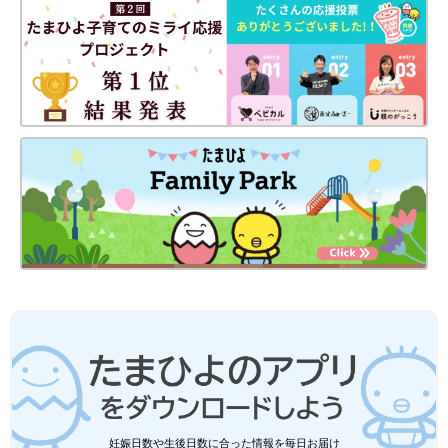
――お子さんと暮らすようになり、旦那さんにはどのような変化
がありましたか？
鮫川 当時はいっぱいいっぱいで当たり前のことのように思って
いましたが、仕事が忙しいはずなのに、寝かしつけの時間に間に
合うように早く帰ってきてくれて、一緒にお布団に入れるように
してくれていました。
また、疲れている私を気づかって、休日は夫と子どもが2人で出
かけることも増えていきました。言い出しっぺは夫なのでむしろ
やりたくてやっていたとも思えるのですが…（笑）。本当にあり
がたかったなと思っています。
お話／鮫川景子さん（仮名） 取材・文／江原恵美、たまひよ
ONLINE編集部
▼続きを読む＜関連記事＞後編
2歳で夫婦に迎え入れられた子どもは中
妊娠日数や生後日数に合った情報を毎日お届け