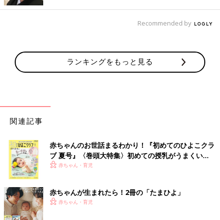
――里子となるお子さんを迎えることになったのは、それからど
のくらいたってからですか？
Recommended by
鮫川 うちは比較的早くて、里親としての認定を受けてから1カ
月後くらいに「子どもと会ってみますか？」というお話をいただ
ランキングをもっと見る
きました。
――そのとき、お子さんは何歳くらいでしたか？
鮫川 1歳半くらいでしたね。写真を見せてもらったのですが、
「なんてかわいいんだろう！」と夫婦で盛り上がりました。
関連記事
――初めて会ったときの様子を教えてください。
赤ちゃんのお世話まるわかり！『初めてのひよこクラ
ブ 夏号』〈巻頭大特集〉初めての授乳がうまくい
鮫川 初めて会ったのは乳児院です。関係者の皆さんと一緒に子
く！ おっぱい・ミルクの基本と夏のトラブル 解決テ
赤ちゃん・育児
どもがいるお部屋へ向かうと、施設の方が、こっちを見ている小
ク
さな子を紹介してくれました。写真で見ていたよりもずっとかわ
いくて…！保育士さんが抱っこして近くに連れて来てくれまし
赤ちゃんが生まれたら！2冊の「たまひよ」
た。その日は短い顔合わせだけだったのですが、バイバイすると
赤ちゃん・育児
きにタッチをしてくれて。その様子を見た保育士さんたちは、驚