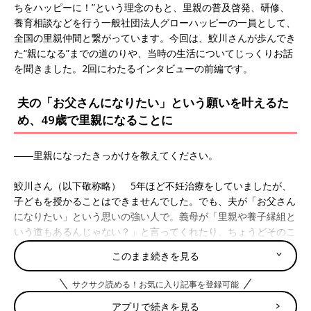
ちをハッピーに！”という理念のもと、里親の普及啓発、研修、
養育相談などを行う一般社団法人グローハッピーの一員として、
全国の里親仲間と繋がっています。今回は、鮫川さんが歩んでき
た“親になる”までの道のりや、当時の生活についてじっくりお話
を聞きました。2回にわたるインタビューの前編です。
夫の「お父さんになりたい」という願いを叶えるた
め、49歳で里親になることに
――里親になったきっかけを教えてください。
鮫川さん（以下敬称略） 5年ほど不妊治療をしていましたが、
子どもを授かることはできませんでした。でも、夫が「お父さん
になりたい」という思いの強い人で。義母が「里親や養子縁組と
いう道もあるんじゃない？」と言ってくれたり、ちょうどそのこ
ろ「里親制度」のパンフレットがポストに入っていたりして、
このまま続きを見る
「そういう選択肢もあるのかも」と夫婦で考えるようになりまし
た。
サクサク読める！お気に入り記事を登録可能
アプリで続きを見る
そのころは夫の希望で、里親ではなく、特別養子縁組を検討して