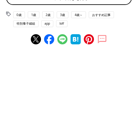
いました。ネットでいろいろな民間団体について調べてみました
が、養母の年齢は43歳までというところがほとんどで…。私はす
0歳
1歳
2歳
3歳
4歳～
おすすめ記事
でに43歳になっており、諦めるしかありませんでした。その後、
特別養子縁組
app
loff
不妊治療も止めて、夫婦２人で生きていこうと決めたんです。
そして私はフルタイムの仕事を始めたのですが、あまり楽しい職
場でなくて。毎日のように愚痴っていたんです。
そしたら数年経ったある日、夫から「そんなに嫌なら仕事を辞め
て、もう1度親になることを考えてみない？」と言われ…。びっ
くりしてショックで、部屋に閉じこもって2時間号泣です。2人き
りじゃだめなの？約束したのに。でも、もしも夫が私より先に逝
くことになって、最期に「お父さんになりたかった」と言われた
ら、私は自分の人生を呪うだろうなと。そう考えたら、これはも
うやるしかないと。腹をくくりました！
――そこからはどのように行動されたのでしょうか？
鮫川 前回と同様、まずは特別養子縁組を検討しました。という
のも、その数年の間に養母の年齢の上限が50歳まで引き上げられ
ていたからです。ただ、私自身もさらに年を重ね、すでに48歳に