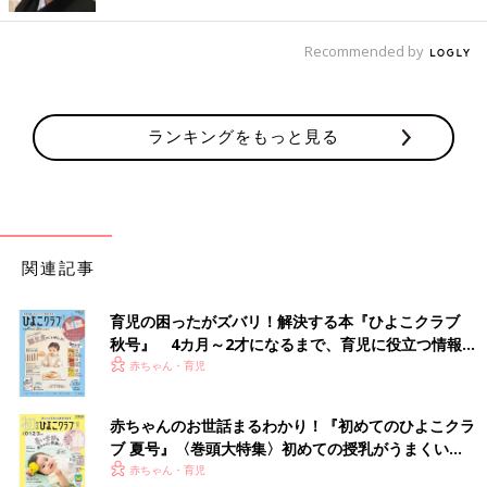
Recommended by
ランキングをもっと見る
出典：Instagramアカウント「shokorex」
SHOKOさんは、ダイソーでトイストーリーのヘアゴムと前髪を
関連記事
とめるのに便利なヘアクリップを購入したそう！ヘアゴムはひと
つ110円、ヘアクリップは4個で220円です。立体的に見えるデザ
育児の困ったがズバリ！解決する本『ひよこクラブ
インがとってもキュートですね！
秋号』 4カ月～2才になるまで、育児に役立つ情報が
いっぱい！
赤ちゃん・育児
「セリア×ズートピア」両面どちらもかわいい！高
見えフェイクレザーポーチ
赤ちゃんのお世話まるわかり！『初めてのひよこクラ
ブ 夏号』〈巻頭大特集〉初めての授乳がうまくい
く！ おっぱい・ミルクの基本と夏のトラブル 解決テ
赤ちゃん・育児