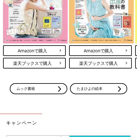
「キャンドゥ×リトルグリーンメン」何を入れるか
迷っちゃう！ポーチ＆巾着
Amazonで購入
Amazonで購入
楽天ブックスで購入
楽天ブックスで購入
ムック書籍
たまひよの絵本
キャンペーン
出典：Instagramアカウント「yuri.lgm」
キャンドゥは、トイストーリーの人気キャラクター「リトルグリ