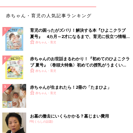
「ダイソー×トイストーリー」見ているだけでも楽
赤ちゃん・育児の人気記事ランキング
しい！カラフルなヘアゴム＆ヘアクリップ
育児の困ったがズバリ！解決する本『ひよこクラブ
夏号』 4カ月～2才になるまで、育児に役立つ情報が
いっぱい！
赤ちゃん・育児
赤ちゃんのお世話まるわかり！『初めてのひよこクラ
ブ 夏号』〈巻頭大特集〉初めての授乳がうまくい
く！ おっぱい・ミルクの基本と夏のトラブル 解決テ
赤ちゃん・育児
ク
赤ちゃんが生まれたら！2冊の「たまひよ」
赤ちゃん・育児
お墓の撤去にいくらかかる？墓じまい費用
PR(くらしの話題)