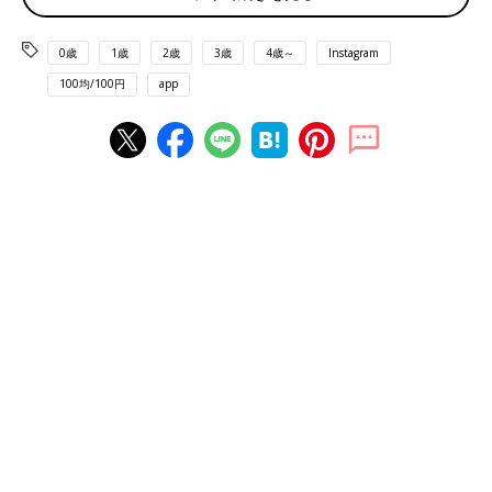
0歳
1歳
2歳
3歳
4歳～
Instagram
100均/100円
app
出典：Instagramアカウント「haryugamama」
haryugamamaさんは、ダイソーでミッキーとミニーのサンダル
を購入したそうです。左右それぞれに、向かい合うように描かれ
たミッキーとミニーがとってもキュート！こんなにかわいくて実
用的なのに550円というプチプラ価格で、コスパ最高の商品です
よ♪