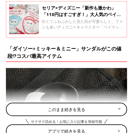
セリア×ディズニー「新作も激かわ」
「110円はすごすぎ！」大人気のベイマ
ックスグッズ4選
白くてふわふわした見た目が可愛らしく、ファ
ンも多いディズニーキャラクター「ベイマック
ス」。そんなベイマックスの新作アイテムがセ
リアに登場し、SNSで話題になっています。今
回は、その中でも特に大人気のものをご紹介す
「ダイソー×ミッキー＆ミニー」サンダルがこの値
るので、ぜひチェックしてみてくださいね♪
段⁉コスパ最高アイテム
このまま続きを見る
サクサク読める！お気に入り記事を登録可能
アプリで続きを見る