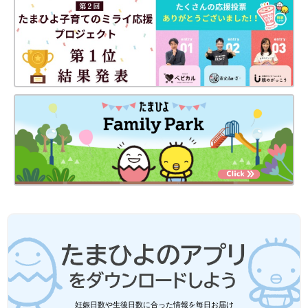
ーンメン」とコラボ！yuri.lgmさんは大きさや素材もさまざまな
ポーチや巾着を購入したそうです。クリアタイプのポーチは中が
見えるから出し入れや整理がしやすいですね！
バースデイ×ディズニー「可愛すぎてテ
ンションアップ♪」「保育園着にも」元
子ども服販売員ライターおすすめ★コラ
プチプラブランドのバースデイでは、ミッキー
ボアイテム4選
マウスやプリンセスなどのディズニーキャラク
ターとコラボしたアイテムが大人気！そこで、
これからの時期に大活躍するコラボアイテムを
集めました。元子ども服販売員ライターが、ア
今回は、ダイソー・セリア・キャンドゥで今注目のディズニーコ
イテムの魅力やおすすめコーデもお伝えしてい
ラボ商品をご紹介しました。100円ショップならではの、クオリ
ます♪
ティが高くてコスパのいい商品がたくさんありましたね！他にも
さまざまなディズニーキャラクターのコラボ商品が販売されてい
ますよ。ぜひ店頭でチェックしてみてくださいね♪
(文：相葉摩美)
●記事内の価格はすべて税込み、2025年8月時点のものです。
●記事内容でご紹介している投稿、リンク先は、削除される場合
があります。あらかじめご了承ください。
●記事の内容は2025年8月の情報で、現在と異なる場合がありま
妊娠日数や生後日数に合った情報を毎日お届け