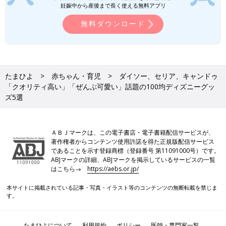
す。
妊娠中から産後まで長く使える無料アプリ
無料ダウンロード
ダイソー「想像以上の可愛さ」「この値
段はうれしい」話題のディズニープリン
セスグッズ5選
キャラクターグッズが豊富にそろい、SNSでも
注目を集めているダイソー。今回は、その中で
も特に話題になっているディズニープリンセス
たまひよ
赤ちゃん・育児
ダイソー、セリア、キャンドゥ
グッズをご紹介します！可愛すぎると絶賛され
「クオリティ高い」「ぜんぶ可愛い」話題の100均ディズニーグッ
ているものばかりなので、ぜひチェックしてみ
てくださいね。
セリア「可愛くて超万能」「ツボすぎて
ズ5選
まとめ買い」話題のディズニーグッズ5
選
日用品や収納雑貨だけでなく、人気のキャラク
ターグッズも充実しているセリア。中でもディ
ＡＢＪマークは、この電子書店・電子書籍配信サービスが、
ズニーグッズは、プチプラなのに可愛すぎると
著作権者からコンテンツ使用許諾を得た正規版配信サービス
SNSで絶賛されています。今回は特に話題のア
であることを示す登録商標（登録番号 第11091000号）です。
イテムをご紹介するので、ぜひチェックしてみ
ABJマークの詳細、ABJマークを掲示しているサービスの一覧
100均/100円の記事一覧
てくださいね♪
はこちら→
https://aebs.or.jp/
本サイトに掲載されている記事・写真・イラスト等のコンテンツの無断転載を禁じま
す。
たまひよについて
利用規約
ポリシー
医師・専門家一覧