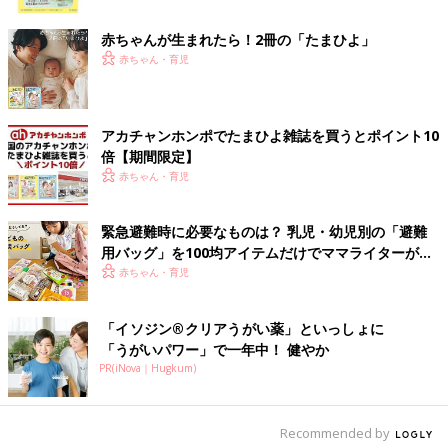
ク
赤ちゃんが生まれたら！2冊の「たまひよ」
赤ちゃん・育児
アカチャンホンポでたまひよ雑誌を買うとポイント10
倍【期間限定】
赤ちゃん・育児
緊急避難時に必要なものは？ 乳児・幼児別の「避難
用バッグ」を100均アイテムだけでママライターがつ
くってみた！
赤ちゃん・育児
「イソジン®クリアうがい薬」といっしょに
「うがいパワー」で一年中！ 健やか
PR(iNova｜Hugkum)
出典：Instagramアカウント「ayachan0803」
Recommended by
ayanaさんがセリアで購入したのは、ズートピアのポーチです。