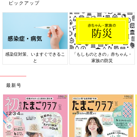
ピックアップ
きの」赤ちゃん・
日本外来小児科学会リーフレッ
六星占術 細木
族の防災
ト検討会
最新号
出典：Instagramアカウント「mei__d.park」
セリアではたくさんのベイマックスグッズが登場！めいめいさん
はラバーコースターをゲットしたそうです。グラスやコップを傷
つけにくいラバー素材で安心！ひとつ110円で気軽に買えるのも
嬉しいですよね♪