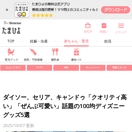
×
内祝い
SHOP
メニュー
TOP
妊娠・出産
赤ちゃん・育児
妊活
育児グッズ
病気・予防接種
離乳食
優待パス
ひよこクラブ
アプリ
SNS
キャンペーン
写真スタジオ
ダイソー、セリア、キャンドゥ「クオリティ高
い」「ぜんぶ可愛い」話題の100均ディズニー
グッズ5選
2025/10/07
更新