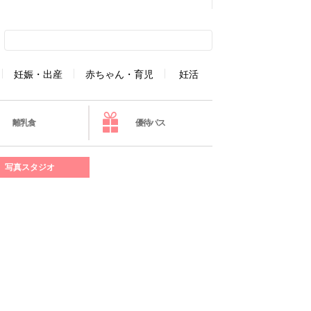
妊娠・出産
赤ちゃん・育児
妊活
離乳食
優待パス
写真スタジオ