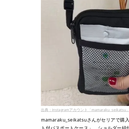
出典：Instagramアカウント「mamaraku_seikatsu
mamaraku_seikatsuさんがセ
ト付パスポートケース」。ショルダー紐