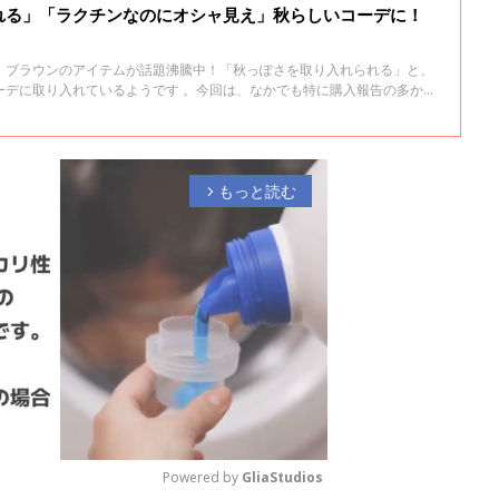
れる」「ラクチンなのにオシャ見え」秋らしいコーデに！
、ブラウンのアイテムが話題沸騰中！「秋っぽさを取り入れられる」と、
ーデに取り入れているようです 。今回は、なかでも特に購入報告の多かっ
もっと読む
arrow_forward_ios
Powered by 
GliaStudios