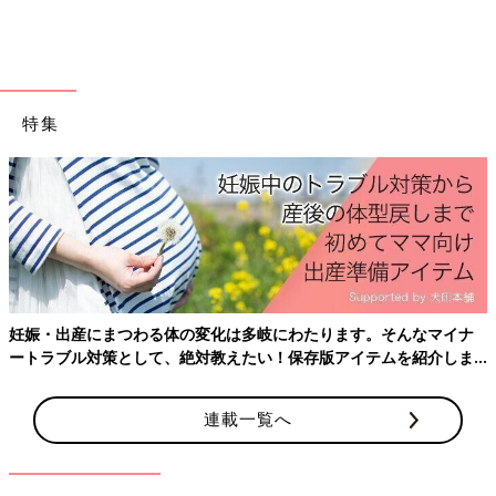
特集
妊娠・出産にまつわる体の変化は多岐にわたります。そんなマイナ
ートラブル対策として、絶対教えたい！保存版アイテムを紹介しま
す。
連載一覧へ
出典：Instagramアカウント「azu_mama_baby_」
azu_mama_baby_さんが3COINSで購入したのは、粉ミルクを必
要な分だけ持ち運べる「粉ミルクストッカー」。コンパクトで荷