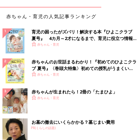
出典：Instagramアカウント「itomaru_ikuji」
赤ちゃん・育児の人気記事ランキング
itomaru_ikujiさんが
3COINS
で購入したのは、外出先でも洗濯が
できる「ウォッシュバッグ」。汚れた衣類と水、洗剤を入れて振
育児の困ったがズバリ！解決する本『ひよこクラブ
るだけで洗えて、すすぎや脱水も簡単のようです。使わないとき
夏号』 4カ月～2才になるまで、育児に役立つ情報が
はコンパクトに折りたためて持ち運びにも便利とのこと。見た目
いっぱい！
赤ちゃん・育児
も可愛くてうれしいと気に入っている様子♪
赤ちゃんのお世話まるわかり！『初めてのひよこクラ
敷いておくと安心！チャイルドシートの汚れを防げ
ブ 夏号』〈巻頭大特集〉初めての授乳がうまくい
る「防水パッドロングサイズ」
く！ おっぱい・ミルクの基本と夏のトラブル 解決テ
赤ちゃん・育児
ク
赤ちゃんが生まれたら！2冊の「たまひよ」
赤ちゃん・育児
お墓の撤去にいくらかかる？墓じまい費用
PR(くらしの話題)