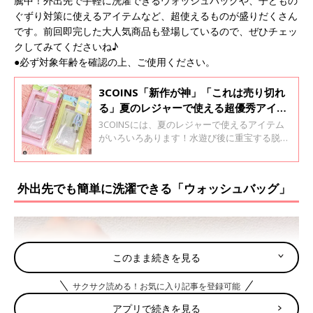
騰中！外出先で手軽に洗濯できるウォッシュバッグや、子どもの
ぐずり対策に使えるアイテムなど、超使えるものが盛りだくさん
です。前回即完した大人気商品も登場しているので、ぜひチェッ
クしてみてくださいね♪
●必ず対象年齢を確認の上、ご使用ください。
3COINS「新作が神」「これは売り切れ
る」夏のレジャーで使える超優秀アイテ
ム4選
3COINSには、夏のレジャーで使えるアイテム
がいろいろあります！水遊び後に重宝する脱水
グッズや、SNSでバズっているボトルホルダー
など、超優秀なものばかり。ぜひチェックして
みてくださいね♪
外出先でも簡単に洗濯できる「ウォッシュバッグ」
このまま続きを見る
サクサク読める！お気に入り記事を登録可能
アプリで続きを見る