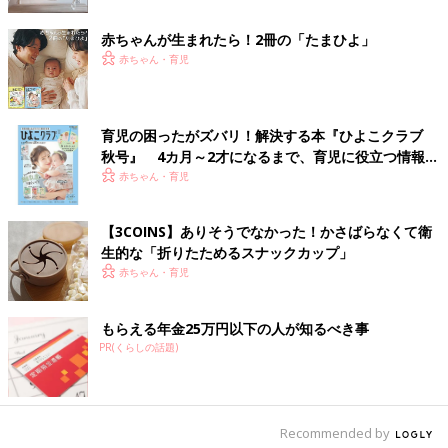
トの汚れを防げる「防水パッドロングサイズ」。防水機能がしっ
かりしていて、足元までカバーできるので、敷いておくだけで安
赤ちゃんが生まれたら！2冊の「たまひよ」
心なのだそう♪ こちらは550円商品とのこと。
赤ちゃん・育児
使い捨てで楽ちん！荷物を減らせる「粉ミルクスト
ッカー」
育児の困ったがズバリ！解決する本『ひよこクラブ
秋号』 4カ月～2才になるまで、育児に役立つ情報が
いっぱい！
赤ちゃん・育児
【3COINS】ありそうでなかった！かさばらなくて衛
生的な「折りたためるスナックカップ」
赤ちゃん・育児
もらえる年金25万円以下の人が知るべき事
PR(くらしの話題)
Recommended by