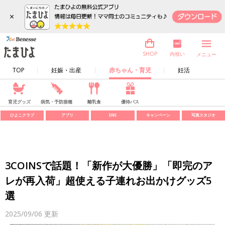
×
内祝い
SHOP
メニュー
TOP
妊娠・出産
赤ちゃん・育児
妊活
育児グッズ
病気・予防接種
離乳食
優待パス
ひよこクラブ
アプリ
SNS
キャンペーン
写真スタジオ
3COINSで話題！「新作が大優勝」「即完のア
レが再入荷」超使える子連れお出かけグッズ5
選
2025/09/06
更新