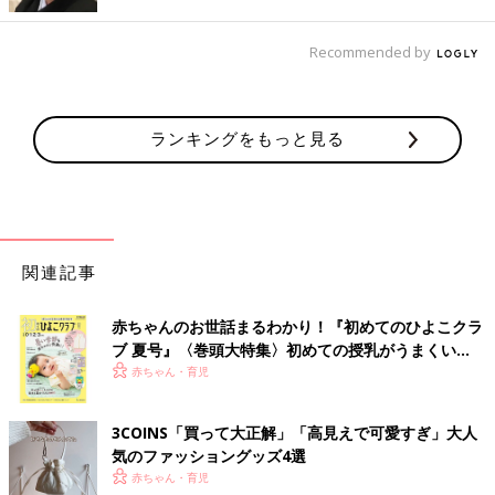
Recommended by
ランキングをもっと見る
関連記事
赤ちゃんのお世話まるわかり！『初めてのひよこクラ
ブ 夏号』〈巻頭大特集〉初めての授乳がうまくい
く！ おっぱい・ミルクの基本と夏のトラブル 解決テ
赤ちゃん・育児
ク
3COINS「買って大正解」「高見えで可愛すぎ」大人
出典：Instagramアカウント「eri_mama_ikuji」
気のファッショングッズ4選
赤ちゃん・育児
eri_mama_ikujiさんが3COINSで購入したのは、チャイルドシー