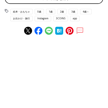
絵本・おもちゃ
0歳
1歳
2歳
3歳
4歳～
お出かけ・旅行
Instagram
3COINS
app