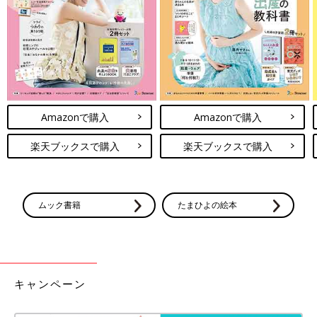
Amazonで購入
Amazonで購入
楽天ブックスで購入
楽天ブックスで購入
出典：Instagramアカウント「hinaharu_ikuji」
ムック書籍
たまひよの絵本
こちらは、hinaharu_ikujiさんが3COINSで購入したお絵描きバッ
グ。バッグの裏面がテーブル代わりになり、移動中や外出先でも
お絵描きが楽しめるのだそう。内側にはクレヨンや紙などを収納
できて最高なのだとか◎
キャンペーン
外出先でも集中して遊べる！しかけたっぷりの「ビ
ジーBOOK」