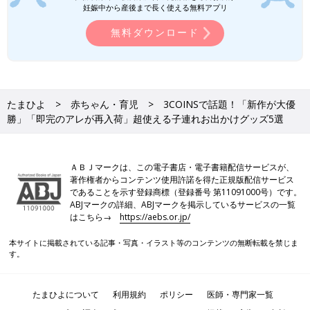
妊娠中から産後まで長く使える無料アプリ
無料ダウンロード
たまひよ
赤ちゃん・育児
3COINSで話題！「新作が大優
出典：Instagramアカウント「kurari_ikuji」
勝」「即完のアレが再入荷」超使える子連れお出かけグッズ5選
kurari_ikujiさんが3COINSで購入したのは「ビジーBOOK」。楽
しいしかけがたっぷり詰まった絵本型のアイテムで、薄くて持ち
運びもラクラクなのだそう。お子さんは外出先で集中して遊んで
ＡＢＪマークは、この電子書店・電子書籍配信サービスが、
いたそうです♪ こちらは1,100円商品とのこと。
著作権者からコンテンツ使用許諾を得た正規版配信サービス
であることを示す登録商標（登録番号 第11091000号）です。
ABJマークの詳細、ABJマークを掲示しているサービスの一覧
3COINS×ポケピース「売り切れ必至」
はこちら→
https://aebs.or.jp/
「どれも可愛すぎ」話題のアイテム4選
ポケモンたちの“ピース”な暮らしを描いた人気
本サイトに掲載されている記事・写真・イラスト等のコンテンツの無断転載を禁じま
シリーズ「ポケピース」とのコラボグッズが、
す。
3COINSに登場しました！発売前からSNSで注
目を集めており、発売初日には入場規制がかか
るほどの人気ぶり。今回は、その中でも特に話
たまひよについて
利用規約
ポリシー
医師・専門家一覧
今回は、3COINSでゲットできる子連れお出かけグッズをご紹介
題のアイテムをご紹介します♪