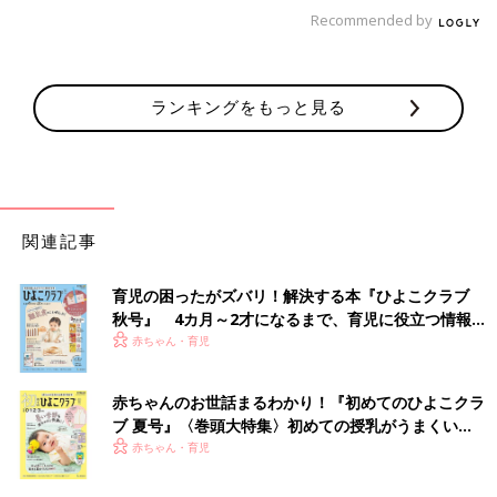
Recommended by
ランキングをもっと見る
関連記事
育児の困ったがズバリ！解決する本『ひよこクラブ
秋号』 4カ月～2才になるまで、育児に役立つ情報が
いっぱい！
赤ちゃん・育児
直巨さんの家族で、小春さんの中学卒業をお祝いしました。
里親の直巨さんには、2人の子どもがいます。3歳の小春さんを迎
赤ちゃんのお世話まるわかり！『初めてのひよこクラ
えたとき、二女は小春さんより半年ほど年長。長女は9歳でし
ブ 夏号』〈巻頭大特集〉初めての授乳がうまくい
た。
く！ おっぱい・ミルクの基本と夏のトラブル 解決テ
赤ちゃん・育児
小春さんを迎えるまで、直巨さん家族は何度も小春さんに会い
ク
に、乳児院を訪れています。