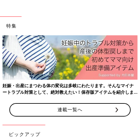
賀坂で、なおさんは齋藤です。
友だちからは“なんで苗字が違うの？”と聞かれることもありまし
た。高校生のときにも、友だちから質問されて“私、里子なん
特集
だ”と答えたら、友だちに“ごめんね”と謝られてしまったことがあ
ります。
そのときに初めて、“里子って、かわいそうって思われている
の？”と思って、少しショックでした。でも私は、自分のことを
かわいそうと思いません。なおさんの家に里子として迎えられ
て、すごく幸せです。
お姉ちゃんは“一緒に食べよう”と言っておやつを作ってくれたり
します。下のお姉ちゃんとは半年しか歳が違わないので、年子の
ように育ちました。そういう普通のことが、本当に幸せなんで
妊娠・出産にまつわる体の変化は多岐にわたります。そんなマイナ
す。愛されていると実感しています。
ートラブル対策として、絶対教えたい！保存版アイテムを紹介しま
す。
里子仲間と話していても、みんな楽しそうにそれぞれの家庭で暮
連載一覧へ
らしています」（小春さん）
みんなと同じように取材に応じられないことへの疑
問
ピックアップ