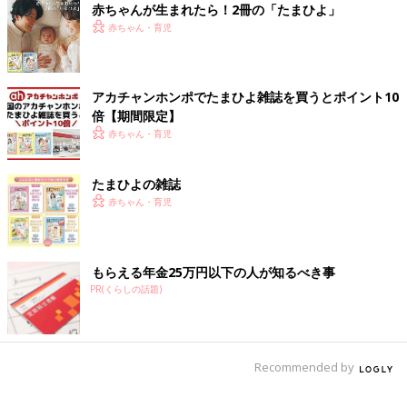
赤ちゃんが生まれたら！2冊の「たまひよ」
赤ちゃん・育児
「初めて会ったとき、なおさん（直巨さんのこと）が1人ずつ家
族を紹介してくれたことを、今でも覚えています。なおさんの家
に泊まりにも行っていたので、だんだん緊張しなくなった感じで
す」（小春さん）
アカチャンホンポでたまひよ雑誌を買うとポイント10
倍【期間限定】
小春さんは、普段から里親の直巨さんを「なおさん」と呼んでい
赤ちゃん・育児
ます。
たまひよの雑誌
「なおさんは“みんなが、お母さんと呼んでいるからといって、
赤ちゃん・育児
お母さんと呼ぶ必要はないよ”と言ってくれました。
また“小春にとってお母さんと言って思い浮かぶのはだれ？”と聞
かれて、“自分を産んでくれた人がお母さんで、大好きな乳児院
の先生はママ”と答えました。お母さんという存在を呼ぶための
もらえる年金25万円以下の人が知るべき事
代名詞がうまっているということで、私は“なおさん”と呼ぶこと
PR(くらしの話題)
にしました」（小春さん）
小春さんは、里子であることを隠していません。
Recommended by
「私は、里子のことは常にオープンにしています。私の苗字は小