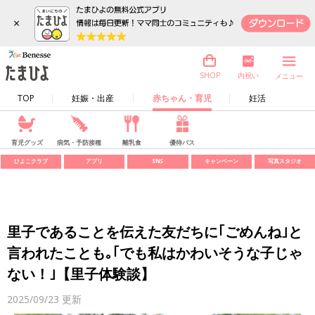
×
内祝い
SHOP
メニュー
TOP
妊娠・出産
赤ちゃん・育児
妊活
育児グッズ
病気・予防接種
離乳食
優待パス
ひよこクラブ
アプリ
SNS
キャンペーン
写真スタジオ
里子であることを伝えた友だちに｢ごめんね｣と
言われたことも｡｢でも私はかわいそうな子じゃ
ない！｣【里子体験談】
2025/09/23
更新