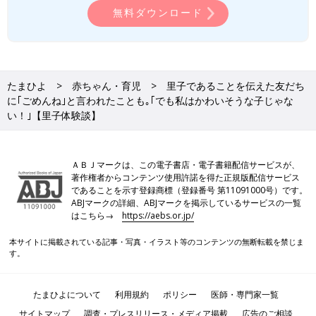
無料ダウンロード
たまひよ
赤ちゃん・育児
里子であることを伝えた友だち
に｢ごめんね｣と言われたことも｡｢でも私はかわいそうな子じゃな
い！｣【里子体験談】
ＡＢＪマークは、この電子書店・電子書籍配信サービスが、
著作権者からコンテンツ使用許諾を得た正規版配信サービス
であることを示す登録商標（登録番号 第11091000号）です。
ABJマークの詳細、ABJマークを掲示しているサービスの一覧
家族みんなで小春さんの誕生日をお祝い。
はこちら→
https://aebs.or.jp/
小春さんは、2021年、中学校3年生のときに実の両親と対面しま
本サイトに掲載されている記事・写真・イラスト等のコンテンツの無断転載を禁じま
した。両親に会うことは、以前からの小春さんの希望でした。
す。
「両親には、いつか会いたいと思っていたし、聞きたいこともた
たまひよについて
利用規約
ポリシー
医師・専門家一覧
くさんあって、ずっと対面を希望していたんです。
なおさんからは、私が乳児院に預けられたのは、母が病気で育て
サイトマップ
調査・プレスリリース・メディア掲載
広告のご相談