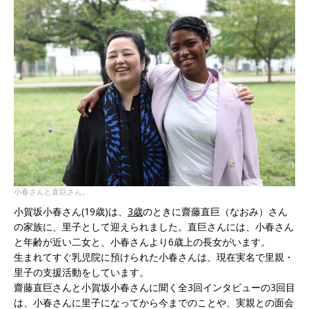
小春さんと直巨さん。
小賀坂小春さん(19歳)は、
3歳
のときに齋藤直巨（なおみ）さん
の家族に、里子として迎えられました。直巨さんには、小春さん
と年齢が近い二女と、小春さんより6歳上の長女がいます。
生まれてすぐ乳児院に預けられた小春さんは、現在実名で里親・
里子の支援活動をしています。
齋藤直巨さんと小賀坂小春さんに聞く全3回インタビューの3回目
は、小春さんに里子になってから今までのことや、実親との面会