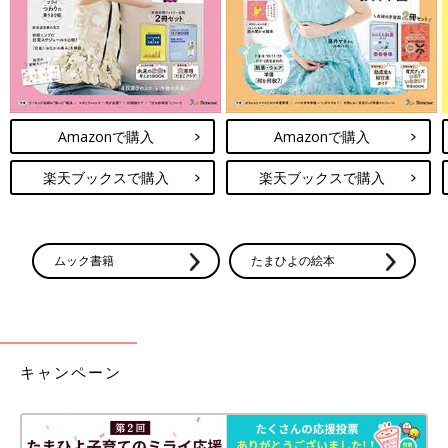
「私が通っていた
保育園
に取材が来たときも、私だけ撮影に参加
させてもらえず、とても寂しい思いをしました。児童相談所から
は親権者の許可なしには出れないと説明されました。
小学6年生のときには、私が住む自治体の区長に、制服選択制の
Amazonで購入
Amazonで購入
要望書を提出したことがあります。当時、私が住む地域では、女
子の中学校の制服はスカートと決まっていて、私はズボンの制服
楽天ブックスで購入
楽天ブックスで購入
がよかったので、アンケートで子どもたちの意見を聞いたとこ
ろ“性別に関係なく、中学の制服はズボンをはきたい”という声が
多数寄せられたんです。そのアンケート結果を区長に持って行き
ました。その後、区長が制服の自由化宣言をしてくれて、取材を
ムック書籍
たまひよの絵本
されたのですが、そこでも私だけ里子だから写真やテレビに映っ
てはダメと言われたんです。
“何も悪いことをしていないのに、なぜ隠されなければいけない
のだろう？堂々と自分の意見を発信したい！”と強く思いまし
キャンペーン
た」（小春さん）
小春さんの思いは、直巨さんも同じでした。直巨さんは「小春
が、制服の自由化宣言でアクションを起こして、“壁を突破して