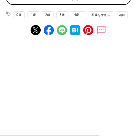
0歳
1歳
2歳
3歳
4歳～
家族を考える
app
直巨さんの家にきて、1年がたったころの小春さん。
生まれてすぐに乳児院に預けられた小春さん。齋藤直巨さんファ
ミリーの里子になる3歳まで、乳児院で過ごしていました。
「乳児院にいたときは小さかったので覚えていることは多くはな
いのですが、今でも覚えているのは、担当の職員さんが優しく
て、大好きだったことです。若い職員さんでママのような存在で
した。1人で何人もの子どもを見なくてはいけなくて、泣いてい