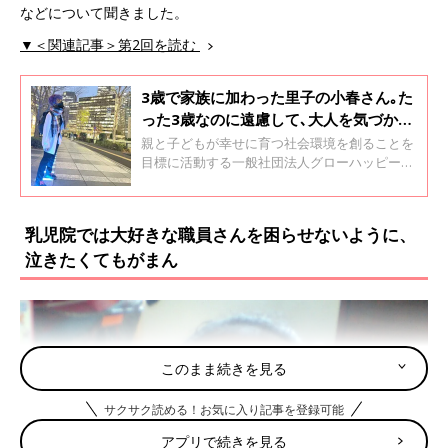
などについて聞きました。
▼＜関連記事＞第2回を読む
3歳で家族に加わった里子の小春さん｡た
った3歳なのに遠慮して､大人を気づかう
様子がせつなかった【里親体験談】
親と子どもが幸せに育つ社会環境を創ることを
目標に活動する一般社団法人グローハッピーの
代表理事を務める齋藤直巨（なおみ）さん。
夫、2人の実の娘、そして3歳のときに里子とし
て迎えた小賀坂小春さん（19歳）の5人暮らし
乳児院では大好きな職員さんを困らせないように、
です。直巨さんに、小春さんを迎えたときのこ
泣きたくてもがまん
とや小春さんの成長、グローハッピーの活動に
ついて聞きました。全3回インタビューの2回目
です。
このまま続きを見る
サクサク読める！お気に入り記事を登録可能
アプリで続きを見る