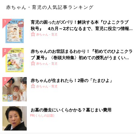
る子がいると、担当の職員さんはその子につきっきりになってし
赤ちゃん・育児の人気記事ランキング
まうんです。
育児の困ったがズバリ！解決する本『ひよこクラブ
私は、2～3歳のときから“これ以上、担当の職員さんを困らせて
秋号』 4カ月～2才になるまで、育児に役立つ情報が
はいけない”と思って、泣きたくてもがまんしていました。その
いっぱい！
赤ちゃん・育児
代わり、みんなが夜寝たら、担当の職員さんのところに甘えに行
きました。担当の職員さんは、一緒にお話をしたりして甘えさせ
てくれました。
赤ちゃんのお世話まるわかり！『初めてのひよこクラ
ブ 夏号』〈巻頭大特集〉初めての授乳がうまくい
また乳児院では運動会などのイベントがあって、子どもに会いに
く！ おっぱい・ミルクの基本と夏のトラブル 解決テ
赤ちゃん・育児
来る親もいるんです。でも私の親は来なかったので、“パパ、マ
ク
マが来てくれる子はいいな”と思っていました」（小春さん）
赤ちゃんが生まれたら！2冊の「たまひよ」
赤ちゃん・育児
「これが私の新しい家族」と自然と思えた
お墓の撤去にいくらかかる？墓じまい費用
PR(くらしの話題)