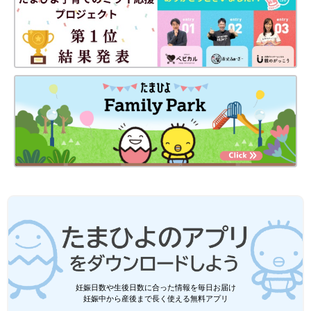
くれてありがとう！”という声も寄せられました。でも里子だか
らといって、公に顔も名前も出せないなんて･･･。小春の気持ち
を考えると、かわいそうだと思いました。なんで、こんなに当た
り前のことが里子には許されないんだろう･･･」と思い、直巨さ
んは悲しかったと言います。
そして「なんで、こんなに悲しい思いをするんだろうね･･･。小
春、頑張ったのにね。だったら特別養子縁組しちゃおうか」と直
巨さんは小春さんに伝えたそうです。
「なおさんから、その話を聞いて、私なりに考えました。で
も、“なおさんのお気持ちはうれしいけれど、私はこのままで生
きていきたい”と答えました」（小春さん）
直巨さんは、小春さんの言葉を聞いて「短絡的に言ってごめん
ね」と謝ったそうです。
念願だった両親との対面が実現
妊娠日数や生後日数に合った情報を毎日お届け
妊娠中から産後まで長く使える無料アプリ