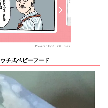
Powered by 
GliaStudios
パウチ式ベビーフード
M
u
t
e