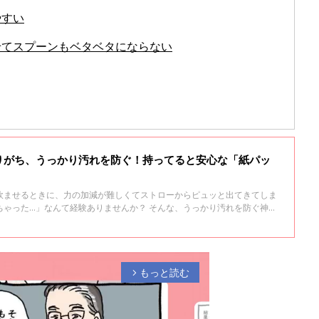
やすい
せてスプーンもベタベタにならない
りがち、うっかり汚れを防ぐ！持ってると安心な「紙パッ
飲ませるときに、力の加減が難しくてストローからピュッと出てきてしま
ちゃった…」なんて経験ありませんか？ そんな、うっかり汚れを防ぐ神ア
る紙パックケース、税込み110円」。購入してみたので、実際に使ってみ
もっと読む
arrow_forward_ios