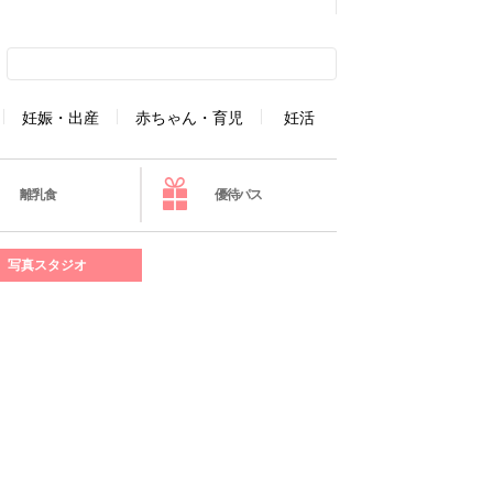
妊娠・出産
赤ちゃん・育児
妊活
離乳食
優待パス
写真スタジオ