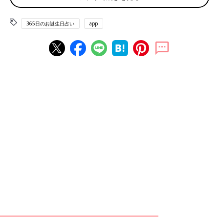
石炭の日（クリーンコール・デー） 国民栄誉賞の日
365日のお誕生日占い
app
赤ちゃん、ママ・パパのお誕生日を入れて占おう！鏡リュウジ監
修★たまひよ365日のお誕生日占い