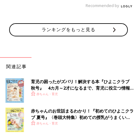
Recommended by
ランキングをもっと見る
関連記事
育児の困ったがズバリ！解決する本『ひよこクラブ
秋号』 4カ月～2才になるまで、育児に役立つ情報が
いっぱい！
赤ちゃん・育児
赤ちゃんのお世話まるわかり！『初めてのひよこクラ
ブ 夏号』〈巻頭大特集〉初めての授乳がうまくい
く！ おっぱい・ミルクの基本と夏のトラブル 解決テ
赤ちゃん・育児
ク