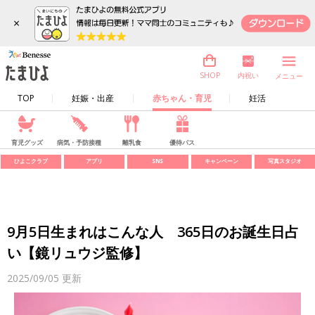
×
内祝い
SHOP
メニュー
TOP
妊娠・出産
赤ちゃん・育児
妊活
育児グッズ
病気・予防接種
離乳食
優待パス
ひよこクラブ
アプリ
SNS
キャンペーン
写真スタジオ
9月5日生まれはこんな人 365日のお誕生日占
い【鏡リュウジ監修】
2025/09/05
更新