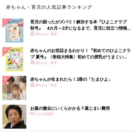
赤ちゃん・育児の人気記事ランキング
育児の困ったがズバリ！解決する本『ひよこクラブ
秋号』 4カ月～2才になるまで、育児に役立つ情報が
いっぱい！
赤ちゃん・育児
赤ちゃんのお世話まるわかり！『初めてのひよこクラ
ブ 夏号』〈巻頭大特集〉初めての授乳がうまくい
く！ おっぱい・ミルクの基本と夏のトラブル 解決テ
赤ちゃん・育児
ク
赤ちゃんが生まれたら！2冊の「たまひよ」
赤ちゃん・育児
お墓の撤去にいくらかかる？墓じまい費用
PR(くらしの話題)