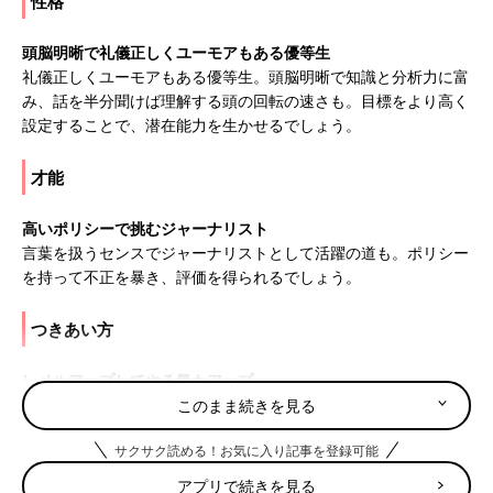
性格
頭脳明晰で礼儀正しくユーモアもある優等生
礼儀正しくユーモアもある優等生。頭脳明晰で知識と分析力に富
み、話を半分聞けば理解する頭の回転の速さも。目標をより高く
設定することで、潜在能力を生かせるでしょう。
才能
高いポリシーで挑むジャーナリスト
言葉を扱うセンスでジャーナリストとして活躍の道も。ポリシー
を持って不正を暴き、評価を得られるでしょう。
つきあい方
レベルアップしてやる気もアップ
要領がよく、すぐにコツをつかむタイプ。実力に合わせてレベル
このまま続きを見る
アップして、やる気と充実感を与えてあげて。
サクサク読める！お気に入り記事を登録可能
9月5日は何の日
アプリで続きを見る