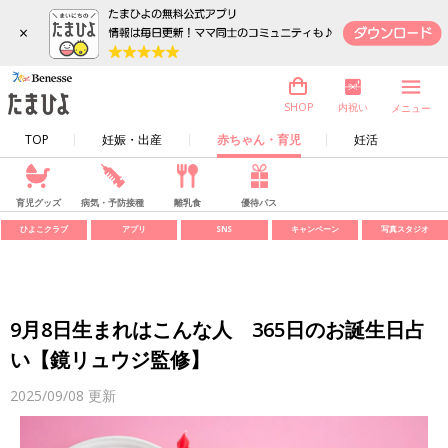
×
内祝い
SHOP
メニュー
TOP
妊娠・出産
赤ちゃん・育児
妊活
育児グッズ
病気・予防接種
離乳食
優待パス
ひよこクラブ
アプリ
SNS
キャンペーン
写真スタジオ
9月8日生まれはこんな人 365日のお誕生日占
い【鏡リュウジ監修】
2025/09/08
更新