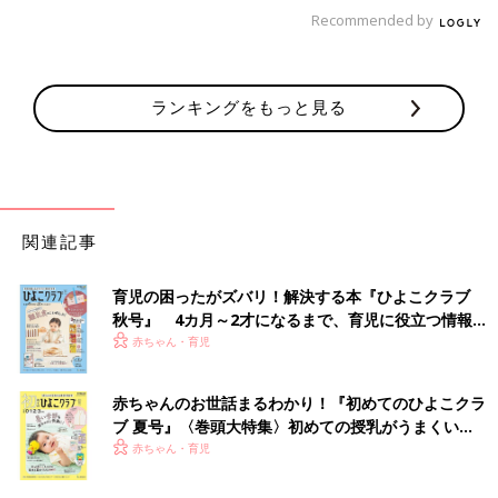
Recommended by
ランキングをもっと見る
関連記事
育児の困ったがズバリ！解決する本『ひよこクラブ
秋号』 4カ月～2才になるまで、育児に役立つ情報が
いっぱい！
赤ちゃん・育児
赤ちゃんのお世話まるわかり！『初めてのひよこクラ
ブ 夏号』〈巻頭大特集〉初めての授乳がうまくい
く！ おっぱい・ミルクの基本と夏のトラブル 解決テ
赤ちゃん・育児
ク