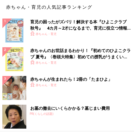
赤ちゃん・育児の人気記事ランキング
育児の困ったがズバリ！解決する本『ひよこクラブ
秋号』 4カ月～2才になるまで、育児に役立つ情報が
いっぱい！
赤ちゃん・育児
赤ちゃんのお世話まるわかり！『初めてのひよこクラ
ブ 夏号』〈巻頭大特集〉初めての授乳がうまくい
く！ おっぱい・ミルクの基本と夏のトラブル 解決テ
赤ちゃん・育児
ク
赤ちゃんが生まれたら！2冊の「たまひよ」
赤ちゃん・育児
お墓の撤去にいくらかかる？墓じまい費用
PR(くらしの話題)