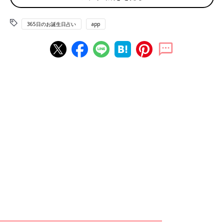
国際識字デー サンフランシスコ平和条約調印記念日 ニューヨー
365日のお誕生日占い
app
クの日
赤ちゃん、ママ・パパのお誕生日を入れて占おう！鏡リュウジ監
修★たまひよ365日のお誕生日占い