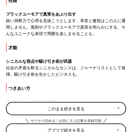
性格
ブラックユーモアで真実をあぶり出す
鋭い洞察力で心理を見抜こうとします。本音と建前はこの人に通
用しません。風刺やブラックユーモアで真実を明らかにする、そ
んなユニークな表現で周囲を楽しませることも。
才能
シニカルな視点や駆け引き術が武器
社会の矛盾を斬るシニカルなセンスは、ジャーナリストとして発
揮。駆け引き術を生かしたビジネスも。
つきあい方
子どもだましのウソは禁物
ドキっとするような鋭い指摘をすることも。子どもだましのウソ
このまま続きを見る
は通用しないので、常に本音でつき合いましょう。
サクサク読める！お気に入り記事を登録可能
9月8日は何の日
アプリで続きを見る