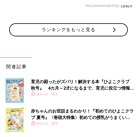
と思いますよ。病院代は高いから、普段から餌、散歩、環境を整
Recommended by
えることに気を配っています」
ペットを飼うと時間的な縛りも増えてきます。
そのひとつに、お留守番と旅行。
ランキングをもっと見る
「旅行はしにくいですね、犬を飼い始めてから家族旅行は1度し
かしてません。犬連れでの時は結構大変でした。でも、なじみの
ペットホテルとか探せれば解決できるかな」
関連記事
「旅行は突然は行けませんが、ペットホテルがあるから大丈夫。
でも、普段のお留守番は丸一日では可哀想で、朝から出掛けたら
夕方には帰ってあげたいと思って家族の誰かが率先して早く帰る
育児の困ったがズバリ！解決する本『ひよこクラブ
秋号』 4カ月～2才になるまで、育児に役立つ情報が
ようにしています」
いっぱい！
赤ちゃん・育児
長いお留守番はかわいそう…。でも、ペットを飼っている人たち
の話を聞くと、家族みんながそう思っていると、できる限り早く
赤ちゃんのお世話まるわかり！『初めてのひよこクラ
帰ってあげたり、子どもたちも旅行をがまんするようになると
ブ 夏号』〈巻頭大特集〉初めての授乳がうまくい
か。
く！ おっぱい・ミルクの基本と夏のトラブル 解決テ
赤ちゃん・育児
ク
「人生で初めての事だし、迷いが出るのは当たり前だと思いま