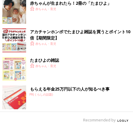
赤ちゃんが生まれたら！2冊の「たまひよ」
す。私は40代後半で飼いだしましたが、なんでもっと早く飼わな
赤ちゃん・育児
かったんだろうと思いました。ぜひ飼って欲しい。大変なことも
多いと思うけれど、自分の知らない世界が広がります」
「一番は家庭に変化をもたらしました。不登校の息子に笑顔が増
アカチャンホンポでたまひよ雑誌を買うとポイント10
えました。何より、ずっと息子と家にいて塞ぎがちだった自分の
倍【期間限定】
心が癒されています」
赤ちゃん・育児
金銭的なこと、時間的なこと、もちろん大変なこともあります
たまひよの雑誌
が、みんなで一緒に考えて、キュートな新しい家族を迎えられる
赤ちゃん・育児
といいですね。
（文・井上裕紀子）
もらえる年金25万円以下の人が知るべき事
体を洗うボディタオルは、やわらかめ
PR(くらしの話題)
派？かため派？それとも手洗い派？ 専
門家に聞く「体を洗うときのNG行動」
体を洗うボディタオルをどのように使っていま
すか？ ボディタオルを使ってゴシゴシ、やさ
しく、それとも手でやさしくについて「たまひ
Recommended by
よ」アプリユーザーにアンケートするととも
に、ボディタオルの使い方の注意点について銀
■文中のコメントはすべて、『ウィメンズパーク』（2022年1月
座ケイスキンクリニック院長、慶田朋子さんに