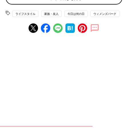
在です」
ライフスタイル
家族・友人
今日は何の日
ウィメンズパーク
「私も初めは知らないことばかりで勉強しながらの育犬でした。
物理的、精神的に、やはり覚悟は必要だと思います。でも、家族
ですからちっとも大変だと思いません」
「誰でも初めてのことは心配だったり不安だったりしますよね。
子どもを産む時だってそう思いませんでしたか？ でも、実際の
子育てって想像していたのと全然違うんですよね。はるかに大変
で、何より“はるかに幸せ！”。犬を飼うのも同じだと思います
よ」
ペットは迎え入れたその日から、それはもう家族の一員。子ども
と同じ存在になるんですよね。
育児と同じように、育犬も最初は手探り。不安がらずに、思い切
って飼ってみてもいいのかも。
でも、覚悟は本当に必要ですよね。ひとつの命を預かる責任の重
さへの自覚は必要。勢いで飼うのは禁物。
そのひとつの高いハードルは、病院代のこと。