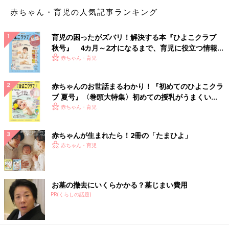
赤ちゃん・育児の人気記事ランキング
「高齢になると介護が大変。治療費も大変。最後まで看てあげ
る、お金がかかるという点で覚悟できるならペットを迎えてあげ
育児の困ったがズバリ！解決する本『ひよこクラブ
てもいいとは思います」
秋号』 4カ月～2才になるまで、育児に役立つ情報が
いっぱい！
赤ちゃん・育児
「病気、手術などもちょこちょこ、今はてんかんで薬を一生服用
することに。でも、それ以上に楽しいことがたくさんありますよ
～。夫婦の会話も増えたし、反抗期の息子と散歩をしたり」
赤ちゃんのお世話まるわかり！『初めてのひよこクラ
ブ 夏号』〈巻頭大特集〉初めての授乳がうまくい
「入院など金銭的な出費は痛いけど、子どもが一人増えたと思え
く！ おっぱい・ミルクの基本と夏のトラブル 解決テ
赤ちゃん・育児
ば、それもすんなり納得できました。子どものためなら何をして
ク
でも通院させるのと同じ感覚です」
赤ちゃんが生まれたら！2冊の「たまひよ」
赤ちゃん・育児
ペット保険があるとはいえ、思った以上にかかったという人も。
そこの覚悟は必要ですね。コツコツといざという時のために貯金
しておくといいのかも。
お墓の撤去にいくらかかる？墓じまい費用
PR(くらしの話題)
「病気とか体調不良は予防する方が金額的にも犬自身にも飼い主
的にも負担が少ないです。エアコンを付けっ放しで電気代はキツ
イけど、熱中症が防げるなら、健康が維持できるなら安いものだ