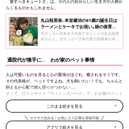
「愛すべきキュートさ」は、その人の自分らしい生き方や人柄か
らくるものかもしれません。
丸山桂里奈､本並健治の61歳の誕生日は
ラーメンとケーキでお祝い｡娘の保育園
探しも本格化！
元サッカー日本女子代表でタレントの丸山桂里
奈さんと、元サッカー日本代表で指導者の本並
健治さんファミリー。2023年2月に生まれた長
女は2歳4カ月を過ぎ、おしゃべりも上手になっ
てきたのだとか。今回は丸山さんに、先日迎え
通院代が痛手に… わが家のペット事情
た本並さんの61歳の誕生日のことや、娘さんの
言葉の発達の様子などについて聞きました。 連
載「GK夫とFW妻の育児奮闘記」第28回です。
人は可愛いものを見ると心の緊張がほぐれ、癒されるそうです。
その代表格が、ペットですよね。犬を飼いたい！でも、ちゃんと
飼えるか心配で踏ん切りがつかない…。
そこで、口コミサイト『ウィメンズパーク』で、わが家のペット
事情を聞いてみました。
このまま続きを見る
「うさぎを飼った経験しかありませんでした。世話が出来るのだ
ろうか？ 散歩も行ける？と不安がいっぱいでした。でも、飼っ
サクサク読める！お気に入り記事を登録可能
たからにはやるしかないのです！ 初めはおっかなびっくりだっ
アプリで続きを見る
たお世話も今では慣れました。わが家にとってかけがえのない存