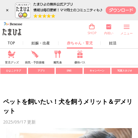
×
内祝い
SHOP
メニュー
TOP
妊娠・出産
赤ちゃん・育児
妊活
育児グッズ
病気・予防接種
離乳食
優待パス
ひよこクラブ
アプリ
SNS
キャンペーン
写真スタジオ
ペットを飼いたい！犬を飼うメリット＆デメリ
ット
2025/09/17
更新