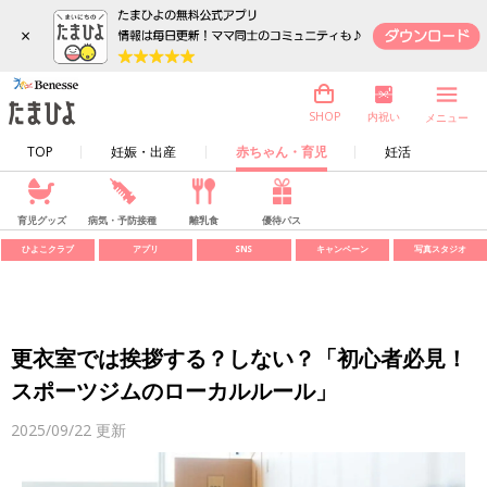
×
内祝い
SHOP
メニュー
TOP
妊娠・出産
赤ちゃん・育児
妊活
育児グッズ
病気・予防接種
離乳食
優待パス
ひよこクラブ
アプリ
SNS
キャンペーン
写真スタジオ
更衣室では挨拶する？しない？「初心者必見！
スポーツジムのローカルルール」
2025/09/22
更新