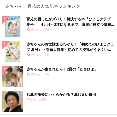
赤ちゃん・育児の人気記事ランキング
「週2でジムに通い始めました。一人で通っているのですが、気
になったのが更衣室での挨拶です。他の方は私よりはるかに年配
育児の困ったがズバリ！解決する本『ひよこクラブ
の常連さんが多く、皆さん、たいてい打ち解けて会話されていま
夏号』 4カ月～2才になるまで、育児に役立つ情報が
す。『さよなら～』とか、『失礼します～』とか何か声をかけた
いっぱい！
赤ちゃん・育児
方が良いでしょうか？」
「私が通ってた時は若い子からおばさんまでいたので、若い子は
赤ちゃんのお世話まるわかり！『初めてのひよこクラ
挨拶無しでしたが、来た時におばさんと目が合えば挨拶くらいは
ブ 夏号』〈巻頭大特集〉初めての授乳がうまくい
してました。帰る時は特に何も言ってなかったです」
く！ おっぱい・ミルクの基本と夏のトラブル 解決テ
赤ちゃん・育児
ク
「とりあえず、すれ違う人、行き先にいる人とは、サラッと挨拶
赤ちゃんが生まれたら！2冊の「たまひよ」
していましたよ。私以外にも単独行動されている人がいました
赤ちゃん・育児
が、みなさん、そうされている感じでした」
「入るときは『おはようございまーす』とか『こんにちはー』。
お墓の撤去にいくらかかる？墓じまい費用
帰りは誰もいなければしないけど、近くに人がいれば『お疲れ様
PR(くらしの話題)
でしたー』と言って帰ります。返してもらおうとかそういうんじ
ゃなくて無言でとかはなんとなく居心地悪いので。そうこうする
うちたまに世間話とかにも参加させてもらえるようになりまし