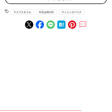
「ほぼスッピンですね。日焼け止め塗って、アイブロウだけして
います。（眉を描いてないと何か恥ずかしいので…）最初はメイ
ライフスタイル
今日は何の日
ウィメンズパーク
クしていたのですが、すごく汗をかいてタオルで拭くとタオルに
ファンデが…となるのでメイクやめました。ジムには車で行くの
で、スッピンでも気にならないです」
「私はフルメイクです。私が通ってるジムでは、フルメイクの人
も多いです。インストラクターさんもメイクしてる人がほとんど
だと思います。スタジオプログラムで、とんでもない厚化粧のイ
ンストラクターさんもいます。お風呂の後は、すっぴんで帰る人
もいます」
「ファンデーションがタオルにつくのも気になりますし肌は強く
ないので汗とファンデーションはものすごく肌を刺激してしまう
のでメイクしてもジムに着いたら落とします」
メイクしていく・していかないも、いきなりだと判断しづらいで
すよね。
さらに「更衣室で挨拶する？しない？」という問題もあるようで
す。