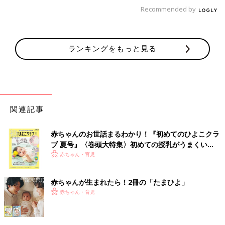
た」
Recommended by
どうやら軽いあいさつくらいはするのが礼儀なのですね。
しかし！ジムならではの、こんな悩みも！！
ランキングをもっと見る
「私は更衣室よりお風呂で会う方がね～･･･（笑）通っているジ
ムはお風呂がいくつかある広めのところなので、お風呂だけの方
も多いんです。浴槽で一息ついている時に、同じスタジオに出て
いる人と話したくない時はゆっくり入りたいのに、先に出ること
もあって･･･」
関連記事
確かに「裸のつきあい」は難しいものが。
赤ちゃんのお世話まるわかり！『初めてのひよこクラ
それがママ友の場合もあるようで……。
ブ 夏号』〈巻頭大特集〉初めての授乳がうまくい
く！ おっぱい・ミルクの基本と夏のトラブル 解決テ
赤ちゃん・育児
「通っているジムの更衣室で、水泳を終えて、着替えているママ
ク
友を見かけました。向こうは半裸でお化粧もしていない。私だっ
たら誰にも話しかけられたくありません。なので、挨拶をせず
赤ちゃんが生まれたら！2冊の「たまひよ」
に、ささっと帰りました。そしたら、次の日、そのママ友から
赤ちゃん・育児
『気づかないうちに失礼なことをしていたらごめんなさい』と謝
りのメールが！私がささっと帰ったところを見て、怒って避けて
いると思われたようで。みなさんはこのような状況の場合、声を