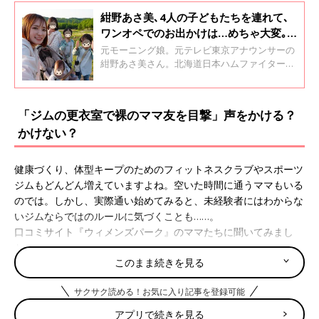
紺野あさ美､4人の子どもたちを連れて､
ワンオペでのお出かけは…めちゃ大変｡
準備から外出先まで何回やっても課題が
元モーニング娘。元テレビ東京アナウンサーの
いっぱい･･･
紺野あさ美さん。北海道日本ハムファイターズ
のピッチャーの夫の杉浦稔大選手と、長女、長
男、二男、二女と6人家族で北海道で暮らして
います。シーズン中、夫・杉浦選手が不在がち
「ジムの更衣室で裸のママ友を目撃」声をかける？
な日々、猛暑の夏休みもそろそろ…、遊びたい
かけない？
盛りの4人の子どもたちとのお出かけをどうす
るか悩んでいるようです。連載「4人のママ紺
野あさ美の息抜き育児」第7回です。
健康づくり、体型キープのためのフィットネスクラブやスポーツ
ジムもどんどん増えていますよね。空いた時間に通うママもいる
のでは。しかし、実際通い始めてみると、未経験者にはわからな
いジムならではのルールに気づくことも……。
口コミサイト『ウィメンズパーク』のママたちに聞いてみまし
た。
このまま続きを見る
「私は電車に乗って行くこともあり、ジムに行くときもお化粧し
ていきます。皆さんは、ジムでお化粧して、トレーニングするの
サクサク読める！お気に入り記事を登録可能
は抵抗がありますか？」
アプリで続きを見る