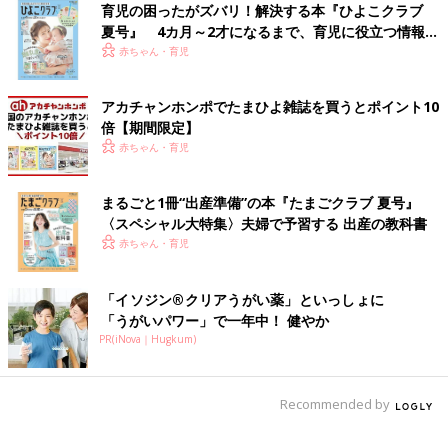
育児の困ったがズバリ！解決する本『ひよこクラブ
かけますか？」
夏号』 4カ月～2才になるまで、育児に役立つ情報が
いっぱい！
赤ちゃん・育児
「顔見知り程度なら着替え終わったあとくらいに声かけてもよか
ったかな～と。いつまでも裸ではないでしょうし」
アカチャンホンポでたまひよ雑誌を買うとポイント10
倍【期間限定】
「私も半裸なら声かけません。自分も『乳しまってから声掛けて
赤ちゃん・育児
～』って思うから（笑）。でも、誤解のないように後からちょっ
とフォロー」
まるごと1冊“出産準備”の本『たまごクラブ 夏号』
自分のペースで通って運動できるのがジムの利点ですが、知り合
〈スペシャル大特集〉夫婦で予習する 出産の教科書
いに会ったときどうするか心構えが必要ですね。
赤ちゃん・育児
（文・古川はる香）
趣味の習いごとを始めた結果…【育児な
「イソジン®クリアうがい薬」といっしょに
めてました日記シーズン2 #70】
「うがいパワー」で一年中！ 健やか
学校はお休みして、オンラインのフリースクー
PR(iNova｜Hugkum)
ルに通っているひな。 フリースクールの時間以
外にも何か楽しめることはないかと思い、これ
またオンラインで色々な趣味が学べるサブスク
Recommended by
を始めてみました。
■文中のコメントはすべて、『ウィメンズパーク』（2022年1月
末まで）の投稿からの抜粋です。