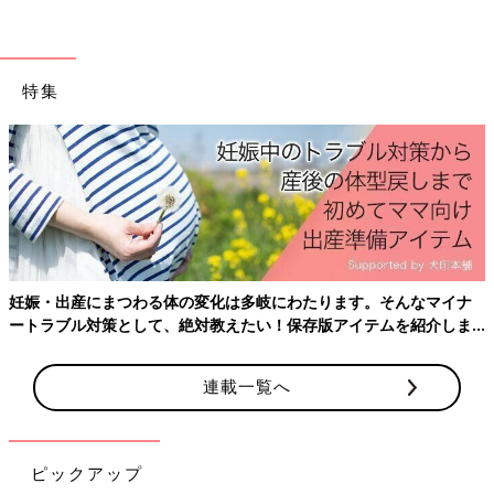
※この記事は「たまひよONLINE」で過去に公開されたもので
す。
※記事の内容は記事執筆当時の情報であり、現在と異なる場合が
特集
あります。
妊娠・出産にまつわる体の変化は多岐にわたります。そんなマイナ
ートラブル対策として、絶対教えたい！保存版アイテムを紹介しま
す。
連載一覧へ
ピックアップ