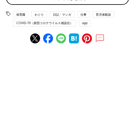
保育園
わぐり
日記・マンガ
仕事
育児体験談
COVID-19（新型コロナウイルス感染症）
app
今年の4月中旬、新型コロナウイルス感染症対策のため、
保育園
が休園になりました。少し前から嫌な予感はしていたものの、実
際にお知らせを見ると、ショック！！だって、
子どもが預けられ
なかったら、仕事はどうしたらいいんでしょう？！
私はひとり親なので、夫と分担というわけにもいかないし・・・
どう考えても、子どもを見ながら仕事なんて無理です。それがで
きたら保育園いりません・・・。とはいえ、世の中が大変なこと
になっている状況で、どうしようもありません（涙）
育児で鍛える？テレパシー！[ハハのさけ
び #60]
育児で鍛える？テレパシー！[ハハのさけび
#60]息子の頭の中にはいつも音楽が流れている
のか、よく歌いながら踊っています。夜寝る前
に布団の上で踊っていたりすると、あまりにも
楽しそうでついこちらも笑って手拍子などして
しまい、早く寝て欲しいという気持ちもどこか