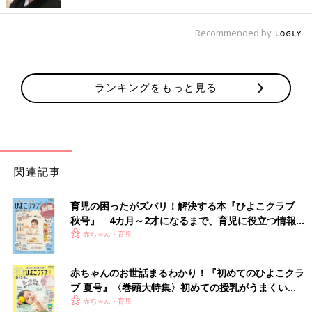
テレビの子守、どこまでOK？[ハハのさ
Recommended by
けび #51]
テレビの子守、どこまでOK？[ハハのさけび
#51]働く母の平日の朝は、とっても慌ただし
い。朝起きて、ご飯を用意し、着替えさせ、身
ランキングをもっと見る
支度をし、ご飯を食べさせ、ご飯を食べ、保育
園の準備をし、時間までに子どもの機嫌を取
り、いざ保育園へ・・・！これを時間通りにや
るのはとても大変なので、毎朝、テレビの力を
借りてしまいます（ハハのさけび#43参照）。
子どもにテレビを見せながら色んな準備をし
関連記事
て、そのままご飯を食べさせる、というのが習
慣になってしまいました。
育児の困ったがズバリ！解決する本『ひよこクラブ
秋号』 4カ月～2才になるまで、育児に役立つ情報が
いっぱい！
赤ちゃん・育児
赤ちゃんのお世話まるわかり！『初めてのひよこクラ
ブ 夏号』〈巻頭大特集〉初めての授乳がうまくい
く！ おっぱい・ミルクの基本と夏のトラブル 解決テ
赤ちゃん・育児