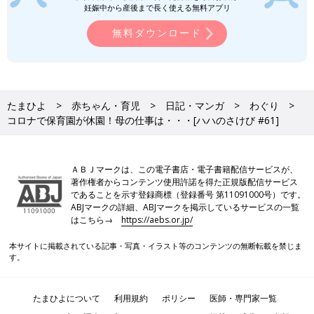
妊娠中から産後まで長く使える無料アプリ
無料ダウンロード
たまひよ
赤ちゃん・育児
日記・マンガ
わぐり
コロナで保育園が休園！母の仕事は・・・[ハハのさけび #61]
ＡＢＪマークは、この電子書店・電子書籍配信サービスが、
著作権者からコンテンツ使用許諾を得た正規版配信サービス
であることを示す登録商標（登録番号 第11091000号）です。
ABJマークの詳細、ABJマークを掲示しているサービスの一覧
はこちら→
https://aebs.or.jp/
本サイトに掲載されている記事・写真・イラスト等のコンテンツの無断転載を禁じま
す。
たまひよについて
利用規約
ポリシー
医師・専門家一覧