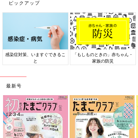
ピックアップ
#42]
季節のイベントの楽しみ方[ハハのさけび #42]
子育てってほんと、同じような毎日の繰り返し
ですよね〜。もちろん子どもは可愛いし、成長
も喜ばしいのですが、なんだか同じことの繰り
返しのように感じて、辛い気持ちになること
■新着マンガをお知らせ！たまひよONLINEインスタグラム
も・・・。そんな飽きっぽい私は、季節の行事
（@tamahiyo_online）
にすごく救われています。保育園に通っている
感染症対策、いますぐできるこ
「もしものときの」赤ちゃん・
と、いろいろな季節のイベントが充実してい
※この記事は、過去にたまひよONLINEで公開されたものです。
と
家族の防災
て、とてもありがたいです。例えばひな祭りだ
ったら、玄関にお雛様が飾ってあって、給食に
特別なメニューが出て、工作でお雛様を作っ
前の話
次の話
て、と盛りだくさん。子どもとも、「もうすぐ
祝！わぐりさん連載
一覧
コロナ自粛でも「特別
ひな祭りだねー」と話したり、ひな祭りの歌を
100回記念＿人気エピ
な日」を作るアイデア
最新号
ソードをもう一度！
３選[ハハのさけび
歌ったりと、自分も楽しめます。
#62]