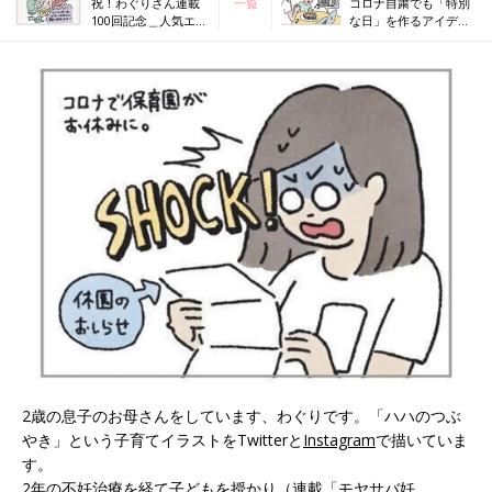
祝！わぐりさん連載
一覧
コロナ自粛でも「特別
100回記念＿人気エピ
な日」を作るアイデア
ソードをもう一度！
３選[ハハのさけび
#62]
2歳の息子のお母さんをしています、わぐりです。「ハハのつぶ
やき」という子育てイラストをTwitterと
Instagram
で描いていま
す。
2年の不妊治療を経て子どもを授かり（連載「モヤサバ妊