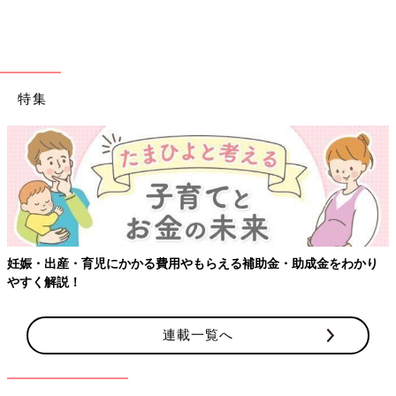
特集
２ヶ月弱、在宅勤務をしてみての感想ですが・・・
在宅勤務と育
児は、「両立」は完全に無理
ですね。むしろ、
隙間時間を組み合
わせてなんとか両方こなす「パズル」
という感じ。保育園が再開
したときは本当にほっとしました。
[わぐり]
2018年4月に息子を出産した34歳。
妊娠・出産・育児にかかる費用やもらえる補助金・助成金をわかり
Twitter
(@ninputweet)とInstagram(@haha_waguri)で、妊娠中か
やすく解説！
ら現在の育児中までのイラストを、ほぼ毎日更新しています。
X（旧Twitter）「ハハのつぶやき」
連載一覧へ
Instagram「ハハのつぶやき」
季節のイベントの楽しみ方[ハハのさけび