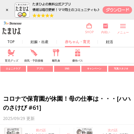
×
内祝い
SHOP
メニュー
TOP
妊娠・出産
赤ちゃん・育児
妊活
育児グッズ
病気・予防接種
離乳食
優待パス
ひよこクラブ
アプリ
SNS
キャンペーン
写真スタジオ
コロナで保育園が休園！母の仕事は・・・[ハハ
のさけび #61]
2025/09/29
更新
前の話
次の話