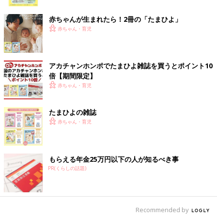
ク
ちなみに会社には、保育園の休園が決まった時点で、
１日３時間
赤ちゃんが生まれたら！2冊の「たまひよ」
しか作業できませんということを相談（宣言？）しました。
フル
赤ちゃん・育児
タイムで８時間働くのに比べると半分以下になってしまう（しか
も会議とかもしにくい）ので、非常に心苦しい気持ち。
そこで、相談の前に
「新型コロナウイルス感染症による小学校休
アカチャンホンポでたまひよ雑誌を買うとポイント10
業等対応助成金」というものを調べて、雇い主に提案しました。
倍【期間限定】
これは、今回のコロナの影響で小学校や保育園が休みになった子
赤ちゃん・育児
どもがいる従業員に、子どもの世話のために特別な有給休暇を与
える（給与は普段通り支払う）と、その企業が助成金をもらえる
たまひよの雑誌
という制度です。個人事業主の方が申請できるものもあるそう
赤ちゃん・育児
で、今年いっぱい申請が可能みたいです。
もらえる年金25万円以下の人が知るべき事
PR(くらしの話題)
Recommended by