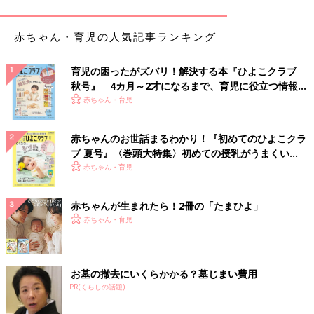
へ行きそうになります・・・。
赤ちゃん・育児の人気記事ランキング
育児の困ったがズバリ！解決する本『ひよこクラブ
秋号』 4カ月～2才になるまで、育児に役立つ情報が
いっぱい！
赤ちゃん・育児
赤ちゃんのお世話まるわかり！『初めてのひよこクラ
ブ 夏号』〈巻頭大特集〉初めての授乳がうまくい
く！ おっぱい・ミルクの基本と夏のトラブル 解決テ
赤ちゃん・育児
ク
赤ちゃんが生まれたら！2冊の「たまひよ」
実際のところ、みなさんどうしていたのでしょう？我が家の場合
赤ちゃん・育児
は、何を隠そう、
子どもが昼寝中と夜寝た後の、実質1日3時間し
か仕事できませんでした。
どうしても終わらなくて、日中仕事が
したい場合は、テレビを見せて作業。ただ、なかなか精神的に辛
お墓の撤去にいくらかかる？墓じまい費用
いものがありました（ハハのさけび#51参照）。
PR(くらしの話題)
いやー、ほんと、きつかったですね。第二波とかがきてまた保育
園がお休みになったらあの生活かと思うと・・・きつい。