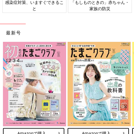
・
日本外来小児科学会リーフレッ
六星占術 細木かおりさんの人生
ト検討会
相談
最新号
Amazonで購入
Amazonで購入