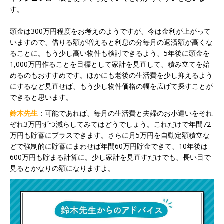
す。
頭金は300万円程度をお考えのようですが、今は金利が上がって
いますので、借りる額が増えると利息の分毎月の返済額が高くな
ることに。もう少し高い物件も検討できるよう、5年後に頭金を
1,000万円作ることを目標として家計を見直して、積み立てを始
めるのもおすすめです。ほかにも老後の生活費を少し抑えるよう
にするなど見直せば、もう少し物件価格の幅を広げて探すことが
できると思います。
鈴木先生
：可能であれば、毎月の生活費と夫婦のお小遣いをそれ
ぞれ3万円ずつ減らしてみてはどうでしょう。これだけで年間72
万円も貯蓄にプラスできます。さらに月5万円を自動定額積立な
どで強制的に貯蓄にまわせば年間60万円貯金できて、10年後は
600万円も貯まる計算に。少し家計を見直すだけでも、長い目で
見るとかなりの額になりますよ。