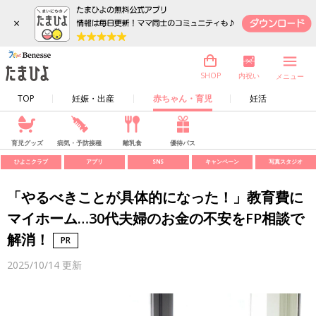
×
内祝い
SHOP
メニュー
TOP
妊娠・出産
赤ちゃん・育児
妊活
育児グッズ
病気・予防接種
離乳食
優待パス
ひよこクラブ
アプリ
SNS
キャンペーン
写真スタジオ
「やるべきことが具体的になった！」教育費に
マイホーム…30代夫婦のお金の不安をFP相談で
解消！
2025/10/14
更新