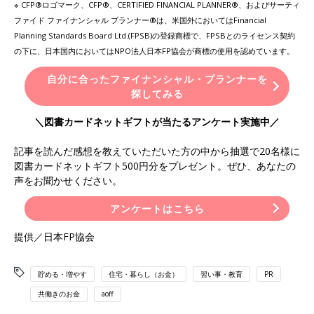
※ CFP®ロゴマーク、CFP®、CERTIFIED FINANCIAL PLANNER®、およびサーティ
ファイド ファイナンシャル プランナー®は、米国外においてはFinancial
Planning Standards Board Ltd.(FPSB)の登録商標で、FPSBとのライセンス契約
の下に、日本国内においてはNPO法人日本FP協会が商標の使用を認めています。
自分に合ったファイナンシャル・プランナーを
探してみる
＼図書カードネットギフトが当たるアンケート実施中／
記事を読んだ感想を教えていただいた方の中から抽選で20名様に
図書カードネットギフト500円分をプレゼント。ぜひ、あなたの
声をお聞かせください。
アンケートはこちら
提供／日本FP協会
貯める・増やす
住宅・暮らし（お金）
習い事・教育
PR
共働きのお金
aoff