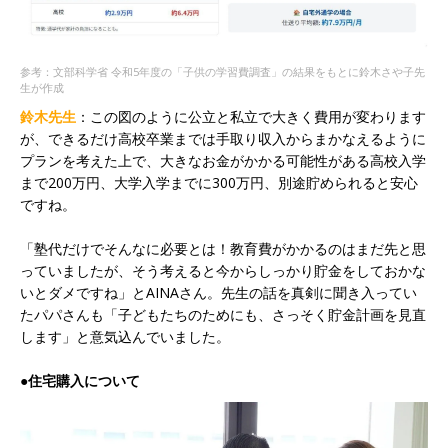
参考：文部科学省 令和5年度の「子供の学習費調査」の結果をもとに鈴木さや子先
生が作成
鈴木先生
：この図のように公立と私立で大きく費用が変わります
が、できるだけ高校卒業までは手取り収入からまかなえるように
プランを考えた上で、大きなお金がかかる可能性がある高校入学
まで200万円、大学入学までに300万円、別途貯められると安心
ですね。
「塾代だけでそんなに必要とは！教育費がかかるのはまだ先と思
っていましたが、そう考えると今からしっかり貯金をしておかな
いとダメですね」とAINAさん。先生の話を真剣に聞き入ってい
たパパさんも「子どもたちのためにも、さっそく貯金計画を見直
します」と意気込んでいました。
●住宅購入について