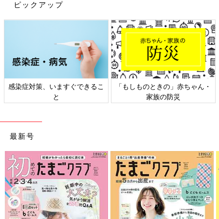
ほかには、体が小さいので、重いものを持って歩くことは難しい
ピックアップ
です。そのためランドセルは、障害児用のセミオーダーのランド
セルで、900ｇぐらいの軽量タイプを使っています。ランドセル
の中に入れるのは教科書やノートは3冊ぐらいまで。水筒は重く
て持って歩けないので、500mLのペットボトルのお茶を許可し
てもらっています。
ほかには、らんは生まれつき首の骨がずれていて、マット運動の
感染症対策、いますぐできるこ
「もしものときの」赤ちゃん・
前転や跳び箱、鉄棒などは、医師から禁止されているんです。そ
と
家族の防災
うしたことも小学校の先生には伝えていて、みんなが前転などを
行うときは、代わりにほかの運動をしています。
走ることはできるので、持久走や徒競走は、みんなと一緒に走っ
最新号
ています。らんも私も「できることは積極的に！」という考え方
です。
病気のことをみんなに知ってほしくて、オリジナル
絵本を制作