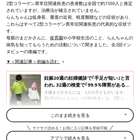
2型コラーゲン異常症関連疾患の患者数は全国で約1500人と推定
されていますが、治療法が確立されていません。
らんちゃんは低身長、重度の近視、軽度難聴などの症状があり、
これらはすべて2型コラーゲン異常症関連疾患の代表的な症状で
す。
母親のまどかさんに、
保育園
や小学校生活のこと、らんちゃんの
病気を知ってもらうための活動について聞きました。全2回イン
タビューの後編です。
▼＜関連記事＞前編を読む
妊娠20週の妊婦健診で｢手足が短い｣と言
われ､32週の検査で｢99.9％障害がある｣
と｡涙が止まらない･･･【スティックラー
大塚まどかさんには、2人の子どもがいます。
症候群1型】
第2子のらんちゃん（小学6年生）は、2型コラ
ーゲン異常症関連疾患の1種である、スティッ
クラー症候群1型と診断されています。母親の
このまま続きを見る
まどかさんに、スティックラー症候群1型と判
成長に従い、低身長、軽度の難聴、重度の近視が
明するまでのことや、らんちゃんの症状につい
て聞きました。全2回インタビューの前編で
サクサク読める！お気に入り記事を登録可能
す。
アプリで続きを見る