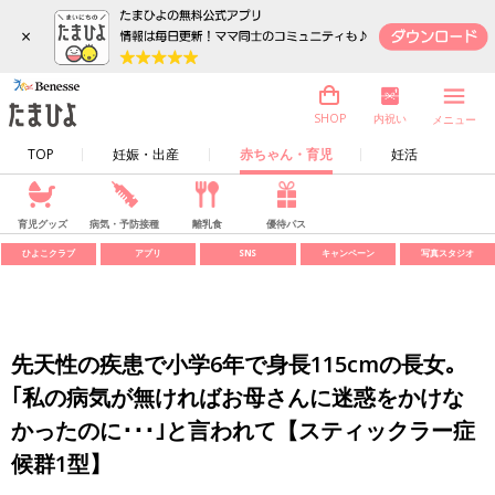
×
内祝い
SHOP
メニュー
TOP
妊娠・出産
赤ちゃん・育児
妊活
育児グッズ
病気・予防接種
離乳食
優待パス
ひよこクラブ
アプリ
SNS
キャンペーン
写真スタジオ
先天性の疾患で小学6年で身長115cmの長女｡
｢私の病気が無ければお母さんに迷惑をかけな
かったのに･･･｣と言われて【スティックラー症
候群1型】