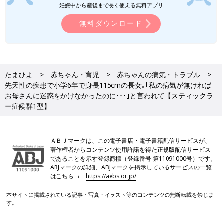
妊娠中から産後まで長く使える無料アプリ
しているのでしょうか。
無料ダウンロード
まどか 私は小学校のボランティアで、読み聞かせ活動をしてい
ます。活動を通して子どもたちに、この絵本を読むこともありま
す。また学校などの図書館に置いてもらうように働きかけたりも
しています。
たまひよ
赤ちゃん・育児
赤ちゃんの病気・トラブル
先天性の疾患で小学6年で身長115cmの長女｡｢私の病気が無ければ
将来は、服飾関係の仕事をすることが夢
お母さんに迷惑をかけなかったのに･･･｣と言われて【スティックラ
ー症候群1型】
ＡＢＪマークは、この電子書店・電子書籍配信サービスが、
著作権者からコンテンツ使用許諾を得た正規版配信サービス
であることを示す登録商標（登録番号 第11091000号）です。
ABJマークの詳細、ABJマークを掲示しているサービスの一覧
はこちら→
https://aebs.or.jp/
本サイトに掲載されている記事・写真・イラスト等のコンテンツの無断転載を禁じま
す。