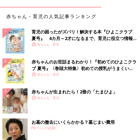
さい。
まどかさん（以下敬称略） スティックラー症候群1型を含む、2
赤ちゃん・育児の人気記事ランキング
型コラーゲン異常症関連疾患の代表的な症状に低身長があります
が、らんも低身長です。医師からは「成長に従い、身長はそこそ
育児の困ったがズバリ！解決する本『ひよこクラブ
こ大きくなる」と言われたのですが、らんは現在小学6年で身長
夏号』 4カ月～2才になるまで、育児に役立つ情報が
は115cm。小学1年生ぐらいの子と同じです。
いっぱい！
赤ちゃん・育児
また軽度の難聴で、4歳から補聴器を使っています。2型コラーゲ
赤ちゃんのお世話まるわかり！『初めてのひよこクラ
ン異常症関連疾患は、難聴や中耳炎も特徴で、らんも滲出性中耳
ブ 夏号』〈巻頭大特集〉初めての授乳がうまくい
炎になりやすいです。呼びかけても返事をしないと「また滲出性
く！ おっぱい・ミルクの基本と夏のトラブル 解決テ
赤ちゃん・育児
中耳炎になっているな」とわかります。
ク
この疾患は、重度の近視も特徴で、らんも
3歳
から眼鏡をかけて
赤ちゃんが生まれたら！2冊の「たまひよ」
います。3歳のときに眼科で検査をしたら左右0.3ずつぐらいで、
赤ちゃん・育児
眼鏡をかけて少しでも視力が育つようにしました。今は眼鏡をか
けて左は0.8、右は1.2です。最近ではおしゃれに関心が出てきて
「早くコンタクトにしたい」なんて言っていますが･･･。
お墓の撤去にいくらかかる？墓じまい費用
PR(くらしの話題)
保育園に年中でやっと入園。でも低身長で、年少ク