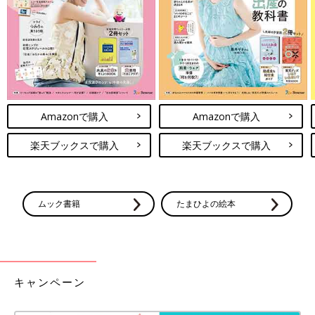
Amazonで購入
Amazonで購入
楽天ブックスで購入
楽天ブックスで購入
ムック書籍
たまひよの絵本
まどかさんが作・絵を手がけた、らんちゃんが主人公の絵本。
まどかさんは、らんちゃんを主人公にした絵本『知ってほしい
な わたしのびょうき～2型コラーゲン異常症～』を2022年3月
に発行しました。
キャンペーン
――絵本を作ろうと思った理由を教えてください。