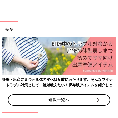
――就学について教えてください。
まどか 小学校は、長男も通っている公立小学校の通常の学級で
す。らんは7歳のとき身長91.6cm。3歳児と同じぐらいの身長で
特集
した。入学前には、校長先生たちと面談をして、合理的配慮をお
願いしました。
――合理的配慮は、たとえばどのようなことでしょうか。
まどか ちょっとした工夫や補助具があれば、らんは自分ででき
ることが多いんです。そのため黒板の近くに踏み台を置いてもら
ったり、給食当番の白衣は小さいサイズを用意してもらったり、
足乗せつきの椅子を用意してもらうなどです。
妊娠・出産にまつわる体の変化は多岐にわたります。そんなマイナ
また入学したときは、和式トイレが多かったので1カ所を洋式ト
ートラブル対策として、絶対教えたい！保存版アイテムを紹介しま
イレにしていただき、足乗せ台も置いてもらいました。小学３年
す。
生になると、校内のトイレは4分の3が洋式になったのですが、ら
連載一覧へ
んは和式トイレが近くにあっても、洋式トイレの使用を認めても
らっています。