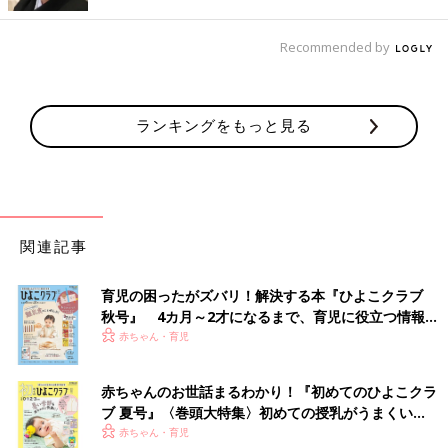
ラスからスタート
Recommended by
ランキングをもっと見る
関連記事
育児の困ったがズバリ！解決する本『ひよこクラブ
秋号』 4カ月～2才になるまで、育児に役立つ情報が
いっぱい！
赤ちゃん・育児
小学5年生の運動会。障害物競争のらんちゃんの様子。
赤ちゃんのお世話まるわかり！『初めてのひよこクラ
らんちゃんが保育園に入園できたのは、年中になってから。小学
ブ 夏号』〈巻頭大特集〉初めての授乳がうまくい
校は、合理的配慮を受けて、通常の学級に通っています。合理的
く！ おっぱい・ミルクの基本と夏のトラブル 解決テ
赤ちゃん・育児
配慮とは、障害のある子どもがほかの子と平等に教育を受けられ