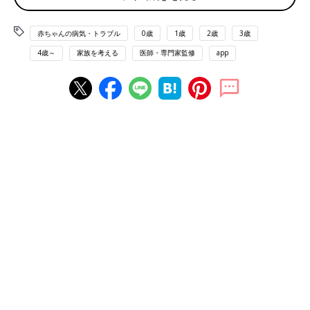
赤ちゃんの病気・トラブル
0歳
1歳
2歳
3歳
4歳～
家族を考える
医師・専門家監修
app
小学校では、吹奏楽部に所属。発表会の日も、椅子には足乗せ台が。
スティックラー症候群1型を含む、2型コラーゲン異常症関連疾患
は、軟骨、目の硝子体、内耳などに症状が現れる、骨の病気の総
称です。主な症状は、網膜剥離、重度の近視、口蓋裂、歯列不
正、難聴、中耳炎、脊柱弯曲、低身長、関節変形などです。
――成長に従って現れた、らんちゃんの症状について教えてくだ