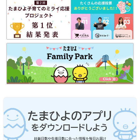
まどか まわりの人に、病気のことをわかってほしいという思い
からです。
らんの病気のことは、保育園の入園申し込みや小学校入学のとき
はもちろん、新年度になって担任の先生が変わるたびに説明する
のですが、まれな病気で、すぐに理解を得るのは難しいです。ま
た口頭で説明しても難しい話になってしまって･･･。
そのため病気の説明や症状のこと、みんなに理解してほしいこと
などを、絵本で伝えようと思ったんです。
――作・絵は、まどかさんなんですね。
まどか 私は、以前、スポーツメーカーで働いていて広報をして
いたんです。仕事で、よくさし絵なども描いていたので、自分で
絵も描いてみようと思いました。また小学校低学年の子どもが読
んでも理解できる内容をコンセプトにしていたので、私が参加し
ている2型コラーゲン異常症患者・家族の会のメンバーから「言
葉がかたいよ。もっとかみくだこう！」などと言われて、何度か
書き直しました。
――まどかさん自身、子どもたちに絵本の読み聞かせをしたりも
妊娠日数や生後日数に合った情報を毎日お届け