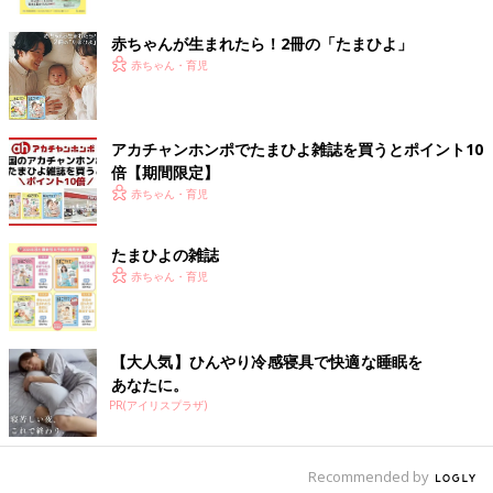
ク
るように、それぞれの障害特性や困りごとに合わせて環境調整な
赤ちゃんが生まれたら！2冊の「たまひよ」
どを行うこと。学校側が配慮を行うことが義務化されています。
赤ちゃん・育児
――らんちゃんは、保育園に通っていたのでしょうか。
まどか 私が住む地域は、保育園入園が非常に困難な地域です。
アカチャンホンポでたまひよ雑誌を買うとポイント10
らんは整形外科、眼科、歯科、耳鼻咽喉科など通院が多くて、私
倍【期間限定】
は働くことができず、そのせいか保育園はずっと審査に落ちてい
赤ちゃん・育児
ました。保育園が無理なら、
幼稚園
に入れようと思ったのです
が、らんの病気のことを話すと、やんわり入園を断られるんで
たまひよの雑誌
す。
赤ちゃん・育児
やっとらんが保育園に入れたのは、年中の1月からでした。でも
園長先生から、「大きな病気があって低身長だから」と言われ、
1つ下の年少からスタートすることになりました。スティックラ
【大人気】ひんやり冷感寝具で快適な睡眠を
あなたに。
ー症候群1型を含む、2型コラーゲン異常症関連疾患は知的な遅れ
PR(アイリスプラザ)
はありません。そのためらんは、まわりの年少児よりも、いろい
ろなことができるし、話も上手です。事情を知らない保護者が、
らんが作るブロックなどを見て、「なんで、あんなに上手な
Recommended by
の？」とよく驚いていました。