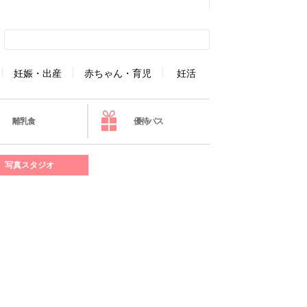
妊娠・出産
赤ちゃん・育児
妊活
離乳食
優待パス
写真スタジオ