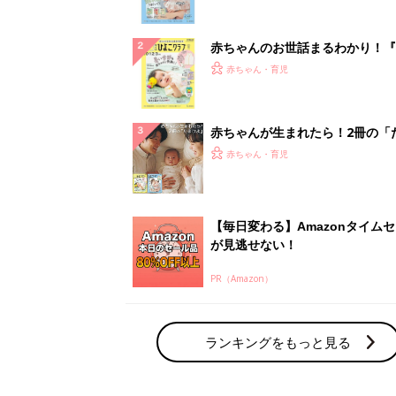
ぱい！
赤ちゃんのお世話まるわかり！『
てのひよこクラブ 夏号』〈巻頭
赤ちゃん・育児
集〉初めての授乳がうまくいく！
っぱい・ミルクの基本と夏のトラ
解決テク
赤ちゃんが生まれたら！2冊の「
ひよ」
赤ちゃん・育児
【毎日変わる】Amazonタイム
が見逃せない！
PR（Amazon）
ランキングをもっと見る