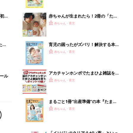
っぱい・ミルクの基本と夏のトラブル
解決テク
初め
赤ちゃんが生まれたら！2冊の「たま
大特
ひよ」
赤ちゃん・育児
 お
ブル
たま
育児の困ったがズバリ！解決する本
『ひよこクラブ 秋号』 4カ月～2才
赤ちゃん・育児
になるまで、育児に役立つ情報がいっ
ぱい！
アカチャンホンポでたまひよ雑誌を買
セール
うとポイント10倍【期間限定】
赤ちゃん・育児
まるごと1冊“出産準備”の本『たまご
クラブ 夏号』〈スペシャル大特集〉
赤ちゃん・育児
夫婦で予習する 出産の教科書
「イソジン®クリアうがい薬」といっ