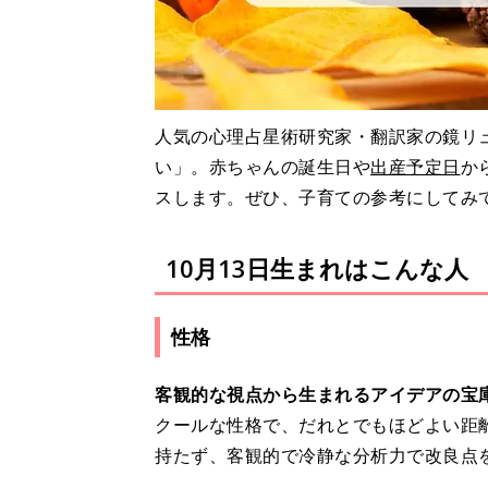
人気の心理占星術研究家・翻訳家の鏡リュ
い」。赤ちゃんの誕生日や
出産予定日
か
スします。ぜひ、子育ての参考にしてみ
10月13日生まれはこんな人
性格
客観的な視点から生まれるアイデアの宝
クールな性格で、だれとでもほどよい距
持たず、客観的で冷静な分析力で改良点