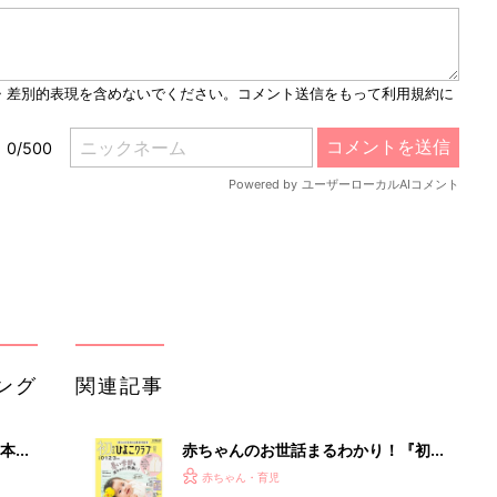
M
u
t
e
ング
関連記事
本
赤ちゃんのお世話まるわかり！『初め
2才
てのひよこクラブ 夏号』〈巻頭大特
赤ちゃん・育児
いっ
集〉初めての授乳がうまくいく！ お