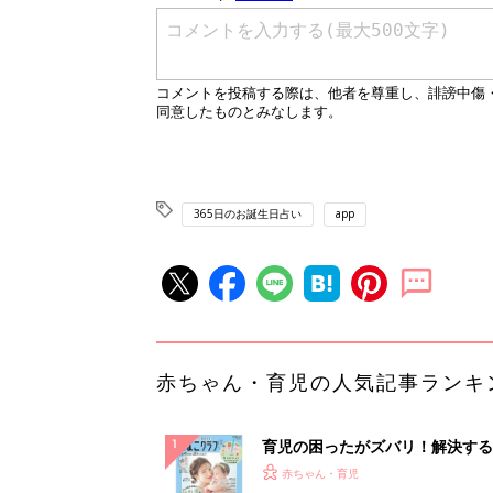
365日のお誕生日占い
app
赤ちゃん・育児の人気記事ランキ
育児の困ったがズバリ！解決する
『ひよこクラブ 夏号』 4カ月～
赤ちゃん・育児
になるまで、育児に役立つ情報が