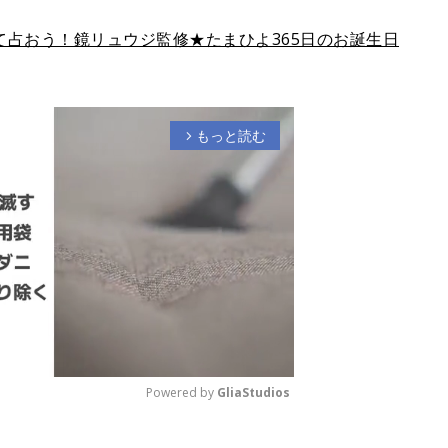
占おう！鏡リュウジ監修★たまひよ365日のお誕生日
もっと読む
arrow_forward_ios
Powered by 
GliaStudios