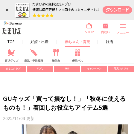
×
内祝い
SHOP
メニュー
TOP
妊娠・出産
赤ちゃん・育児
妊活
育児グッズ
病気・予防接種
離乳食
優待パス
ひよこクラブ
アプリ
SNS
キャンペーン
写真スタジオ
GUキッズ「買って損なし！」「秋冬に使える
ものも！」着回しお役立ちアイテム5選
2025/11/03
更新