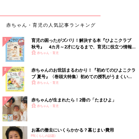
なんだとか。袖が長めなので秋口も違和感なく着られますよね！
全身ブラックで、かっこいいコーデに♪ それぞれ着回しにも使え
て便利ですね。
赤ちゃん・育児の人気記事ランキング
バックプリントが激かわ！エスターバニーのTシャ
ツ
育児の困ったがズバリ！解決する本『ひよこクラブ
秋号』 4カ月～2才になるまで、育児に役立つ情報が
いっぱい！
赤ちゃん・育児
赤ちゃんのお世話まるわかり！『初めてのひよこクラ
ブ 夏号』〈巻頭大特集〉初めての授乳がうまくい
く！ おっぱい・ミルクの基本と夏のトラブル 解決テ
赤ちゃん・育児
ク
赤ちゃんが生まれたら！2冊の「たまひよ」
赤ちゃん・育児
お墓の撤去にいくらかかる？墓じまい費用
PR(くらしの話題)