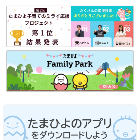
出典：Instagramアカウント「sara._.ema」
sara._.emaさんは「レースアップブーツ」を購入。
双子
ちゃんた
ちは、涼しくなったので秋服が着られることがうれしいんだそう
♪ 特にこちらのブーツがとってもお気に入りなんだとか。スカー
トと合わせたりパンツと合わせたりと、いろんな着こなしが楽し
めそうですね！
しまむら「ハローキティ、クロミも」
「1着でコーデが完結」元子ども服販売
員ライターが推す★サンリオコラボ5選
今回ご紹介するのは、発売されるたびに話題を
呼ぶ、しまむら×サンリオのコラボアイテム。
ハローキティやマイメロディなどを始めとした
人気キャラクターが登場します♪ 元子ども服販
売員ライターが、アイテムの魅力やおすすめコ
ーデもお伝えしていますので、ぜひチェックし
西松屋「快適性も安全性も◎」「438円
てくださいね！
で高コスパ」元子ども服販売員ライター
厳選★秋の保育園着4選
今回ご紹介するのは、西松屋でゲットできる