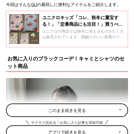
今回はそんな
GU
の着回しに便利なアイテムをご紹介します。
ユニクロキッズ「コレ、秋冬に重宝す
る！」「定番商品にも注目！」買うべき
アイテム4選
ユニクロの商品では秋冬に使えるものがたくさ
ん販売されています。肌触りのいい肌着やフリ
ースのジャケット、スウェットパンツなど、チ
ェックしてほしいものばかり♪ 今回はそんなユ
ニクロの買うべきアイテムをご紹介します。
お気に入りのブラックコーデ！キャミとシャツのセ
ット商品
このまま続きを見る
サクサク読める！お気に入り記事を登録可能
アプリで続きを見る