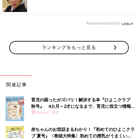
Recommended by
出典：Instagramアカウント「piyopiyobaby_mam」
ランキングをもっと見る
ぴよちゃんさんは、エスターバニーとのコラボTシャツを購入。
娘さんは最近、少しずつお洋服に興味がでてきたんだそう。バッ
クプリントがなんともキュート！エスターバニーにハマり中だそ
うで、着るたびにテンションも上がりますね♪
関連記事
シンプルなので着回しに大助かり！ドラゴンボール
DAIMAとのコラボTシャツ
育児の困ったがズバリ！解決する本『ひよこクラブ
秋号』 4カ月～2才になるまで、育児に役立つ情報が
いっぱい！
赤ちゃん・育児
赤ちゃんのお世話まるわかり！『初めてのひよこクラ
ブ 夏号』〈巻頭大特集〉初めての授乳がうまくい