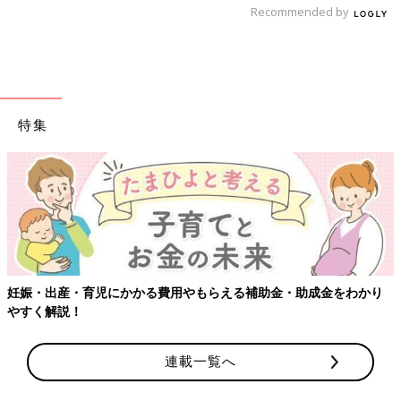
出典：Instagramアカウント「 ggrkw511」
Recommended by
ggrkw511さんは、ドラゴンボールDAIMAとのコラボTシャツを
購入。新しい自転車に乗った時のお写真だそうで、かっこいいで
すよね♪ シンプルなTシャツなので、アクティブに動く際も◎。
寒くなってきたらロンTを中に着ても良いですし、着回しにも大
助かりですね。
特集
ジャージっぽくて、おしゃれなデザイン！「トラッ
クパンツ」
妊娠・出産・育児にかかる費用やもらえる補助金・助成金をわかり
やすく解説！
連載一覧へ