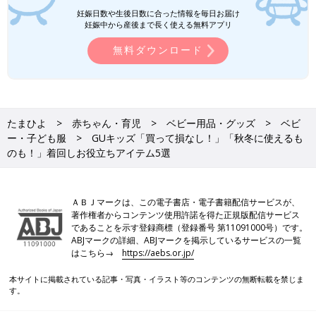
「秋の保育園着」です。キッズが動きやすいも
妊娠日数や生後日数に合った情報を毎日お届け
のや、快適に着られるものなど、おすすめのア
妊娠中から産後まで長く使える無料アプリ
イテムを集めました♪ 元子ども服販売員ライタ
ーが、おすすめコーデやアイテムの魅力もお伝
GUのアイテムはいろんなキャラクターとのコラボ商品が豊富
無料ダウンロード
えしていますので、ぜひチェックしてください
で、気に入ったら無くなる前にゲットするのがおすすめですよ。
ね！
お買い得価格になっている半袖Tシャツも、中にロンTを組み合
わせればまだまだ使えるのでチェックしておくのも◎。かわい
い！と思った商品は、どうぞお早めに♪
たまひよ
赤ちゃん・育児
ベビー用品・グッズ
ベビ
(文・水川ちさ)
ー・子ども服
GUキッズ「買って損なし！」「秋冬に使えるも
●記事内容でご紹介している投稿、リンク先は、削除される場合
のも！」着回しお役立ちアイテム5選
があります。あらかじめご了承ください。
●記事の内容は2025年10月の情報で、現在と異なる場合がありま
す。
ＡＢＪマークは、この電子書店・電子書籍配信サービスが、
●記事内の価格はすべて税込み、2025年10月時点のものです。
著作権者からコンテンツ使用許諾を得た正規版配信サービス
であることを示す登録商標（登録番号 第11091000号）です。
ABJマークの詳細、ABJマークを掲示しているサービスの一覧
はこちら→
https://aebs.or.jp/
本サイトに掲載されている記事・写真・イラスト等のコンテンツの無断転載を禁じま
す。