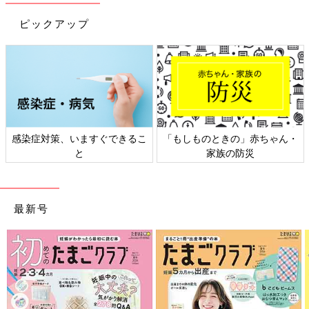
ピックアップ
感染症対策、いますぐできるこ
「もしものときの」赤ちゃん・
と
家族の防災
最新号
出典：Instagramアカウント「chikkun_okn」
ちっくんさんは、トラックパンツをイロチで購入。セットアップ
で着られるジャケットもあったんだとか。ブルーとナチュラルの
2色をゲットしたそうですが、どちらの色も使えそう！サイドに
あるラインもかっこいいですよね♪