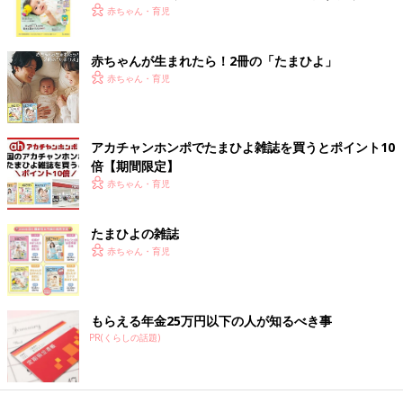
く！ おっぱい・ミルクの基本と夏のトラブル 解決テ
赤ちゃん・育児
ク
赤ちゃんが生まれたら！2冊の「たまひよ」
赤ちゃん・育児
アカチャンホンポでたまひよ雑誌を買うとポイント10
倍【期間限定】
赤ちゃん・育児
たまひよの雑誌
赤ちゃん・育児
もらえる年金25万円以下の人が知るべき事
PR(くらしの話題)