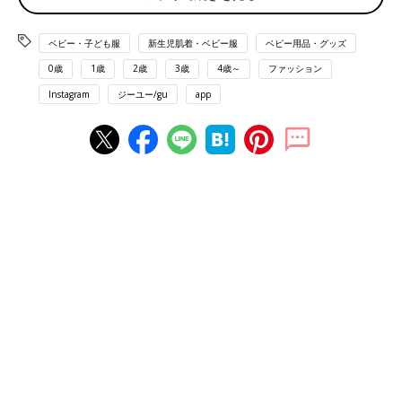
ベビー・子ども服
新生児肌着・ベビー服
ベビー用品・グッズ
0歳
1歳
2歳
3歳
4歳～
ファッション
Instagram
ジーユー/gu
app
出典：Instagramアカウント「ma2man2」
ma2ma2さんは、トップスを購入。キャミソールとシャツがセッ
トになっている商品で、こちらは娘さんのお気に入りのスタイル