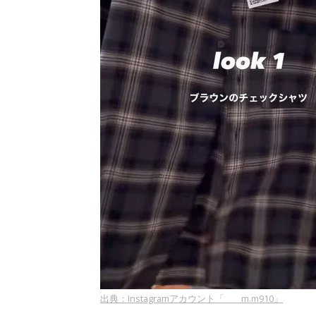
出典：Instagramアカウント「____m.m910」