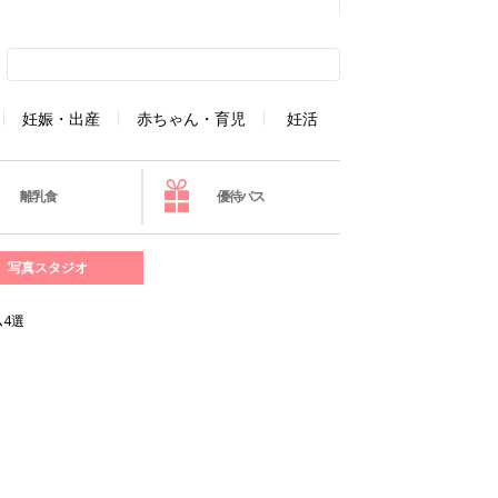
妊娠・出産
赤ちゃん・育児
妊活
離乳食
優待パス
写真スタジオ
4選