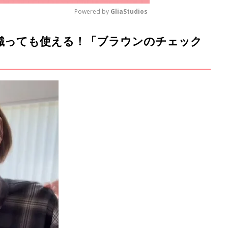
Powered by 
GliaStudios
織っても使える！「ブラウンのチェック
M
u
t
e