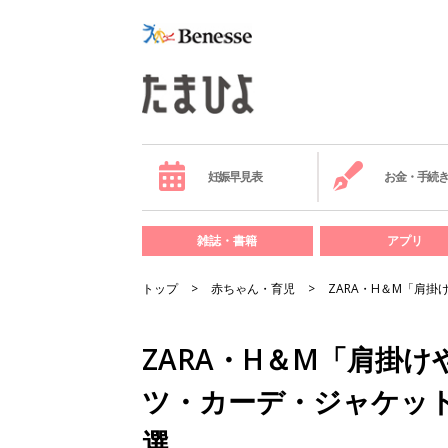
妊娠早見表
お金・手続
雑誌・書籍
アプリ
トップ
赤ちゃん・育児
ZARA・H＆М「肩
ZARA・H＆М「肩掛
ツ・カーデ・ジャケッ
選