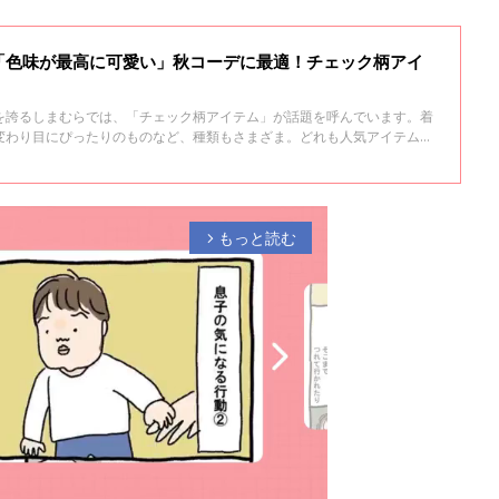
「色味が最高に可愛い」秋コーデに最適！チェック柄アイ
を誇るしまむらでは、「チェック柄アイテム」が話題を呼んでいます。着
変わり目にぴったりのものなど、種類もさまざま。どれも人気アイテムな
いね♪
もっと読む
arrow_forward_ios