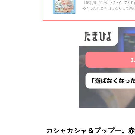
【離乳期／生後4・5・6・7カ
めくったり音を出したりして楽し
する＆離乳食をスタートしたば
ムーズに進められます！
カシャカシャ＆プップー。