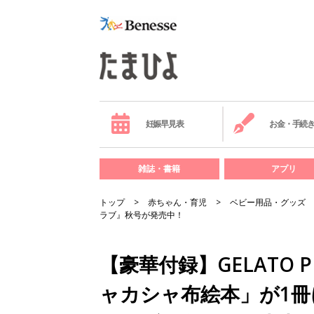
妊娠早見表
お金・手続
雑誌・書籍
アプリ
トップ
赤ちゃん・育児
ベビー用品・グッズ
ラブ』秋号が発売中！
【豪華付録】GELATO 
ャカシャ布絵本」が1冊