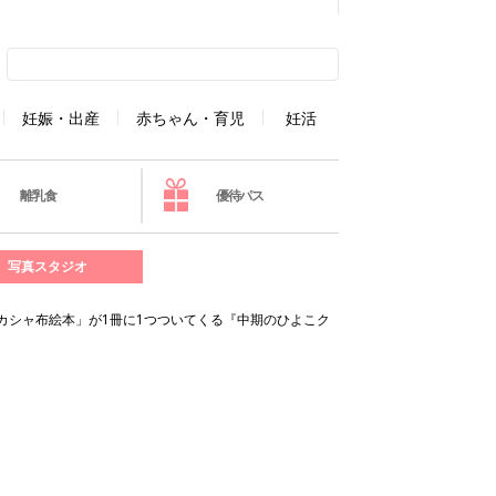
妊娠・出産
赤ちゃん・育児
妊活
離乳食
優待パス
写真スタジオ
カシャカシャ布絵本」が1冊に1つついてくる『中期のひよこク