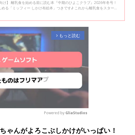
月向け】 離乳食を始める前に読む本『中期のひよこクラブ』2026年冬号！
める「ミッフィー しかけ布絵本」つきです♪ これから離乳食をスタート
かりのファミリーにお役立ちの情報が満載。 これ1冊あれば、離乳食がス
もっと読む
arrow_forward_ios
Powered by 
GliaStudios
赤ちゃんがよろこぶしかけがいっぱい！
M