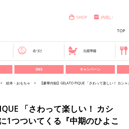
SHOP
内祝い
TOP
き
名づけ
出産準備
SNS
キャンペーン
絵本・おもちゃ
【豪華付録】GELATO PIQUE 「さわって楽しい！ 
PIQUE 「さわって楽しい！ カシ
に1つついてくる『中期のひよこ