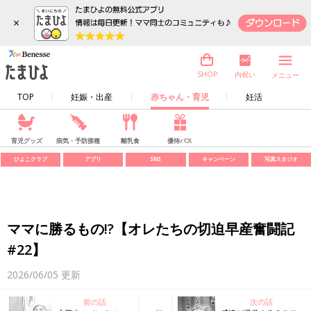
×
内祝い
SHOP
メニュー
TOP
妊娠・出産
赤ちゃん・育児
妊活
育児グッズ
病気・予防接種
離乳食
優待パス
ひよこクラブ
アプリ
SNS
キャンペーン
写真スタジオ
ママに勝るもの!?【オレたちの切迫早産奮闘記
#22】
2026/06/05
更新
前の話
次の話