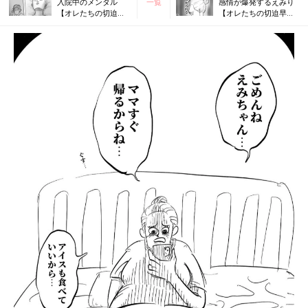
入院中のメンタル
一覧
感情が爆発するえみり
【オレたちの切迫早
【オレたちの切迫早産
産奮闘記 #21】
奮闘記 #23】