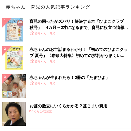
赤ちゃん・育児の人気記事ランキング
育児の困ったがズバリ！解決する本『ひよこクラブ
秋号』 4カ月～2才になるまで、育児に役立つ情報が
いっぱい！
赤ちゃん・育児
赤ちゃんのお世話まるわかり！『初めてのひよこクラ
ブ 夏号』〈巻頭大特集〉初めての授乳がうまくい
く！ おっぱい・ミルクの基本と夏のトラブル 解決テ
赤ちゃん・育児
ク
赤ちゃんが生まれたら！2冊の「たまひよ」
赤ちゃん・育児
お墓の撤去にいくらかかる？墓じまい費用
PR(くらしの話題)