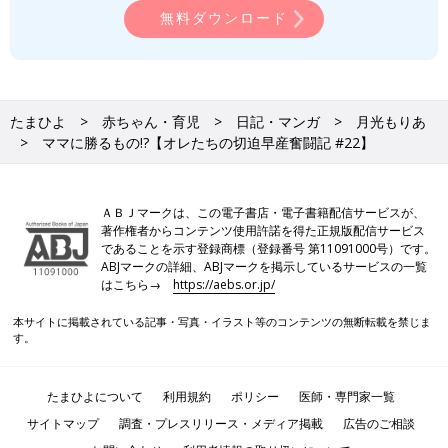
無料ダウンロード
たまひよ
赤ちゃん・育児
日記・マンガ
月光もりあ
ママに勝るもの!?【オレたちの切迫早産奮闘記 #22】
ＡＢＪマークは、この電子書店・電子書籍配信サービスが、
著作権者からコンテンツ使用許諾を得た正規版配信サービス
であることを示す登録商標（登録番号 第11091000号）です。
ABJマークの詳細、ABJマークを掲示しているサービスの一覧
はこちら→
https://aebs.or.jp/
本サイトに掲載されている記事・写真・イラスト等のコンテンツの無断転載を禁じま
す。
たまひよについて
利用規約
ポリシー
医師・専門家一覧
『俺の人生を変えた育児』をAmazonで見る
サイトマップ
調査・プレスリリース・メディア掲載
広告のご相談