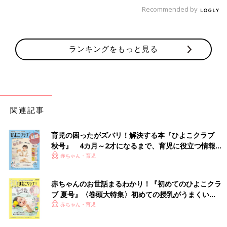
Recommended by
ランキングをもっと見る
関連記事
育児の困ったがズバリ！解決する本『ひよこクラブ
秋号』 4カ月～2才になるまで、育児に役立つ情報が
いっぱい！
赤ちゃん・育児
赤ちゃんのお世話まるわかり！『初めてのひよこクラ
ブ 夏号』〈巻頭大特集〉初めての授乳がうまくい
く！ おっぱい・ミルクの基本と夏のトラブル 解決テ
赤ちゃん・育児
ク