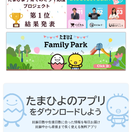
次回、ママとえみりが…
【月光もりあ】
普段は仕事の合間に育児漫画、家族漫画を描いてます♪
Instagram
（@orenoatamanonaka）でも日常漫画を掲載中。
Instagram（@orenoatamanonaka）
初の書籍「俺の人生を変えた育児」 販売中！
妊娠日数や生後日数に合った情報を毎日お届け
妊娠中から産後まで長く使える無料アプリ