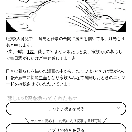
絶賛3人育児中！ 育児と仕事の合間に漫画を描いてる、月光もり
あと申します。
7歳、4歳、
1歳
、愛してやまない娘たちと妻、家族5人の暮らし
で毎日騒がしいけど幸せ感じてます♪
日々の暮らしを描いた漫画の中から、たまひよWebでは妻が2人
目を妊娠中に切迫
早産
となり家族みんなで奮闘したときのエピソ
ードを掲載させていただいています！
悲しい状況を救ってくれたもの
このまま続きを見る
通話中、ママの一言で、簡単に気持ちを切り替えることができた
えみり
サクサク読める！お気に入り記事を登録可能
ママは複雑な気持ちに…
アプリで続きを見る