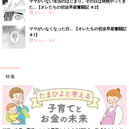
ママがいない生活のはじまり。その日は突然やってき
た…【オレたちの切迫早産奮闘記 ＃2】
赤ちゃん・育児
ママがいなくなった日… 【オレたちの切迫早産奮闘記
＃1】
赤ちゃん・育児
特集