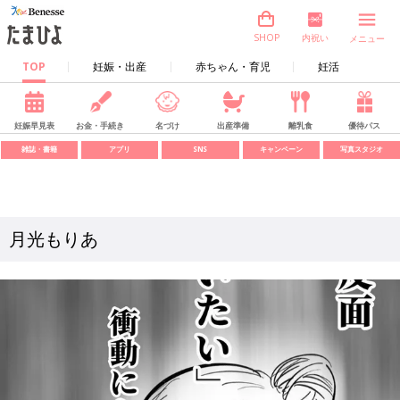
内祝い
SHOP
メニュー
TOP
妊娠・出産
赤ちゃん・育児
妊活
妊娠早見表
お金・手続き
名づけ
出産準備
離乳食
優待パス
雑誌・書籍
アプリ
SNS
キャンペーン
写真スタジオ
月光もりあ