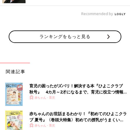
水マンドゥ肉＆野菜
Recommended by
子どもでも食べやすいミニサイズの水餃子。水餃子としてももち
ろん、焼いても揚げてもおいしいから飽きずに食べられます。鍋
に入れてもおいしいし、ラーメンに入れればワンタンメンのよう
ランキングをもっと見る
にも食べられます。
大容量で、食べたいときに食べたい分だけ取り出して調理できる
ので便利です。
米粉のスイスロール
関連記事
コストコのロングセラースイーツ。米粉でできたスポンジ生地に
クリームがたっぷり巻き込まれていて、シンプルながらやさしい
育児の困ったがズバリ！解決する本『ひよこクラブ
味わいがたまらないロールケーキです。そのまま食べるのはもち
秋号』 4カ月～2才になるまで、育児に役立つ情報が
ろんフルーツやジャムなどを添えても。
いっぱい！
赤ちゃん・育児
おすすめのアレンジは、子どもの誕生日ケーキアレンジ！ 米粉
のスイスロールにホイップとフルーツをてんこ盛りにトッピング
赤ちゃんのお世話まるわかり！『初めてのひよこクラ
して棒付きのキャラクターチョコなどを挿して、ろうそくを飾れ
ブ 夏号』〈巻頭大特集〉初めての授乳がうまくい
ば豪華な誕生日ケーキの完成。ケーキ屋さんでケーキを買うより
く！ おっぱい・ミルクの基本と夏のトラブル 解決テ
赤ちゃん・育児
グッと費用を抑えられて、かわいく楽しくおいしく盛り上がりま