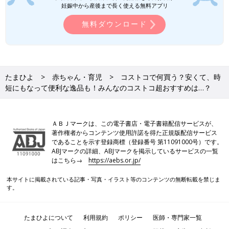
妊娠中から産後まで長く使える無料アプリ
無料ダウンロード
たまひよ
赤ちゃん・育児
コストコで何買う？安くて、時
PROFILE）
短にもなって便利な逸品も！みんなのコストコ超おすすめは…？
コストコ歴15年以上のマニアで3児のママ。週1回お店に通い新
商品のチェックも欠かさない。購入した商品の感想やアレンジ活
用術を紹介するブログや
Instagram
が人気。テレビ出演・雑誌掲
ＡＢＪマークは、この電子書店・電子書籍配信サービスが、
載等多数。商品の魅力や、大容量でも賢く保存・アレンジ調理
著作権者からコンテンツ使用許諾を得た正規版配信サービス
であることを示す登録商標（登録番号 第11091000号）です。
で、飽きずに使い切るコツなどを詳しく紹介していきます！
ABJマークの詳細、ABJマークを掲示しているサービスの一覧
コストコでGETした商品の感想・活用術を詳しく紹介するブロ
はこちら→
https://aebs.or.jp/
グ| コストコ・ゲッツ！
本サイトに掲載されている記事・写真・イラスト等のコンテンツの無断転載を禁じま
す。
※文中のコメントは「たまひよ」アプリユーザーから集めた体験
談を再編集したものです。
※記事の内容は2026年2月の情報であり、現在と異なる場合があ
たまひよについて
利用規約
ポリシー
医師・専門家一覧
ります。