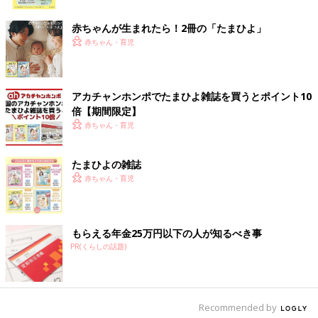
ク
す。
赤ちゃんが生まれたら！2冊の「たまひよ」
ネスレ ミロ
赤ちゃん・育児
子どもから大人までみんな大好きなミロ。どこにでも売っていま
すが、コストコは安いです。大容量パックなので家族みんなで飲
アカチャンホンポでたまひよ雑誌を買うとポイント10
めます。不定期で値下げになる期間もあるので、そのときを狙っ
倍【期間限定】
て買えば、とてもおトクに入手することができますよ。
赤ちゃん・育児
豚ひき肉
たまひよの雑誌
赤ちゃん・育児
コストコのひき肉はイチオシ！100g当りの価格が安いうえに赤
身率が高いから、「焼いていて脂ばかり出てきて食べる分が少な
い」ということもないので、スーパーで買うより断然おトクで
す。
もらえる年金25万円以下の人が知るべき事
2～3kgのパックだから冷凍必須で、我が家ではパックの半量は
PR(くらしの話題)
ハンバーグや焼売などを作る用に分けて冷凍保存。もう半量は購
入後、すぐにフライパンで一気に炒めて、甘辛く味付けした肉そ
ぼろを大量に作りおきしています。白いごはんにかけたり、炒り
卵と一緒にかかければ二色そぼろ丼に。おにぎりに混ぜたり、玉
Recommended by