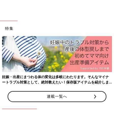
子焼きに混ぜ込んでも子どもが喜びます。
炒めたまねぎ
時短調理が可能な、あると便利な炒めたまねぎ。カレー、コロッ
特集
ケ、ハンバーグなどに混ぜて使えば旨みもアップ！ 飴色の玉ね
ぎを自分で作ろうとするととても手間がかかるし、時間もかかり
ますが、これなら混ぜるだけ。
イチオシは、コストコの豚挽き肉に混ぜてシュウマイを作るこ
と。とっても簡単で子どもも喜ぶおかずができちゃいます！
シードレスグレープ
コストコのシードレスグレープはとっても食べやすくておいしい
妊娠・出産にまつわる体の変化は多岐にわたります。そんなマイナ
のでおすすめ。レッドとグリーン、たまにブラックが出ますが、
ートラブル対策として、絶対教えたい！保存版アイテムを紹介しま
我が家では爽やかな甘さがおいしいグリーンが人気。
す。
皮ごとサクサク食べられ種もないので、子どものおやつにもぴっ
たり。子どもがまだ小さいときは、のどに詰まらないよう半分に
連載一覧へ
カットして、一緒におやつに食べていました。
（※ぶどうはのどに詰まらないよう、お子さんの年齢に合わせ
て、半分や1/4にカットしてください）