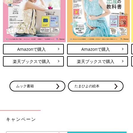
き、ピザにトッピング、卵とじ、チャプチェ、などなどアレンジ
は無限！小分け冷凍をしておくと便利です。
オイコス
オイコスはコストコ以外では買えません。スーパーの価格と比べ
ると圧倒的に安い。12個入りのケース買いしかできませんが、家
族みんなで食べればあっという間になくなります。脂肪分ゼロな
Amazonで購入
Amazonで購入
のに濃厚でたんぱく質も摂れるから、朝食やおやつにもぴった
楽天ブックスで購入
楽天ブックスで購入
り。
さらに空き容器を使って、いろいろ遊べます。我が家でも、工作
に使ったり、おままごと、スポーツスタッキング風に遊んだり、
子どもたちがいろいろ自分で考えてよく遊んでいました。
ムック書籍
たまひよの絵本
※参考
コストコで買えるオイコスヨーグルトとは？値段や賞味期限につ
いても解説
キャンペーン
文房具（おりがみ、ノート10冊セット、らくがき帳な
ど）