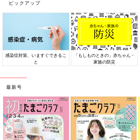
ピックアップ
太麺焼きそば
食べ盛りの子どもたちにもぴったりの、ボリューム満点の太麺焼
きそば。一般的な焼きそば麺よりも太めで1袋の内容量も多いの
で、食べ応えがあり、もちもちでおなかいっぱいになります。
週末のお昼ごはんにもぴったり。手ごろな価格なのもうれしい！
韓国味付け海苔フレーク
感染症対策、いますぐできるこ
「もしものときの」赤ちゃん・
と
家族の防災
ごはん、おにぎり、サラダ、麺…何にかけてもおいしい韓国海苔
フレーク。
我が家の子どもたちも大好きで、これさえあれば、おかずが少な
最新号
くてもバクバクごはんを食べちゃうくらいです。
プルコギ
コストコの超定番商品。コストコのお肉といえばまずはコレ！甘
めのたれがしっかりついた牛肉は、フライパンで炒めるだけの簡
単調理ですぐおいしい。
ごはんのおかずに、うどんと炒めて肉うどんに、肉じゃが、春巻