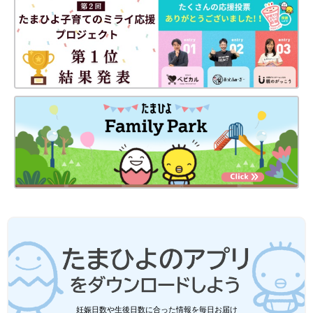
コストコは学校で使うような文房具もとても安い！どれも大容量
ですが、あっという間に使ってしまいます。特に子どもは、早め
に言ってくれればいいのに、明日も使うノートを「ノート使い終
わった！」と、突然言い出すこともしばしば…。だから、コスト
コの文房具を買い置きしておくと安心です。
無印良品の化粧品、「これでこの価格は
すごい！」「本当におすすめ」プロも太
鼓判の６選
雑誌やSNSで話題の無印良品のスキンケアシリ
ーズ。「たまひよ」アプリユーザーにリピ買い
している無印のスキンケア商品をアンケートす
るとともに、ヘア・メイクアップアーティスト
の榊美奈子さんに愛用&注目している商品など
筆者も年に数回コストコへ行きますが、なかなか網羅はできない
について、教えてもらいました。
ですよね。「なるほど！」というアイテムもあって、ぜひ参考に
してほしいと思いました。
（取材・文／橋本真理子、たまひよONLINE編集部）
コストコマニア 舞さん
妊娠日数や生後日数に合った情報を毎日お届け