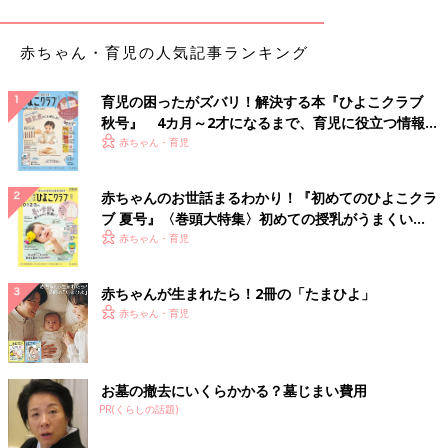
おすすめです！」（ちよよ）
赤ちゃん・育児の人気記事ランキング
「“オイコスヨーグルト”。手軽にたんぱく質摂取」（まちゃ）
「“RICOのおしりふき”！それと“マカロン”がコスパがよくておい
育児の困ったがズバリ！解決する本『ひよこクラブ
しい！おすそわけもしやすい」（いろまま）
秋号』 4カ月～2才になるまで、育児に役立つ情報が
いっぱい！
赤ちゃん・育児
「“ワイドハイター”のめちゃデカいやつ。ちょこっとおやつに“ア
ルフォート”のめちゃデカい袋も買います」（山盛りご飯）
赤ちゃんのお世話まるわかり！『初めてのひよこクラ
ブ 夏号』〈巻頭大特集〉初めての授乳がうまくい
「“キッチンペーパー”。大きくて分厚くて、日ごろからよく使う
く！ おっぱい・ミルクの基本と夏のトラブル 解決テ
赤ちゃん・育児
のでとても役に立ちます」（MARIA）
ク
赤ちゃんが生まれたら！2冊の「たまひよ」
すぐに食べられるものも調理の時短に役立つコスパ
赤ちゃん・育児
最強アイテムも！
みなさんのおすすめは食品が多いようですね。週に1回はコスト
お墓の撤去にいくらかかる？墓じまい費用
コチェックをするという、コストコマニア舞さんのおすすめは何
PR(くらしの話題)
でしょうか。子育て家庭に特におすすめな「神アイテム」とその
活用術について伺いました。