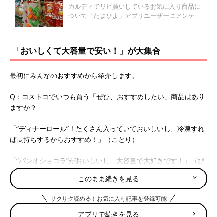
ニアのヤミーさんおすすめアイテム
カルディでリピ買いしているお気に入り商品に
ついて「たまひよ」アプリユーザーにアンケー
ト。カルディの時短に役立つおすすめ商品につ
いて、カルディマニアであり、料理研究家のヤ
ミーさんに教えてもらいました。
「おいしくて大容量で安い！」が大集合
最初にみんなのおすすめから紹介します。
Q：コストコでいつも買う「ぜひ、おすすめしたい」商品はあり
ますか？
「“ディナーロール”！たくさん入っていておいしいし、冷凍すれ
ば長持ちするからおすすめ！」（ことり）
「“パンオショコラ”がおいしいし、大容量で大好きです！」（ぴ
よぴよこ）
このまま続きを見る
「“ロティサリーチキン”！丸鶏なのにお手ごろ価格！“おしりふ
サクサク読める！お気に入り記事を登録可能
き”も厚手で使いやすいので、必ず買ってます！」（コタツから
アプリで続きを見る
出れないママ）