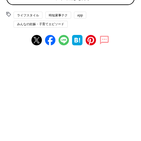
「“豚ひき肉”。80％赤身が入っているのに、他のスーパーと比べ
ライフスタイル
時短家事テク
app
てもとても安い！私が購入したときは、100gあたり88円くらい
みんなの妊娠・子育てエピソード
でした。うちの子どもたちは合い挽き肉より豚ひき肉が好きなの
で、ハンバーグなども全部豚ひき肉です」（あいのめ）
「ごはんがあればできる“ビビンバの素”。小腹がすいたときに食
べられるバームクーヘン“おとなのばうむ”」（なちゅ）
「“冷凍しじみ”！味噌汁にすぐ使えて便利」（ぶち）
「“ハイローラー”。コストコといったらコレ！という商品です
が、そのまま食べてもよし、焼いてもよし、また冷凍もできるの
で朝食やおやつによく食べます」（ゆう）
「“韓国海苔”。オリーブオイルとエゴマ油の2種類のフレーバー
があり、家族みんなが大好きな海苔です」（かりりん）
「“大袋に入ったナッツ”。とくにカシューナッツは腹持ちもよく
て重宝してます。“カルビーかいつかの焼きいも”もおいしいので