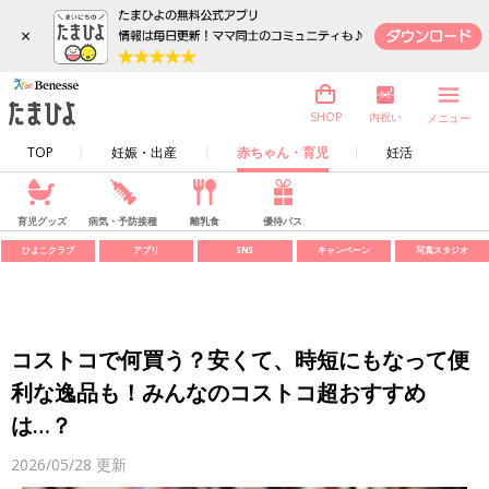
×
内祝い
SHOP
メニュー
TOP
妊娠・出産
赤ちゃん・育児
妊活
育児グッズ
病気・予防接種
離乳食
優待パス
ひよこクラブ
アプリ
SNS
キャンペーン
写真スタジオ
コストコで何買う？安くて、時短にもなって便
利な逸品も！みんなのコストコ超おすすめ
は…？
2026/05/28
更新