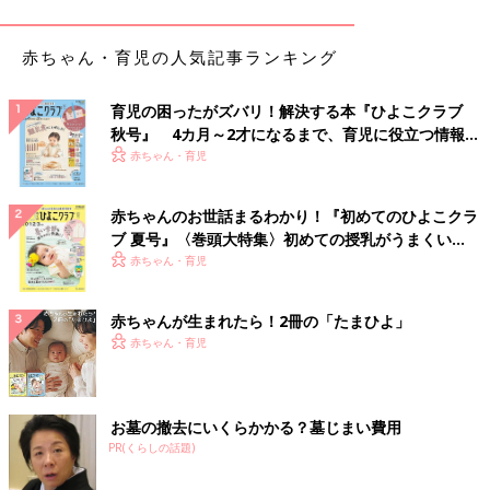
おすすめです！」（ちよよ）
赤ちゃん・育児の人気記事ランキング
「“オイコスヨーグルト”。手軽にたんぱく質摂取」（まちゃ）
「“RICOのおしりふき”！それと“マカロン”がコスパがよくておい
育児の困ったがズバリ！解決する本『ひよこクラブ
しい！おすそわけもしやすい」（いろまま）
秋号』 4カ月～2才になるまで、育児に役立つ情報が
いっぱい！
赤ちゃん・育児
「“ワイドハイター”のめちゃデカいやつ。ちょこっとおやつに“ア
ルフォート”のめちゃデカい袋も買います」（山盛りご飯）
赤ちゃんのお世話まるわかり！『初めてのひよこクラ
ブ 夏号』〈巻頭大特集〉初めての授乳がうまくい
「“キッチンペーパー”。大きくて分厚くて、日ごろからよく使う
く！ おっぱい・ミルクの基本と夏のトラブル 解決テ
赤ちゃん・育児
のでとても役に立ちます」（MARIA）
ク
赤ちゃんが生まれたら！2冊の「たまひよ」
すぐに食べられるものも調理の時短に役立つコスパ
赤ちゃん・育児
最強アイテムも！
みなさんのおすすめは食品が多いようですね。週に1回はコスト
お墓の撤去にいくらかかる？墓じまい費用
コチェックをするという、コストコマニア舞さんのおすすめは何
PR(くらしの話題)
でしょうか。子育て家庭に特におすすめな「神アイテム」とその
活用術について伺いました。