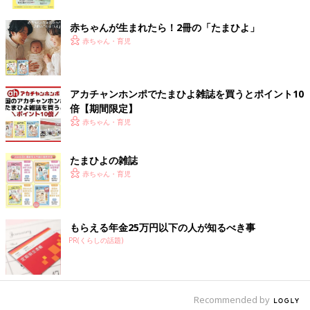
ク
す。
赤ちゃんが生まれたら！2冊の「たまひよ」
ネスレ ミロ
赤ちゃん・育児
子どもから大人までみんな大好きなミロ。どこにでも売っていま
すが、コストコは安いです。大容量パックなので家族みんなで飲
アカチャンホンポでたまひよ雑誌を買うとポイント10
めます。不定期で値下げになる期間もあるので、そのときを狙っ
倍【期間限定】
て買えば、とてもおトクに入手することができますよ。
赤ちゃん・育児
豚ひき肉
たまひよの雑誌
赤ちゃん・育児
コストコのひき肉はイチオシ！100g当りの価格が安いうえに赤
身率が高いから、「焼いていて脂ばかり出てきて食べる分が少な
い」ということもないので、スーパーで買うより断然おトクで
す。
もらえる年金25万円以下の人が知るべき事
2～3kgのパックだから冷凍必須で、我が家ではパックの半量は
PR(くらしの話題)
ハンバーグや焼売などを作る用に分けて冷凍保存。もう半量は購
入後、すぐにフライパンで一気に炒めて、甘辛く味付けした肉そ
ぼろを大量に作りおきしています。白いごはんにかけたり、炒り
卵と一緒にかかければ二色そぼろ丼に。おにぎりに混ぜたり、玉
Recommended by