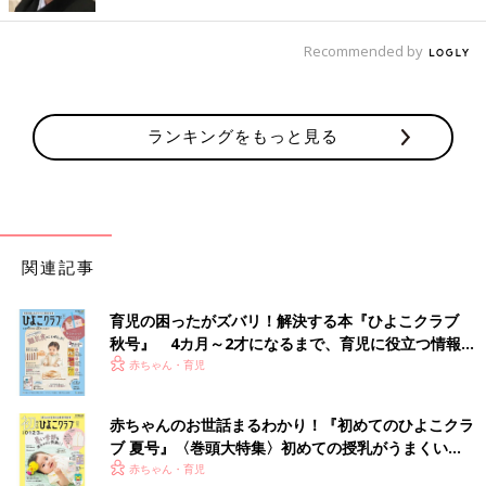
水マンドゥ肉＆野菜
Recommended by
子どもでも食べやすいミニサイズの水餃子。水餃子としてももち
ろん、焼いても揚げてもおいしいから飽きずに食べられます。鍋
に入れてもおいしいし、ラーメンに入れればワンタンメンのよう
ランキングをもっと見る
にも食べられます。
大容量で、食べたいときに食べたい分だけ取り出して調理できる
ので便利です。
米粉のスイスロール
関連記事
コストコのロングセラースイーツ。米粉でできたスポンジ生地に
クリームがたっぷり巻き込まれていて、シンプルながらやさしい
育児の困ったがズバリ！解決する本『ひよこクラブ
味わいがたまらないロールケーキです。そのまま食べるのはもち
秋号』 4カ月～2才になるまで、育児に役立つ情報が
ろんフルーツやジャムなどを添えても。
いっぱい！
赤ちゃん・育児
おすすめのアレンジは、子どもの誕生日ケーキアレンジ！ 米粉
のスイスロールにホイップとフルーツをてんこ盛りにトッピング
赤ちゃんのお世話まるわかり！『初めてのひよこクラ
して棒付きのキャラクターチョコなどを挿して、ろうそくを飾れ
ブ 夏号』〈巻頭大特集〉初めての授乳がうまくい
ば豪華な誕生日ケーキの完成。ケーキ屋さんでケーキを買うより
く！ おっぱい・ミルクの基本と夏のトラブル 解決テ
赤ちゃん・育児
グッと費用を抑えられて、かわいく楽しくおいしく盛り上がりま