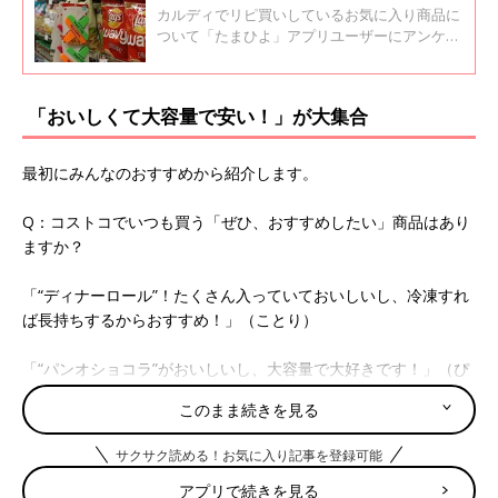
ニアのヤミーさんおすすめアイテム
カルディでリピ買いしているお気に入り商品に
ついて「たまひよ」アプリユーザーにアンケー
ト。カルディの時短に役立つおすすめ商品につ
いて、カルディマニアであり、料理研究家のヤ
ミーさんに教えてもらいました。
「おいしくて大容量で安い！」が大集合
最初にみんなのおすすめから紹介します。
Q：コストコでいつも買う「ぜひ、おすすめしたい」商品はあり
ますか？
「“ディナーロール”！たくさん入っていておいしいし、冷凍すれ
ば長持ちするからおすすめ！」（ことり）
「“パンオショコラ”がおいしいし、大容量で大好きです！」（ぴ
よぴよこ）
このまま続きを見る
「“ロティサリーチキン”！丸鶏なのにお手ごろ価格！“おしりふ
サクサク読める！お気に入り記事を登録可能
き”も厚手で使いやすいので、必ず買ってます！」（コタツから
アプリで続きを見る
出れないママ）