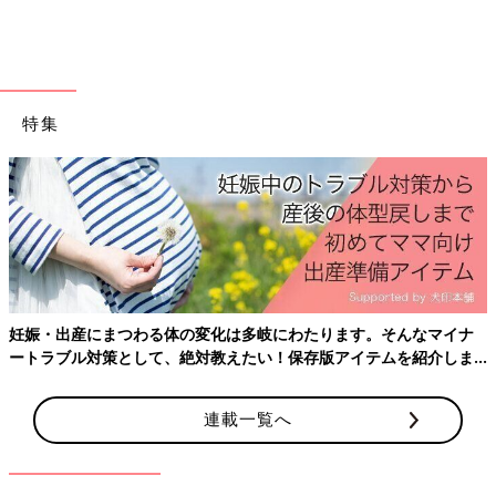
子焼きに混ぜ込んでも子どもが喜びます。
炒めたまねぎ
時短調理が可能な、あると便利な炒めたまねぎ。カレー、コロッ
特集
ケ、ハンバーグなどに混ぜて使えば旨みもアップ！ 飴色の玉ね
ぎを自分で作ろうとするととても手間がかかるし、時間もかかり
ますが、これなら混ぜるだけ。
イチオシは、コストコの豚挽き肉に混ぜてシュウマイを作るこ
と。とっても簡単で子どもも喜ぶおかずができちゃいます！
シードレスグレープ
コストコのシードレスグレープはとっても食べやすくておいしい
妊娠・出産にまつわる体の変化は多岐にわたります。そんなマイナ
のでおすすめ。レッドとグリーン、たまにブラックが出ますが、
ートラブル対策として、絶対教えたい！保存版アイテムを紹介しま
我が家では爽やかな甘さがおいしいグリーンが人気。
す。
皮ごとサクサク食べられ種もないので、子どものおやつにもぴっ
たり。子どもがまだ小さいときは、のどに詰まらないよう半分に
連載一覧へ
カットして、一緒におやつに食べていました。
（※ぶどうはのどに詰まらないよう、お子さんの年齢に合わせ
て、半分や1/4にカットしてください）