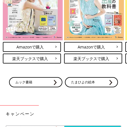
き、ピザにトッピング、卵とじ、チャプチェ、などなどアレンジ
は無限！小分け冷凍をしておくと便利です。
オイコス
オイコスはコストコ以外では買えません。スーパーの価格と比べ
ると圧倒的に安い。12個入りのケース買いしかできませんが、家
族みんなで食べればあっという間になくなります。脂肪分ゼロな
Amazonで購入
Amazonで購入
のに濃厚でたんぱく質も摂れるから、朝食やおやつにもぴった
楽天ブックスで購入
楽天ブックスで購入
り。
さらに空き容器を使って、いろいろ遊べます。我が家でも、工作
に使ったり、おままごと、スポーツスタッキング風に遊んだり、
子どもたちがいろいろ自分で考えてよく遊んでいました。
ムック書籍
たまひよの絵本
※参考
コストコで買えるオイコスヨーグルトとは？値段や賞味期限につ
いても解説
キャンペーン
文房具（おりがみ、ノート10冊セット、らくがき帳な
ど）