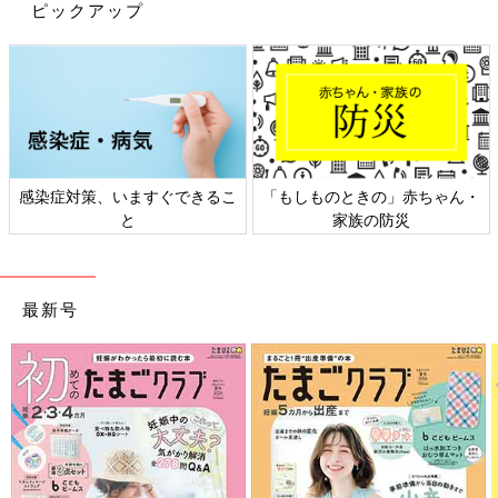
ピックアップ
太麺焼きそば
食べ盛りの子どもたちにもぴったりの、ボリューム満点の太麺焼
きそば。一般的な焼きそば麺よりも太めで1袋の内容量も多いの
で、食べ応えがあり、もちもちでおなかいっぱいになります。
週末のお昼ごはんにもぴったり。手ごろな価格なのもうれしい！
韓国味付け海苔フレーク
感染症対策、いますぐできるこ
「もしものときの」赤ちゃん・
と
家族の防災
ごはん、おにぎり、サラダ、麺…何にかけてもおいしい韓国海苔
フレーク。
我が家の子どもたちも大好きで、これさえあれば、おかずが少な
最新号
くてもバクバクごはんを食べちゃうくらいです。
プルコギ
コストコの超定番商品。コストコのお肉といえばまずはコレ！甘
めのたれがしっかりついた牛肉は、フライパンで炒めるだけの簡
単調理ですぐおいしい。
ごはんのおかずに、うどんと炒めて肉うどんに、肉じゃが、春巻