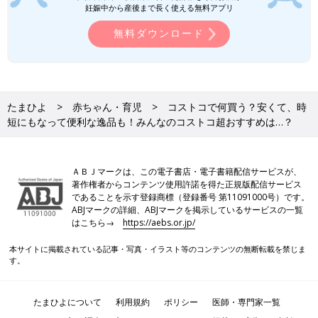
妊娠中から産後まで長く使える無料アプリ
無料ダウンロード
たまひよ
赤ちゃん・育児
コストコで何買う？安くて、時
PROFILE）
短にもなって便利な逸品も！みんなのコストコ超おすすめは…？
コストコ歴15年以上のマニアで3児のママ。週1回お店に通い新
商品のチェックも欠かさない。購入した商品の感想やアレンジ活
用術を紹介するブログや
Instagram
が人気。テレビ出演・雑誌掲
ＡＢＪマークは、この電子書店・電子書籍配信サービスが、
載等多数。商品の魅力や、大容量でも賢く保存・アレンジ調理
著作権者からコンテンツ使用許諾を得た正規版配信サービス
であることを示す登録商標（登録番号 第11091000号）です。
で、飽きずに使い切るコツなどを詳しく紹介していきます！
ABJマークの詳細、ABJマークを掲示しているサービスの一覧
コストコでGETした商品の感想・活用術を詳しく紹介するブロ
はこちら→
https://aebs.or.jp/
グ| コストコ・ゲッツ！
本サイトに掲載されている記事・写真・イラスト等のコンテンツの無断転載を禁じま
す。
※文中のコメントは「たまひよ」アプリユーザーから集めた体験
談を再編集したものです。
※記事の内容は2026年2月の情報であり、現在と異なる場合があ
たまひよについて
利用規約
ポリシー
医師・専門家一覧
ります。