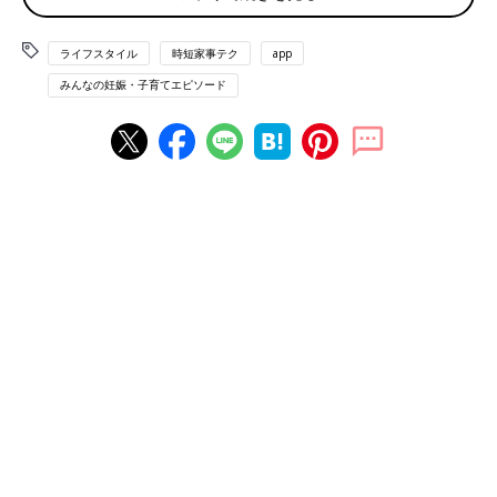
「“豚ひき肉”。80％赤身が入っているのに、他のスーパーと比べ
ライフスタイル
時短家事テク
app
てもとても安い！私が購入したときは、100gあたり88円くらい
みんなの妊娠・子育てエピソード
でした。うちの子どもたちは合い挽き肉より豚ひき肉が好きなの
で、ハンバーグなども全部豚ひき肉です」（あいのめ）
「ごはんがあればできる“ビビンバの素”。小腹がすいたときに食
べられるバームクーヘン“おとなのばうむ”」（なちゅ）
「“冷凍しじみ”！味噌汁にすぐ使えて便利」（ぶち）
「“ハイローラー”。コストコといったらコレ！という商品です
が、そのまま食べてもよし、焼いてもよし、また冷凍もできるの
で朝食やおやつによく食べます」（ゆう）
「“韓国海苔”。オリーブオイルとエゴマ油の2種類のフレーバー
があり、家族みんなが大好きな海苔です」（かりりん）
「“大袋に入ったナッツ”。とくにカシューナッツは腹持ちもよく
て重宝してます。“カルビーかいつかの焼きいも”もおいしいので