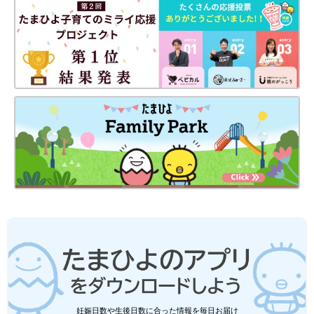
コストコは学校で使うような文房具もとても安い！どれも大容量
ですが、あっという間に使ってしまいます。特に子どもは、早め
に言ってくれればいいのに、明日も使うノートを「ノート使い終
わった！」と、突然言い出すこともしばしば…。だから、コスト
コの文房具を買い置きしておくと安心です。
無印良品の化粧品、「これでこの価格は
すごい！」「本当におすすめ」プロも太
鼓判の６選
雑誌やSNSで話題の無印良品のスキンケアシリ
ーズ。「たまひよ」アプリユーザーにリピ買い
している無印のスキンケア商品をアンケートす
るとともに、ヘア・メイクアップアーティスト
の榊美奈子さんに愛用&注目している商品など
筆者も年に数回コストコへ行きますが、なかなか網羅はできない
について、教えてもらいました。
ですよね。「なるほど！」というアイテムもあって、ぜひ参考に
してほしいと思いました。
（取材・文／橋本真理子、たまひよONLINE編集部）
コストコマニア 舞さん
妊娠日数や生後日数に合った情報を毎日お届け