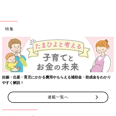
とをママ・パパたちに伝えています。子どもが
幸せになるためには、ときには子育てへの考え
方を見直すことも必要です。子どもの習い事
入学金や授業料などと違い、ちょっとずつ出ていく習い事や塾
や、子どもの将来の夢などの考え方について、
代、お小遣い、交通費、教材費、制服・カバン代、積立金など
成田先生に話を聞きました。全4回インタビュ
は、子どもが小さいうちは読みづらいもの。学費とは別に準備で
ーの3回目です。
特集
きるといいですね。
（取材・文／橋本真理子、たまひよONLINE編集部）
曽田照子さん
妊娠・出産・育児にかかる費用やもらえる補助金・助成金をわかり
やすく解説！
PROFILE）
連載一覧へ
ライター・エディター、ファイナンシャルプランナー。3人の娘
の母。自身のライフプランに役立てるためにファイナンシャルプ
ランナー資格を取得。子どもの金銭教育、教育資金、奨学金など
にくわしい。著書に『決定版 ママ、言わないで！子どもが自信