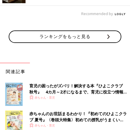
『お小遣い』ではないでしょうか。
Recommended by
まず習い事については、子どもが小さいうちは『あれもこれも』
と習わせてあげたくなりますが、費用感を把握しておくことが大
切です。
一般的には、習い事にかける費用は家計の5〜10％以内が目安で
ランキングをもっと見る
す。始めるときに『いつまで続けるか』『何を目標にするか』を
決めておくと、気づかないうちに習わせすぎて支出が膨らむのを
防げるはずです。
お小遣いについては、金銭教育の一環であり『教育費の一部』だ
関連記事
と考えてもいいのではないでしょうか。家庭ごとに考え方があり
ますが、シンプルな基準にすると管理しやすくなります。
育児の困ったがズバリ！解決する本『ひよこクラブ
私自身は、小学生は『学年×100円』、中学生は『学年×1000円』
秋号』 4カ月～2才になるまで、育児に役立つ情報が
いっぱい！
（どちらも月額）を目安にする方法をおすすめしています。お手
赤ちゃん・育児
伝いと連動させる方法では、計算が複雑になって親子ともに負担
になることもあるからです。お小遣い帳は、簡単でいいので、で
赤ちゃんのお世話まるわかり！『初めてのひよこクラ
きるだけつけましょう。収支の計算を合わせるのが目的ではな
ブ 夏号』〈巻頭大特集〉初めての授乳がうまくい
く、記録と振り返りを通して、金銭管理の基本を身につけること
く！ おっぱい・ミルクの基本と夏のトラブル 解決テ
赤ちゃん・育児
が目的です。