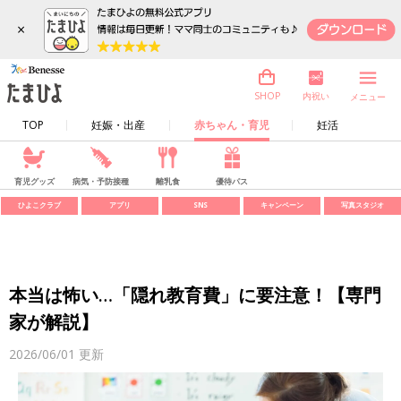
×
内祝い
SHOP
メニュー
TOP
妊娠・出産
赤ちゃん・育児
妊活
育児グッズ
病気・予防接種
離乳食
優待パス
ひよこクラブ
アプリ
SNS
キャンペーン
写真スタジオ
本当は怖い…「隠れ教育費」に要注意！【専門
家が解説】
2026/06/01
更新