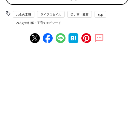
「小学校以降の金額が気になる。入学費用や習い事もいくつやら
お金の常識
ライフスタイル
習い事・教育
app
せるか、金額を見て考えるつもり…」（ゆき）
みんなの妊娠・子育てエピソード
「お小遣いはどれくらいだといいのか。自分が子どものころとは
物価も違うと思うので…。とくに中学以降の金額が気になりま
す」（むぎ）
「中学生以降の部活動の費用や、高校以降の学費が気になりま
す！」（うさぎのグーグー）
「高校以降の学費。自分も留学をしたので留学をさせたいが、今
後も円安が進むと現実的ではないのかと心配」（ずんこ）
塵も積もれば山となるので「隠れ教育費」に注意
習い事やお小遣い、そしてまだわが子が小さい家庭では想像がつ
きにくい高校生以降にかかるお金問題など、気になる話題は幅広
いですね。そこで、ファイナンシャルプランナーの曽田照子さん
に、学費以外の、習い事や塾代、活動費、お小遣いなどへの考え