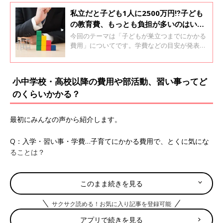
私立だと子ども1人に2500万円⁉子ども
の教育費、もっとも負担が多いのはい
つ？貯め時と貯め方をFPが解説
今回のテーマは「子どもが巣立つまでにかかる
費用」についてです。学費などの目安が発表さ
れていますが、公立・私立で差もありますし、
大学は学部によって差が大きいのも現実。そこ
で、「たまひよ」アプリユーザーに「子どもが
小中学校・高校以降の費用や部活動、習い事ってど
巣立つまでにかかる費用」への悩みを聞くとと
のくらいかかる？
もに、3人の娘を育てるファイナンシャルプラ
ンナーの曽田照子さんにアドバイスいただきま
した。
最初にみんなの声から紹介します。
Q：入学・習い事・学費…子育てにかかる費用で、とくに気にな
ることは？
「4歳児の習い事の費用は1カ月にどのくらいかけていいのか？」
このまま続きを見る
（ぽんし）
サクサク読める！お気に入り記事を登録可能
「日用品や大きくなった時の塾や習い事代が気になる」（いおり
んママ）
アプリで続きを見る