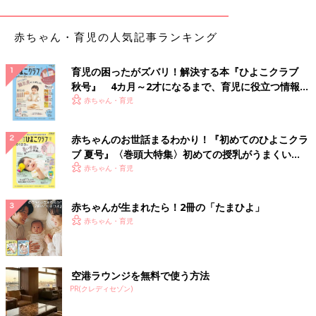
方や準備の仕方について、アドバイスいただきました。
赤ちゃん・育児の人気記事ランキング
「子どもにかかる費用というと、入学金や授業料などの『学費』
に目が向きがちですが、実はそれ以外の支出もじわじわと効いて
育児の困ったがズバリ！解決する本『ひよこクラブ
きます。
秋号』 4カ月～2才になるまで、育児に役立つ情報が
いっぱい！
赤ちゃん・育児
習い事や塾代、お小遣いはもちろん、通学定期代や教材費、制
服・カバン代、修学旅行の積立金、最近ではタブレット端末代な
ど。こうした細々とした教育費は、学費と区別して『見えない教
赤ちゃんのお世話まるわかり！『初めてのひよこクラ
育費』や『隠れ教育費』とも呼ばれています。
ブ 夏号』〈巻頭大特集〉初めての授乳がうまくい
く！ おっぱい・ミルクの基本と夏のトラブル 解決テ
赤ちゃん・育児
『見えない教育費』の怖いところは、毎月や学期ごとに小分けに
ク
して払うものが多く、日々の生活費や引き落としに紛れ込みやす
赤ちゃんが生まれたら！2冊の「たまひよ」
い点です。さらに、『子どものため』という大義名分があるため
赤ちゃん・育児
財布のひもが緩みやすく、気づかないうちに総額が大きくなって
しまいがちです。入学金のように一度にドンと払うわけではあり
ませんが、まさに『塵も積もれば山となる』で、まとめると大き
な金額になってしまいます。
空港ラウンジを無料で使う方法
PR(クレディセゾン)
なかでも、読者の皆さんにとくに身近なのが『習い事・塾代』や