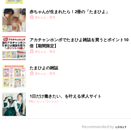
ク
赤ちゃんが生まれたら！2冊の「たまひよ」
また、少し先の話になりますが、中学・高校・大学と成長するに
赤ちゃん・育児
つれて『部活動』や『留学』などにお金がかかる可能性もありま
す。
とくに中学・高校の部活動費は強豪校ほど負担が大きくなってし
まうのが悩ましいところ。遠征費や用具代、海外渡航費などは高
アカチャンホンポでたまひよ雑誌を買うとポイント10
額になりがちですが、お子さんの世界を広げる貴重な経験でもあ
倍【期間限定】
ります。『将来、子どもの“やりたい”を応援するための費用』と
赤ちゃん・育児
して、学費とは別に積み立てておくと安心です。
たまひよの雑誌
これらを含め、家計管理の第一歩は、実態をできるだけ正確に把
赤ちゃん・育児
握することです。
家計簿をつけるのが大変という方は、何にいくら使っているのか
を毎月書き出してみるだけでも、気づけることがあるはずです」
1日だけ働きたい、を叶える求人サイト
（曽田照子さん）
PR(ショットワークス)
子どもが「習い事を辞めたい」と言った
らどうするべき？小児脳科学者が語る、
今の時代を生き抜くために本当に大切な
小児脳科学者の成田奈緒子先生は、子育て相談
Recommended by
力
を通して、子どもが幸せになるために大切なこ