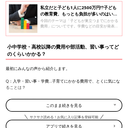
私立だと子ども1人に2500万円⁉子ども
の教育費、もっとも負担が多いのはい
つ？貯め時と貯め方をFPが解説
今回のテーマは「子どもが巣立つまでにかかる
費用」についてです。学費などの目安が発表さ
れていますが、公立・私立で差もありますし、
大学は学部によって差が大きいのも現実。そこ
で、「たまひよ」アプリユーザーに「子どもが
小中学校・高校以降の費用や部活動、習い事ってど
巣立つまでにかかる費用」への悩みを聞くとと
のくらいかかる？
もに、3人の娘を育てるファイナンシャルプラ
ンナーの曽田照子さんにアドバイスいただきま
した。
最初にみんなの声から紹介します。
Q：入学・習い事・学費…子育てにかかる費用で、とくに気にな
ることは？
「4歳児の習い事の費用は1カ月にどのくらいかけていいのか？」
このまま続きを見る
（ぽんし）
サクサク読める！お気に入り記事を登録可能
「日用品や大きくなった時の塾や習い事代が気になる」（いおり
んママ）
アプリで続きを見る