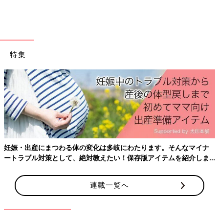
とをママ・パパたちに伝えています。子どもが
幸せになるためには、ときには子育てへの考え
方を見直すことも必要です。子どもの習い事
入学金や授業料などと違い、ちょっとずつ出ていく習い事や塾
や、子どもの将来の夢などの考え方について、
代、お小遣い、交通費、教材費、制服・カバン代、積立金など
成田先生に話を聞きました。全4回インタビュ
は、子どもが小さいうちは読みづらいもの。学費とは別に準備で
ーの3回目です。
特集
きるといいですね。
（取材・文／橋本真理子、たまひよONLINE編集部）
曽田照子さん
妊娠・出産にまつわる体の変化は多岐にわたります。そんなマイナ
ートラブル対策として、絶対教えたい！保存版アイテムを紹介しま
す。
PROFILE）
連載一覧へ
ライター・エディター、ファイナンシャルプランナー。3人の娘
の母。自身のライフプランに役立てるためにファイナンシャルプ
ランナー資格を取得。子どもの金銭教育、教育資金、奨学金など
にくわしい。著書に『決定版 ママ、言わないで！子どもが自信