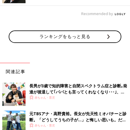
『お小遣い』ではないでしょうか。
Recommended by
まず習い事については、子どもが小さいうちは『あれもこれも』
と習わせてあげたくなりますが、費用感を把握しておくことが大
切です。
一般的には、習い事にかける費用は家計の5〜10％以内が目安で
ランキングをもっと見る
す。始めるときに『いつまで続けるか』『何を目標にするか』を
決めておくと、気づかないうちに習わせすぎて支出が膨らむのを
防げるはずです。
お小遣いについては、金銭教育の一環であり『教育費の一部』だ
関連記事
と考えてもいいのではないでしょうか。家庭ごとに考え方があり
ますが、シンプルな基準にすると管理しやすくなります。
長男が3歳で知的障害と自閉スペクトラム症と診断｡発
私自身は、小学生は『学年×100円』、中学生は『学年×1000円』
達が後退して｢パパとも言ってくれなくなり･･･｣、元
プロバスケ選手･岡田優介
（どちらも月額）を目安にする方法をおすすめしています。お手
赤ちゃん・育児
伝いと連動させる方法では、計算が複雑になって親子ともに負担
になることもあるからです。お小遣い帳は、簡単でいいので、で
元TBSアナ・高野貴裕。長女が先天性ミオパチーと診
きるだけつけましょう。収支の計算を合わせるのが目的ではな
断。「どうしてうちの子が…」と悔しい思いも。だか
く、記録と振り返りを通して、金銭管理の基本を身につけること
らこそ、娘との時間を全力で楽しみたい
赤ちゃん・育児
が目的です。