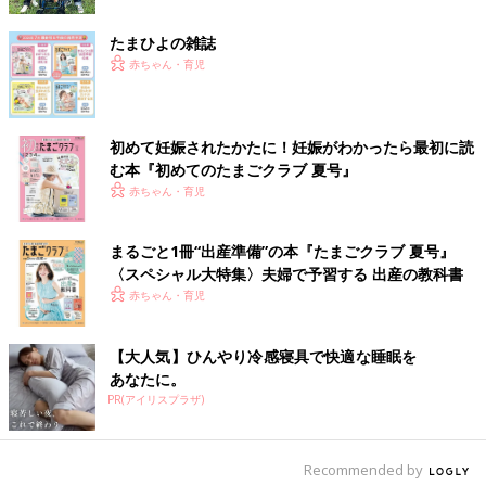
たまひよの雑誌
また、少し先の話になりますが、中学・高校・大学と成長するに
赤ちゃん・育児
つれて『部活動』や『留学』などにお金がかかる可能性もありま
す。
とくに中学・高校の部活動費は強豪校ほど負担が大きくなってし
まうのが悩ましいところ。遠征費や用具代、海外渡航費などは高
初めて妊娠されたかたに！妊娠がわかったら最初に読
額になりがちですが、お子さんの世界を広げる貴重な経験でもあ
む本『初めてのたまごクラブ 夏号』
ります。『将来、子どもの“やりたい”を応援するための費用』と
赤ちゃん・育児
して、学費とは別に積み立てておくと安心です。
まるごと1冊“出産準備”の本『たまごクラブ 夏号』
これらを含め、家計管理の第一歩は、実態をできるだけ正確に把
〈スペシャル大特集〉夫婦で予習する 出産の教科書
握することです。
赤ちゃん・育児
家計簿をつけるのが大変という方は、何にいくら使っているのか
を毎月書き出してみるだけでも、気づけることがあるはずです」
【大人気】ひんやり冷感寝具で快適な睡眠を
（曽田照子さん）
あなたに。
PR(アイリスプラザ)
子どもが「習い事を辞めたい」と言った
らどうするべき？小児脳科学者が語る、
今の時代を生き抜くために本当に大切な
小児脳科学者の成田奈緒子先生は、子育て相談
Recommended by
力
を通して、子どもが幸せになるために大切なこ