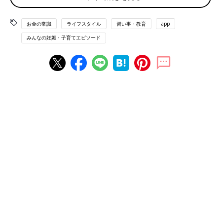
「小学校以降の金額が気になる。入学費用や習い事もいくつやら
お金の常識
ライフスタイル
習い事・教育
app
せるか、金額を見て考えるつもり…」（ゆき）
みんなの妊娠・子育てエピソード
「お小遣いはどれくらいだといいのか。自分が子どものころとは
物価も違うと思うので…。とくに中学以降の金額が気になりま
す」（むぎ）
「中学生以降の部活動の費用や、高校以降の学費が気になりま
す！」（うさぎのグーグー）
「高校以降の学費。自分も留学をしたので留学をさせたいが、今
後も円安が進むと現実的ではないのかと心配」（ずんこ）
塵も積もれば山となるので「隠れ教育費」に注意
習い事やお小遣い、そしてまだわが子が小さい家庭では想像がつ
きにくい高校生以降にかかるお金問題など、気になる話題は幅広
いですね。そこで、ファイナンシャルプランナーの曽田照子さん
に、学費以外の、習い事や塾代、活動費、お小遣いなどへの考え