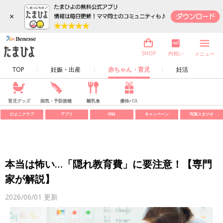
×
内祝い
SHOP
メニュー
TOP
妊娠・出産
赤ちゃん・育児
妊活
育児グッズ
病気・予防接種
離乳食
優待パス
ひよこクラブ
アプリ
SNS
キャンペーン
写真スタジオ
本当は怖い…「隠れ教育費」に要注意！【専門
家が解説】
2026/06/01
更新