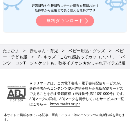
す。
妊娠日数や生後日数に合った情報を毎日お届け
●記事内の価格はすべて税込み、2025年10月時点のものです。
妊娠中から産後まで長く使える無料アプリ
無料ダウンロード
たまひよ
赤ちゃん・育児
ベビー用品・グッズ
ベビ
ー・子ども服
GUキッズ「こなれ感あってカッコいい！」「パ
ンツ・ロンT・ジャケットも」秋冬イチオシ★おしゃれアイテム5選
ＡＢＪマークは、この電子書店・電子書籍配信サービスが、
著作権者からコンテンツ使用許諾を得た正規版配信サービス
であることを示す登録商標（登録番号 第11091000号）です。
ABJマークの詳細、ABJマークを掲示しているサービスの一覧
はこちら→
https://aebs.or.jp/
本サイトに掲載されている記事・写真・イラスト等のコンテンツの無断転載を禁じま
す。