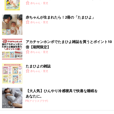
く！ おっぱい・ミルクの基本と夏のトラブル 解決テ
赤ちゃん・育児
ク
赤ちゃんが生まれたら！2冊の「たまひよ」
赤ちゃん・育児
アカチャンホンポでたまひよ雑誌を買うとポイント10
倍【期間限定】
赤ちゃん・育児
出典：Instagramアカウント「api_chaaan」
あぴさんは「ドライダブルフェイストラックジャケット」を購
たまひよの雑誌
入。なんと、2,990円→590円と、とってもお買い得だったんだ
赤ちゃん・育児
とか。緑とネイビーのコントラストがおしゃれ！カジュアルなデ
ザインに、画像のような白のスカートを合わせてみるのも素敵で
すよね。
【大人気】ひんやり冷感寝具で快適な睡眠を
あなたに。
きょうだいでおそろい！「ワークジャケット」「デ
PR(アイリスプラザ)
ニムキャロットパンツ」