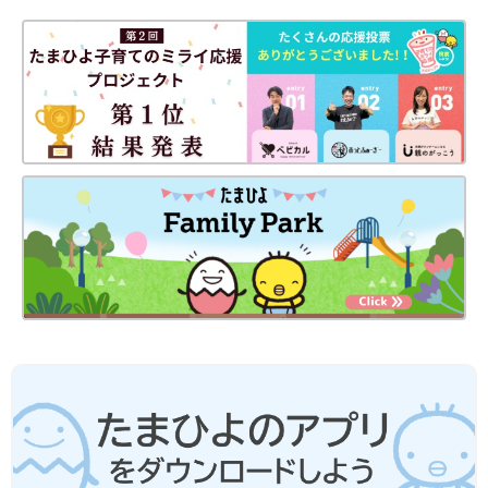
子ども服5選
気温差の大きい時期には、保育園や幼稚園にど
んな服を着せていけばいいのか迷いますよね。
そこで今回は、通園にぴったりの秋冬の子ども
服をご紹介します。現役保育士のおすすめポイ
ントや選び方のアドバイスとあわせて、ぜひ参
考にしてみてくださいね！
西松屋「着心地・耐久性も◎」「399円
なのに高クオリティ」元子ども服販売員
ライターが推す★秋冬のお出かけアイテ
今回ご紹介するのは、西松屋で購入できる「お
ム5選
出かけアイテム」です。デザインや生地感が秋
冬っぽく、オシャレなお出かけアイテムを集め
ました！元子ども服販売員ライターが、コーデ
のポイントやアイテムの魅力もお伝えしていま
ご紹介したアイテムは、どれもおしゃれでしたね！可愛らしいも
すので、ぜひチェックしてくださいね♪
のから、かっこいいデザインまでと、幅広いお洋服があるGU。
お子さんのその日の気分で雰囲気を変えたり、きょうだいや親子
でリンクコーデをするのも楽しいですよね。気に入った商品があ
れば、ぜひチェックしてみてください。
(文・水川ちさ)
●記事内容でご紹介している投稿、リンク先は、削除される場合
があります。あらかじめご了承ください。
●記事の内容は2025年10月の情報で、現在と異なる場合がありま