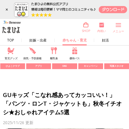
×
内祝い
SHOP
メニュー
TOP
妊娠・出産
赤ちゃん・育児
妊活
育児グッズ
病気・予防接種
離乳食
優待パス
ひよこクラブ
アプリ
SNS
キャンペーン
写真スタジオ
GUキッズ「こなれ感あってカッコいい！」
「パンツ・ロンT・ジャケットも」秋冬イチオ
シ★おしゃれアイテム5選
2025/11/26
更新