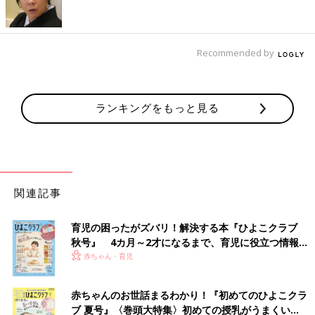
特徴なんだそう。はき口がどちらもゴムタイプなので、サッとは
きやすいのも良いですよね。
2,990円→590円に！秋冬にパッと羽織れる「ドライ
Recommended by
ダブルフェイストラックジャケット」
ランキングをもっと見る
関連記事
育児の困ったがズバリ！解決する本『ひよこクラブ
秋号』 4カ月～2才になるまで、育児に役立つ情報が
いっぱい！
赤ちゃん・育児
赤ちゃんのお世話まるわかり！『初めてのひよこクラ
ブ 夏号』〈巻頭大特集〉初めての授乳がうまくい