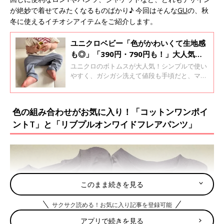
が絶妙で着せてみたくなるものばかり♪ 今回はそんな
GU
の、秋
冬に使えるイチオシアイテムをご紹介します。
ユニクロベビー「色がかわいくて生地感
も◎」「390円・790円も！」大人気★
ボトムス5選
ユニクロのボトムスが大人気！シンプルで使い
やすく、ガシガシ洗えて値段も手頃だと、ママ
たちからも評判なんだとか。定番のレギンス
や、動きやすいショートパンツなど、使えるも
のばかり♪ そこで今回は、ユニクロのおすすめ
色の組み合わせがお気に入り！「コットンワンポイ
ボトムスをご紹介します。
ントT」と「リブプルオンワイドフレアパンツ」
このまま続きを見る
サクサク読める！お気に入り記事を登録可能
アプリで続きを見る