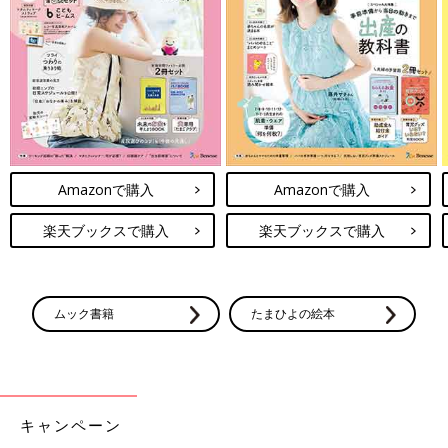
Amazonで購入
Amazonで購入
楽天ブックスで購入
楽天ブックスで購入
出典：Instagramアカウント「airiiiiinn092」
AIRIさんは、こちらのデニムパンツを購入。大きめのポケットが
ムック書籍
たまひよの絵本
ポイントで、おしゃれなデザインですよね！すそはキュッとしぼ
られており、もたつくことなく快適にはけそう♪ ほどよいゆるっ
と感も、こなれて見えますよね。
西松屋、しまむら、ユニクロetc.｜現役
キャンペーン
保育士もおすすめ！秋冬の通園に最適な