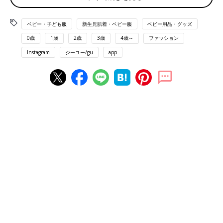
ベビー・子ども服
新生児肌着・ベビー服
ベビー用品・グッズ
0歳
1歳
2歳
3歳
4歳～
ファッション
Instagram
ジーユー/gu
app
出典：Instagramアカウント「arumamadesu」
あるちゃんさんは「コットンワンポイントT」と「リブプルオン
ワイドフレアパンツ」を購入。柔らかいパープルとナチュラルと
の、色の組み合わせがお気に入りなんだとか。どちらもシンプル
で、着回しにも役立ちそうですよね♪
どちらもゴムタイプなので、はきやすい！「バレル
レッグジーンズ」「デニムキャロットパンツ」