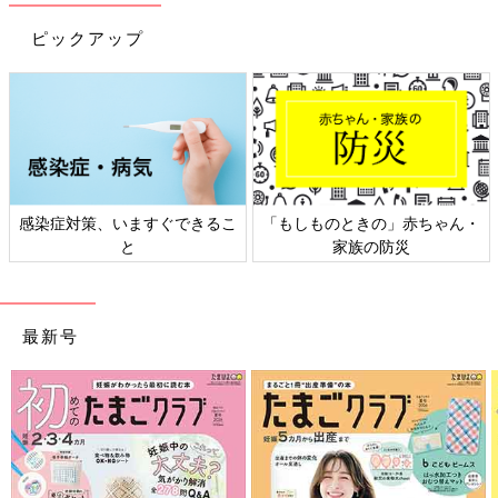
いっちゃんさんは「ワークジャケット」と「デニムキャロットパ
ンツ」を購入。まるでセットアップのようなコーデで、かっこい
ピックアップ
いですよね！深いネイビーカラーもサマになっていてオシャレ♪
お二人ともとってもお似合いですね。
ゆったり具合のこなれ感が◎「デニムパンツ」
感染症対策、いますぐできるこ
「もしものときの」赤ちゃん・
と
家族の防災
最新号