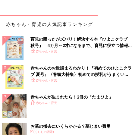
赤ちゃん・育児の人気記事ランキング
育児の困ったがズバリ！解決する本『ひよこクラブ
秋号』 4カ月～2才になるまで、育児に役立つ情報が
いっぱい！
赤ちゃん・育児
赤ちゃんのお世話まるわかり！『初めてのひよこクラ
ブ 夏号』〈巻頭大特集〉初めての授乳がうまくい
く！ おっぱい・ミルクの基本と夏のトラブル 解決テ
赤ちゃん・育児
ク
赤ちゃんが生まれたら！2冊の「たまひよ」
出典：Instagramアカウント「__chiichan_gram」
赤ちゃん・育児
__chiichan_gramさんは「バレルレッグジーンズ」「デニムキャ
ロットパンツ」を購入。どちらもセールのときにゲットしたんだ
とか。キャロットパンツは、ニンジン（キャロット）のように、
お墓の撤去にいくらかかる？墓じまい費用
腰回りや太ももがゆったりしていて、裾に向かって細くなる形が
PR(くらしの話題)