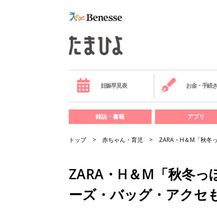
妊娠早見表
お金・手続
雑誌・書籍
アプリ
トップ
赤ちゃん・育児
ZARA・H＆М「秋
ZARA・H＆М「秋冬
ーズ・バッグ・アクセ