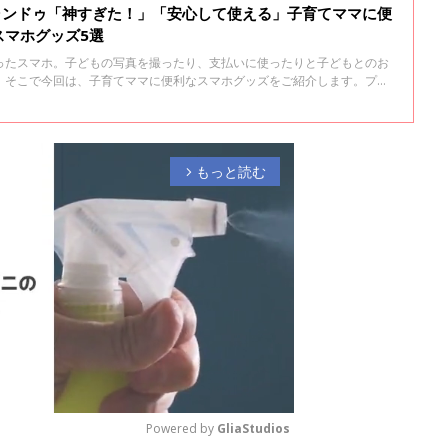
キャンドゥ「神すぎた！」「安心して使える」子育てママに便
スマホグッズ5選
ったスマホ。子どもの写真を撮ったり、支払いに使ったりと子どもとのお
！そこで今回は、子育てママに便利なスマホグッズをご紹介します。プチ
、ぜひ試してみてくださいね♪
もっと読む
arrow_forward_ios
Powered by 
GliaStudios