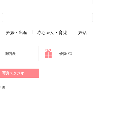
妊娠・出産
赤ちゃん・育児
妊活
離乳食
優待パス
写真スタジオ
4選