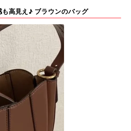
感も高見え♪ ブラウンのバッグ
M
u
t
e