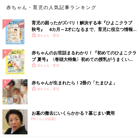
交際開始から半年後には結婚しました。島の人たちは、私のこと
赤ちゃん・育児の人気記事ランキング
を「島で唯一の医師」だと知っていて。だから、ダラダラとつき
合うのはよくないかなという気持ちもお互いにありました。
育児の困ったがズバリ！解決する本『ひよこクラブ
秋号』 4カ月～2才になるまで、育児に役立つ情報が
――周囲の反応はいかがでしたか？
いっぱい！
赤ちゃん・育児
真栄田 患者のおじい、おばあたちは私が島の人と結婚するの
赤ちゃんのお世話まるわかり！『初めてのひよこクラ
を、わがことのように喜んでくれました。私の両親は、最初に報
ブ 夏号』〈巻頭大特集〉初めての授乳がうまくい
告したときは離島で暮らすことになることにびっくりしていまし
く！ おっぱい・ミルクの基本と夏のトラブル 解決テ
赤ちゃん・育児
た。でも、父が鹿児島出身で、わりと南国の離島が身近だったみ
ク
たいです。結果的に喜んでくれました。
赤ちゃんが生まれたら！2冊の「たまひよ」
離島診療の医師派遣のスケジュールや、保育士不足
赤ちゃん・育児
のため育休を2年半取得
お墓の撤去にいくらかかる？墓じまい費用
PR(くらしの話題)