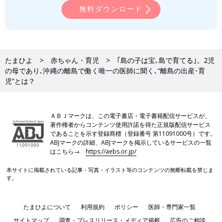
が悪そうなママやパパには、子どもの診察の合間に話を聞いた
無料ダウンロード
り、場合によっては役場の保健師とつないだり、沖縄本島の病院
を紹介したりすることもあります。
子どもだけでなく家族まるごと診ることができるのは総合診療医
だからこそではないかと感じます。
たまひよ
赤ちゃん・育児
｢島の子は宝､島で育てる｣。2児
の母であり､沖縄の離島で働く唯一の医師に聞く､“離島の出産･育
移動時間はかかるけれど、豊かな自然を実感する
児”とは？
日々
――島の生活で大変なことはありますか？
ＡＢＪマークは、この電子書店・電子書籍配信サービスが、
著作権者からコンテンツ使用許諾を得た正規版配信サービス
真栄田 横浜に帰省するにしても、沖縄本島に用事があるにして
であることを示す登録商標（登録番号 第11091000号）です。
ABJマークの詳細、ABJマークを掲示しているサービスの一覧
も、移動時間がかかるのが大変です。
はこちら→
https://aebs.or.jp/
あとは、欲しいものがすぐ手に入らないというのはあります。基
本的なものはスーパーで売っているのですが、子どもの下痢が続
本サイトに掲載されている記事・写真・イラスト等のコンテンツの無断転載を禁じま
いたときにちょっと特殊な粉ミルクが欲しいと思っても、ネット
す。
で注文してから届くまでに2～3日かかり苦労しました。台風が来
ると、1日2便のフェリーが欠航するので、物流もストップしま
たまひよについて
利用規約
ポリシー
医師・専門家一覧
す。だから台風の予報が出るとみんなたくさん買い物をして備え
サイトマップ
調査・プレスリリース・メディア掲載
広告のご相談
ています。