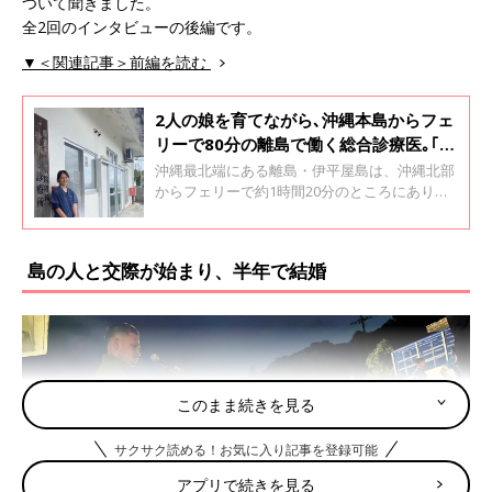
ついて聞きました。
全2回のインタビューの後編です。
▼＜関連記事＞前編を読む
2人の娘を育てながら､沖縄本島からフェ
リーで80分の離島で働く総合診療医｡｢島
のおじい､おばあを100歳まで見守りた
沖縄最北端にある離島・伊平屋島は、沖縄北部
い｣
からフェリーで約1時間20分のところにありま
す。総合診療医の真栄田この実先生は、2人の
子どもを育てながら、島で唯一の医師として約
1200人の島民の健康を守っています。離島の診
島の人と交際が始まり、半年で結婚
療所の状態と、真栄田先生が、離島医療で目指
していることについて聞きました。全2回のイ
ンタビューの前編です。
このまま続きを見る
サクサク読める！お気に入り記事を登録可能
アプリで続きを見る