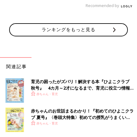
Recommended by
ランキングをもっと見る
関連記事
2人の子どもたちと一緒に島内を散策。
――2022年5月には第1子を出産されています。離島の妊婦さん
育児の困ったがズバリ！解決する本『ひよこクラブ
はどのような生活になるのでしょうか？
秋号』 4カ月～2才になるまで、育児に役立つ情報が
いっぱい！
赤ちゃん・育児
真栄田 はい。第1子を妊娠中はそれまでと同じように島医師と
して勤務していました。そして
妊婦健診
は沖縄本島の病院までフ
ェリーで通いました。医師として離島の妊婦生活を経験できたこ
赤ちゃんのお世話まるわかり！『初めてのひよこクラ
とは、今では診療に役に立っていると思っています。
ブ 夏号』〈巻頭大特集〉初めての授乳がうまくい
く！ おっぱい・ミルクの基本と夏のトラブル 解決テ
赤ちゃん・育児
伊平屋島を出る方法はフェリーのみで、沖縄本島へのフェリーは
ク
朝と夕方の1日2便しかありません。