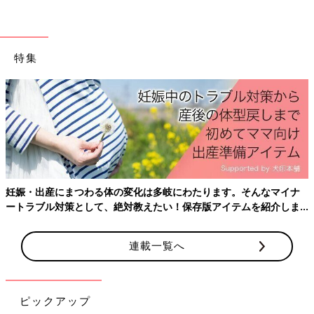
真栄田 そうです。第1子妊娠中と同じように妊婦健診はフェリ
ーに乗って沖縄本島で受けました。子どもを連れてフェリーで移
動というのが結構大変で。
つわり
もあるし、でも子どもも1時間
特集
20分フェリーに乗っていると飽きてくるから抱っこして･･･と、
バタバタしていました。でも、2年半育休を取得している間は、
産
「島のお医者さん」ではなく、ママなので、ほかのママとも仲よ
て
くなれて、とても貴重な時間だったと思います。
――島では保育士がたりていないのでしょうか？
真栄田 島には
保育園
、小学校、中学校が各1校ずつあります。
子どもの数は1学年10人くらいなのですが、保育士の数がたりま
娠・出産にまつわる体の変化は多岐にわたります。そんなマイナ
トラブル対策として、絶対教えたい！保存版アイテムを紹介しま
せん。
。
島では夫婦共働きが基本です。ママたちもみんな保育園に預けて
働くことを希望しています。保育士の移住者を募ることもしてい
連載一覧へ
るのですが、ギリギリの状態です。
育児と仕事の両立に奮闘する毎日
ピックアップ