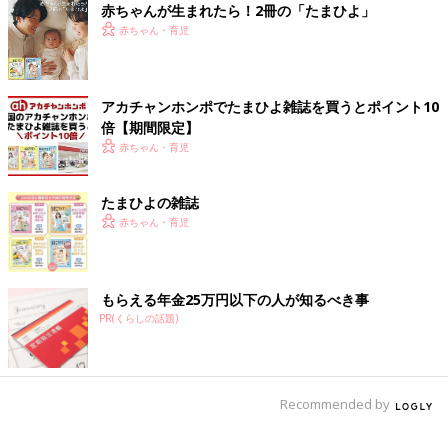
赤ちゃんが生まれたら！2冊の「たまひよ」
妊婦健診のために沖縄本島に行くとなると、朝のフェリーで向か
赤ちゃん・育児
い、帰りのフェリーは夕方なので1日がかりです。ときには1泊し
て帰ることもありました。
島では分娩ができないので、
妊娠後期
には沖縄本島に行って生活
アカチャンホンポでたまひよ雑誌を買うとポイント10
をすることもあります。私の場合は妊娠34週まで働き、その後は
倍【期間限定】
実家のある横浜に戻り、里帰り出産をしました。
赤ちゃん・育児
出産後は、2カ月くらいまでは実家にいて、その後島に戻りまし
た。
育休
は当初は1年間の取得の予定で、代診医師が診療所に来
たまひよの雑誌
てくれていました。
赤ちゃん・育児
ただ、島の保育士がたりず、育休が明けても私の復職のめどが立
ちそうもありませんでした。「体制が整っていないから育休を2
もらえる年金25万円以下の人が知るべき事
年間取得してほしい」ということになり･･･。それならと夫婦で
PR(くらしの話題)
相談し、育休中に2人目を産んで体制が整ってから復職するのが
いのではないかと計画しました。妊娠し、2024年2月、第2子を
出産しました。2024年9月に復職し、育休は2年半取得したこと
になります。
Recommended by
――第2子妊娠中も島で暮らしていましたか？