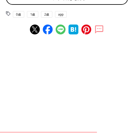
0歳
1歳
2歳
app
イベントで三線を弾く真栄田先生の夫と子どもたち。
――真栄田先生は2020年、28歳のときに伊平屋島診療所に赴任
しています。夫さんとの出会いについて教えてください。
真栄田先生（以下敬称略） 夫は役所の職員として働いていま
す。介護保険などを担当していたから、島の人たちの健康を守る
私の仕事との内容も近く、打ち合わせなどでかかわることが多く
ありました。
また夫は、三線が得意で、地域で教えたり島のイベントの際は弾
いたりしていました。横浜に住む私の母も、以前から三線にはま
り、人に教えるほどの腕前でした。せっかく島に来たんだから、
習ってみようかなと思って夫が教えている三線教室に入ったんで
す。それで仲よくなりました。