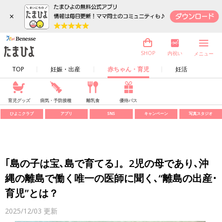
×
内祝い
SHOP
メニュー
TOP
妊娠・出産
赤ちゃん・育児
妊活
育児グッズ
病気・予防接種
離乳食
優待パス
ひよこクラブ
アプリ
SNS
キャンペーン
写真スタジオ
｢島の子は宝､島で育てる｣。2児の母であり､沖
縄の離島で働く唯一の医師に聞く､“離島の出産･
育児”とは？
2025/12/03
更新