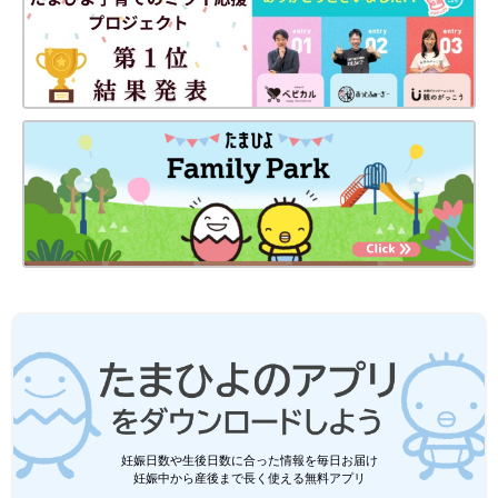
――娘さんたちは、先生の医師の仕事について理解しています
か？
真栄田 はい。とくに上の子は理解しています。小さいときか
ら、「病院の携帯電話が鳴ったら、緊急の患者さんがいるという
ことだよ。遊ぶのを中断して病院に行くよ」と言い聞かせていま
した。ワンオペのときは、娘たちを診療所に連れていかざるを得
ないのですが、周囲も子どもが診療所にいても「いい子だね」と
見守ってくれています。
――島の子どもたちの健康診断も先生がしているのでしょうか？
真栄田 はい。私がしています。娘たちがいる保育園の園医も私
です。ただ、自分の子どもへの
予防接種
は研修医や看護師にお願
いすることが多いです。
島に医師が1人だから、予防接種や健康診断、子どもが風邪をひ
妊娠日数や生後日数に合った情報を毎日お届け
いたときなどに、島のママ、パパたちとはしょっちゅう会うんで
妊娠中から産後まで長く使える無料アプリ
す。そうすると、子どもはもちろん親の様子もわかります。調子