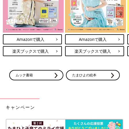
前中は休むのが難しくて。近くに義母が住んでいるのでお世話を
お願いすることになります。とはいえ、義実家は民宿を経営して
いて、義母もお客様の食事を作るなどしているので、忙しくて。
夫や義家族みんなに協力してもらっています。
――夫さんとは育児の分担をしていますか？
Amazonで購入
Amazonで購入
真栄田 夫とも分担はしているのですが、どうしても負担は私の
楽天ブックスで購入
楽天ブックスで購入
ほうにかかりがちです。
夫は島の外に出張することもあって。島外では1日だけ仕事とい
う場合も移動時間を考えると2泊3日になることも少なくありませ
ん。そうするとワンオペになってしまいます。
ムック書籍
たまひよの絵本
とはいえ、島の人たちは「子どもは島の宝」と考えていて。子ど
もにすごく優しいです。子連れだとみんな声をかけてくれるし、
知り合いばかりだから安心して子育てができます。うわさがまわ
るのが早く、ちょっとしたこともいつの間にかみんな知っている
ということもあります（笑）。人との距離が近い部分もあります
キャンペーン
が、その分、みんながあたたかく子どもも親も見守ってくれてい
る感じがします。
娘たちには、島でのびのびと育ってほしいと思っています。