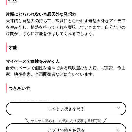
性格
常識にとらわれない奇想天外な発想力
天才的な発想力の持ち主。常識にとらわれず奇想天外なアイデア
を生みだし、情熱を持ってそれを実現していきます。自分だけの
時間が、さらに才能を伸ばしてくれるでしょう。
才能
マイペースで個性をみがく人
自分のペースで個性を発揮できる環境選びが大切。写真家、作曲
家、映像作家、企画開発者などに向いています。
つきあい方
子どものやる気を尊重しましょう
なんでも「自分でやる！」と曲げません。失敗しても時間がかか
このまま続きを見る
っても、一人でできるまで見守ってあげましょう。
サクサク読める！お気に入り記事を登録可能
11月4日は何の日
アプリで続きを見る