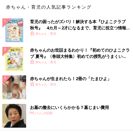
赤ちゃん・育児の人気記事ランキング
育児の困ったがズバリ！解決する本『ひよこクラブ
秋号』 4カ月～2才になるまで、育児に役立つ情報が
いっぱい！
赤ちゃん・育児
赤ちゃんのお世話まるわかり！『初めてのひよこクラ
ブ 夏号』〈巻頭大特集〉初めての授乳がうまくい
く！ おっぱい・ミルクの基本と夏のトラブル 解決テ
赤ちゃん・育児
ク
赤ちゃんが生まれたら！2冊の「たまひよ」
赤ちゃん・育児
お墓の撤去にいくらかかる？墓じまい費用
PR(くらしの話題)