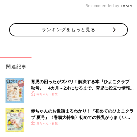
Recommended by
ランキングをもっと見る
関連記事
育児の困ったがズバリ！解決する本『ひよこクラブ
秋号』 4カ月～2才になるまで、育児に役立つ情報が
いっぱい！
赤ちゃん・育児
赤ちゃんのお世話まるわかり！『初めてのひよこクラ
ブ 夏号』〈巻頭大特集〉初めての授乳がうまくい
く！ おっぱい・ミルクの基本と夏のトラブル 解決テ
赤ちゃん・育児
ク