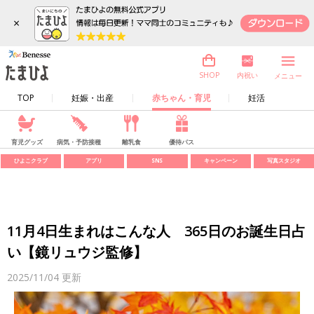
×
内祝い
SHOP
メニュー
TOP
妊娠・出産
赤ちゃん・育児
妊活
育児グッズ
病気・予防接種
離乳食
優待パス
ひよこクラブ
アプリ
SNS
キャンペーン
写真スタジオ
11月4日生まれはこんな人 365日のお誕生日占
い【鏡リュウジ監修】
2025/11/04
更新