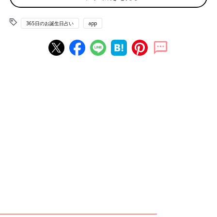
ユネスコ憲章記念日 米大統領選でレーガン当選（1980年） 巨人
365日のお誕生日占い
app
軍の王貞治が引退（1980）
赤ちゃん、ママ・パパのお誕生日を入れて占おう！鏡リュウジ監
修★たまひよ365日のお誕生日占い