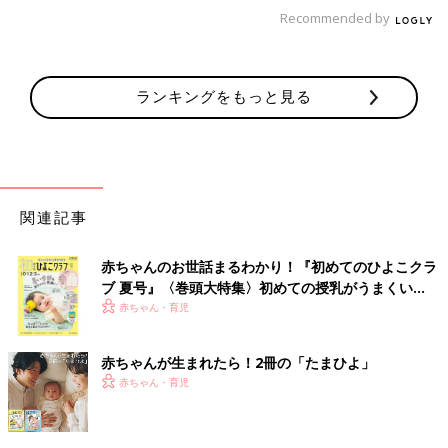
あります。
Recommended by
ランキングをもっと見る
関連記事
赤ちゃんのお世話まるわかり！『初めてのひよこクラ
ブ 夏号』〈巻頭大特集〉初めての授乳がうまくい
く！ おっぱい・ミルクの基本と夏のトラブル 解決テ
赤ちゃん・育児
ク
赤ちゃんが生まれたら！2冊の「たまひよ」
赤ちゃん・育児