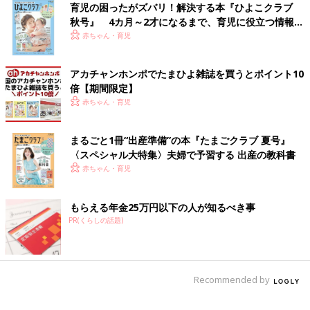
育児の困ったがズバリ！解決する本『ひよこクラブ
秋号』 4カ月～2才になるまで、育児に役立つ情報が
いっぱい！
赤ちゃん・育児
アカチャンホンポでたまひよ雑誌を買うとポイント10
倍【期間限定】
赤ちゃん・育児
まるごと1冊“出産準備”の本『たまごクラブ 夏号』
〈スペシャル大特集〉夫婦で予習する 出産の教科書
赤ちゃん・育児
もらえる年金25万円以下の人が知るべき事
PR(くらしの話題)
Recommended by