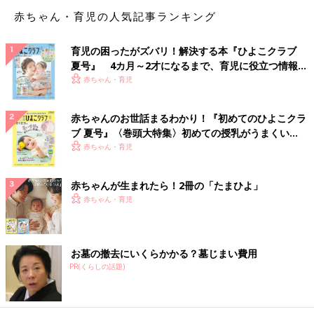
「息子の運転する車の助手席に乗ってみたかった。大学生になっ
赤ちゃん・育児の人気記事ランキング
て『パート先まで迎えに行くよ～』と言ってくれた時は思わずガ
ッツポーズ。迎えの時、待っている息子の車に『お待たせ～』と
乗る時にニヤニヤしてしまいます」
育児の困ったがズバリ！解決する本『ひよこクラブ
夏号』 4カ月～2才になるまで、育児に役立つ情報が
うらやましい！ 一緒に楽しめたり、お出かけしたり、子どもが
いっぱい！
赤ちゃん・育児
小さいうちはもちろん、大きくなっても仲良し親子でいられるの
が一番の夢ですよね。
赤ちゃんのお世話まるわかり！『初めてのひよこクラ
（文・井上裕紀子）
ブ 夏号』〈巻頭大特集〉初めての授乳がうまくい
く！ おっぱい・ミルクの基本と夏のトラブル 解決テ
赤ちゃん・育児
3歳で家族に加わった里子の小春さん｡た
ク
った3歳なのに遠慮して､大人を気づかう
赤ちゃんが生まれたら！2冊の「たまひよ」
様子がせつなかった【里親体験談】
親と子どもが幸せに育つ社会環境を創ることを
赤ちゃん・育児
目標に活動する一般社団法人グローハッピーの
代表理事を務める齋藤直巨（なおみ）さん。
夫、2人の実の娘、そして3歳のときに里子とし
て迎えた小賀坂小春さん（19歳）の5人暮らし
■文中のコメントはすべて、『ウィメンズパーク』（2022年1月
お墓の撤去にいくらかかる？墓じまい費用
です。直巨さんに、小春さんを迎えたときのこ
末まで）の投稿からの抜粋です。
とや小春さんの成長、グローハッピーの活動に
PR(くらしの話題)
※この記事は「たまひよONLINE」で過去に公開されたもので
ついて聞きました。全3回インタビューの2回目
す。
です。
※記事の内容は記事執筆当時の情報であり、現在と異なる場合が