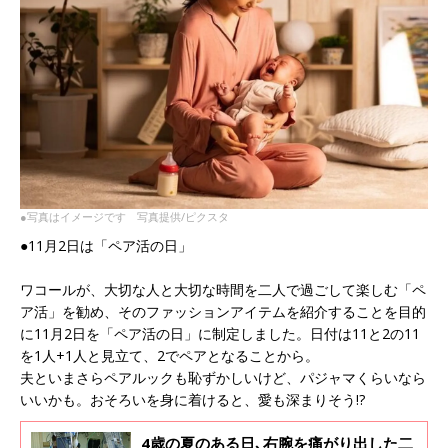
●写真はイメージです 写真提供/ピクスタ
●11月2日は「ペア活の日」
ワコールが、大切な人と大切な時間を二人で過ごして楽しむ「ペ
ア活」を勧め、そのファッションアイテムを紹介することを目的
に11月2日を「ペア活の日」に制定しました。日付は11と2の11
を1人+1人と見立て、2でペアとなることから。
夫といまさらペアルックも恥ずかしいけど、パジャマくらいなら
いいかも。おそろいを身に着けると、愛も深まりそう!?
4歳の夏のある日､右腕を痛がり出した二