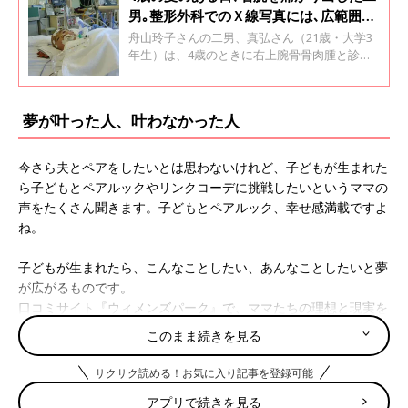
男｡整形外科でのＸ線写真には､広範囲に
「白いもやもや」が【小児がん･骨肉
舟山玲子さんの二男、真弘さん（21歳・大学3
腫】
年生）は、4歳のときに右上腕骨骨肉腫と診断
されました。抗がん剤治療と手術を受け、小学
校2年生のとき温泉宿で卓球をしたのがきっか
けで卓球に熱中。2024年のパリパラリンピック
夢が叶った人、叶わなかった人
では5位に入賞しました。真弘さんが右腕を痛
がるようになった4歳のときから現在までのこ
とについて、母親の玲子さんに聞きました。全
今さら夫とペアをしたいとは思わないけれど、子どもが生まれた
2回のインタビューの前編です。
ら子どもとペアルックやリンクコーデに挑戦したいというママの
声をたくさん聞きます。子どもとペアルック、幸せ感満載ですよ
ね。
子どもが生まれたら、こんなことしたい、あんなことしたいと夢
が広がるものです。
口コミサイト『ウィメンズパーク』で、ママたちの理想と現実を
聞いてみました。
このまま続きを見る
「子どもの入学式はピンクのパステルカラーでフレアスカートの
サクサク読める！お気に入り記事を登録可能
スーツを着て出席するのが夢でした。実際は…。すでにアラフォ
ー。パステルカラーは厳しそうです…！」
アプリで続きを見る