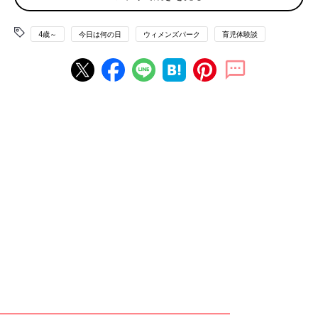
「芝生でピクニック。お弁当作って“ザ・幸せ家族！”みたいなの
4歳～
今日は何の日
ウィメンズパーク
育児体験談
に憧れていました。実際は、小さい子どもを外出させる準備だけ
で疲れて、お弁当作る気力がなく、コンビニ弁当。憧れは憧れで
終わりました」
「野球少年の母。野球が好きで男の子が生まれたら、目指すは甲
子園！ なんて妄想は夢破れ、甲子園どころか現実は娘1人」
理想と現実は差は大きい。妄想している間が楽しいんですよね。
もちろん実際に夢が叶った人も。
「ペアルック。今は、リンクコーデって言うのかな？ 娘とお団
子ヘアーにしたり、デニム×ボーダーのリンクコーデしたり。め
っちゃ楽しみました！」
「田舎育ちの私は、娘と原宿でスイーツ食べたり、ショッピング
が夢でした。都会での生活に疲れて実家に帰りたいと思ったけれ
ど、夢が叶うまで東京で頑張りました！」