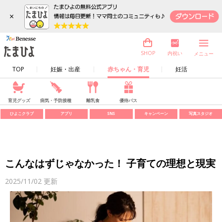
×
内祝い
SHOP
メニュー
TOP
妊娠・出産
赤ちゃん・育児
妊活
育児グッズ
病気・予防接種
離乳食
優待パス
ひよこクラブ
アプリ
SNS
キャンペーン
写真スタジオ
こんなはずじゃなかった！ 子育ての理想と現実
2025/11/02
更新