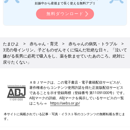
妊娠中から産後まで長く使える無料アプリ
子どもだから、薬が症状をよくしてくれるものだって、理解でき
ないんですよね。長男のためを思っての治療なのに、嫌がってで
無料ダウンロード
きないというのは、結構きつかったです。
そういえば、病院もすごい怖がっていました。赤ちゃんのころは
抱っこで連れて行けていたんですが、歩けるようになってから
たまひよ
赤ちゃん・育児
赤ちゃんの病気・トラブル
は、嫌がるのを引きずるような形で連れて行くことになったり。
3児の母インリン。子どものぜんそくに悩んだ壮絶な日々。「泣いて
着いてからも脱走しようとするから叱ると、ギャーってすごい声
嫌がる長男に必死で吸入をし、薬を飲ませていたあのころ。絶対に
で泣き出してしまい…。長男は泣き声も本当に大きくて、すごい
戻りたくない」
泣き方をする子だったので、病院では本当にヒヤヒヤしていまし
た。
ＡＢＪマークは、この電子書店・電子書籍配信サービスが、
今でも長男と冗談で言うんです。『もうあのころには戻りたくな
著作権者からコンテンツ使用許諾を得た正規版配信サービス
いね』って。そのくらい大変な時期でした」（インリンさん）
であることを示す登録商標（登録番号 第11091000号）です。
ABJマークの詳細、ABJマークを掲示しているサービスの一覧
また、長男のぜんそくのこともあり、小さなころはあまり遠出し
はこちら→
https://aebs.or.jp/
なかったともいいます。
本サイトに掲載されている記事・写真・イラスト等のコンテンツの無断転載を禁じま
す。
「いつも咳をしている長男でしたが、こちらでは対応しきれない
ような症状が出ることがあって。症状が起きると、1～2時間で終