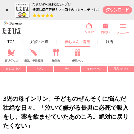
×
内祝い
SHOP
メニュー
TOP
妊娠・出産
赤ちゃん・育児
妊活
育児グッズ
病気・予防接種
離乳食
優待パス
ひよこクラブ
アプリ
SNS
キャンペーン
写真スタジオ
3児の母インリン。子どものぜんそくに悩んだ
壮絶な日々。「泣いて嫌がる長男に必死で吸入
をし、薬を飲ませていたあのころ。絶対に戻り
たくない」