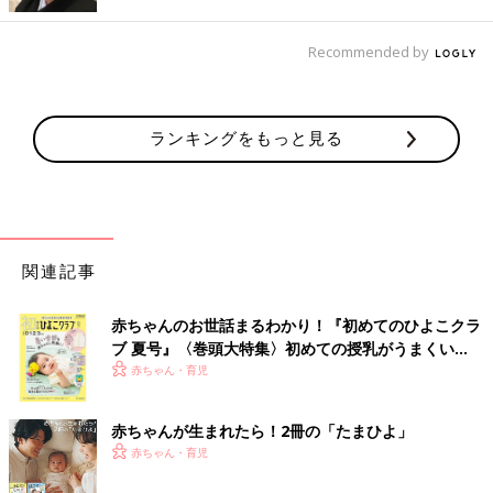
1つの文章を話すにも、咳き込みながらだからすごく時間かかる
Recommended by
んです。ひと言話したらゴホンゴホン！ ひと言話したらゴホン
ゴホンゴホン！！それの繰り返しで…。本人はしゃべりたくて一
生懸命なのに、咳き込んで話せないようでした。
ランキングをもっと見る
子どもがつらそうに咳をしている姿は、見ていて本当にかわいそ
う。すぐにでも咳を止めてあげたいのに、何もしてあげられない
というのは、親として、とても心が痛みました」（インリンさ
ん）
関連記事
インリンさん一家は、長男が
1歳
のときに台湾へ移住していま
す。そのため、長男のぜんそく治療は、台湾で続けていました。
日本でも台湾でもインリンさんが長男のぜんそくに向き合う日々
赤ちゃんのお世話まるわかり！『初めてのひよこクラ
ブ 夏号』〈巻頭大特集〉初めての授乳がうまくい
は続き、長男が幼稚園の年長さんから小学校低学年にかけて、症
く！ おっぱい・ミルクの基本と夏のトラブル 解決テ
赤ちゃん・育児
状のピークを迎えたのです。
ク
「台湾に来て、
幼稚園
に入ってからも、毎週のように風邪や胃腸
赤ちゃんが生まれたら！2冊の「たまひよ」
炎をもらってくるし、風邪をひくと咳が長びくということは変わ
赤ちゃん・育児
りませんでした。そこで、採血をして、アレルギー検査をしてみ