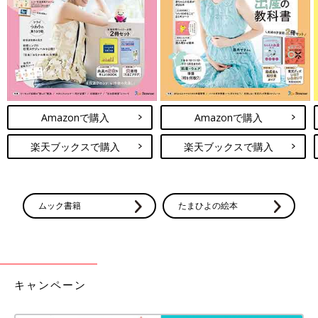
たが治療する努力をしないで、どうするの！ステロイドだからと
怖がって治療しないと、大人になってもぜんそくの症状が続く可
能性があるんだよ！』って。医師にそう言われて、これは子ども
が苦しまないために必要なことなんだとハッとして、そこから
は、医師の言うとおり、毎朝しっかりと長期治療薬を続けること
にしました。
Amazonで購入
Amazonで購入
私も咳ぜんそくが出ることがあるので使ったことがあるんです
が、スプレータイプの吸入薬ってちゃんと薬を吸えているのかよ
楽天ブックスで購入
楽天ブックスで購入
くわからなくて難しいんですよね。子どもには吸入補助具（スペ
ーサー）も一緒に処方されていたので、口に当てて普通に呼吸す
れば薬を吸えるはずなんですけど、長男も最初は怖かったんでし
ょうね。大泣きする長男に無理やり吸入しているような感じでし
ムック書籍
たまひよの絵本
た。泣いている長男に『お願い、吸って！ 吸って！』みたいな
感じで声をかけて、私も必死でした。
ちなみに、長男が通っていた病院は、アレルギー治療の専門医が
いる病院で、ぜんそくの子のほかにもアトピー性皮膚炎やアレル
キャンペーン
ギー持ちの子がたくさん通っていたんですね。当時は病院で3～4
時間待つなんてこともよくあって、大人でもどうやって時間をつ