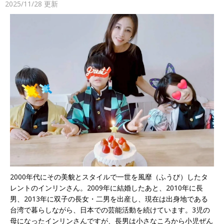
2025/11/28
更新
2000年代にその美貌とスタイルで一世を風靡（ふうび）したタ
レントのインリンさん。2009年に結婚したあと、2010年に長
男、2013年に双子の長女・二男を出産し、現在は出身地である
台湾で暮らしながら、日本での芸能活動を続けています。3児の
母になったインリンさんですが、長男は小さなころから小児ぜん