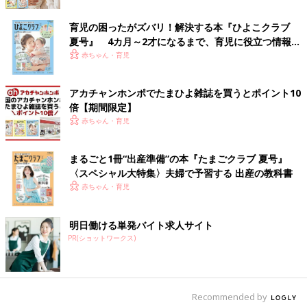
たんです。そしたら、食べ物にはほとんど反応してなかったんで
すが、ダニとハウスダストの数値だけがものすごく高くて、びっ
育児の困ったがズバリ！解決する本『ひよこクラブ
くりしました。
夏号』 4カ月～2才になるまで、育児に役立つ情報が
いっぱい！
赤ちゃん・育児
医師からきっとこの2つが原因なんでしょうと言われて、アドバ
イスをもらい、空気清浄機を設置したり、部屋の布製のカーテン
を全部撤去して掃除がしやすいブラインドにしてみたりと徹底的
アカチャンホンポでたまひよ雑誌を買うとポイント10
に環境を整えたのですが…。残念ながら、長男の症状が劇的に改
倍【期間限定】
善することはありませんでした。
赤ちゃん・育児
少しよくなったかな？と思っても、治りきる前にまた悪化して…
まるごと1冊“出産準備”の本『たまごクラブ 夏号』
というのを繰り返すんです。とくに、夜は咳がひどくなりがち
〈スペシャル大特集〉夫婦で予習する 出産の教科書
で、夜中ずっと咳をしているから、2人して睡眠不足の日が続き
赤ちゃん・育児
ました。
明日働ける単発バイト求人サイト
しかも、咳をしすぎると吐いてしまうこともよくあり、袋やタオ
PR(ショットワークス)
ルを常に準備して嘔吐に備えていましたが、小さい子の場合、備
えていても間に合わなかったりもするので夜中に吐しゃ物を片づ
けなくちゃいけない。長男が3歳以降は、下の双子が生まれてい
たのでその子たちのお世話もあったし、もちろん夫も手伝っては
Recommended by
くれていたんですが、今思うと 壮絶な生活だったなって思いま