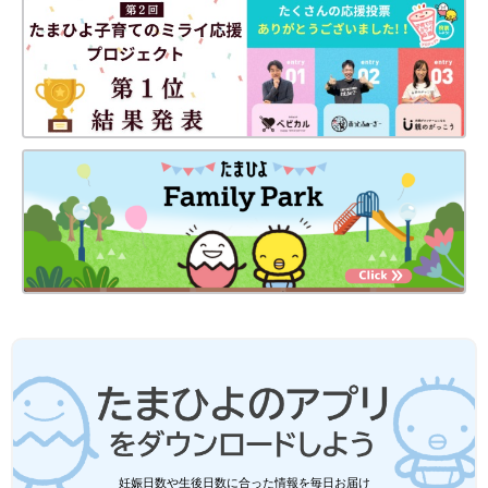
ぶそうかと大変なのに、子どもが3時間も静かにして待たなくち
ゃいけないってとても苦痛なことですよね。
吸入を嫌がって泣いているとこっちも苦しい気持ちになるけれ
ど、『今、治さないと本人はずっと苦しいままなんだ』思って、
心を鬼にして吸入をさせていました」（インリンさん）
親も子も大変だったという治療。インリンさんは「長男の性格も
関係したのかも」といいます。
「長男はなかなか頑固な子で、今思い返すと、3人の中でいちば
ん手がかかりました。自分がやりたいと思ったこと以外はしてく
れないので、『こうしたほうがいいよ』って言っても、なかなか
言うことを聞いてくれなかったんです。
だから、ぜんそくの発作が起きて薬を飲ませようとしても、嫌だ
嫌だと泣いて暴れるし、でも私としてはどうしても飲んでほしい
し。かといって、押さえつけて飲ませようとすると、すぐに吐い
ちゃう。暴れるから咳も出るし、嘔吐もするし、本当にどうした
らいいんだって、追い詰められましたね。
妊娠日数や生後日数に合った情報を毎日お届け