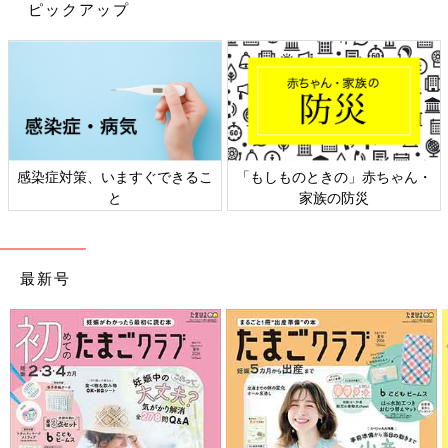
ピックアップ
アレルギー疾患であるぜんそくの治療の基本は、薬を使って行う
症状のコントロールを毎日続けていくこと。発作を抑えるために
は、症状が落ち着いている時期にも治療を継続することが有効と
いわれていますが、長期にわたることなので、親も子も根気が必
要です。とくに小さな子は、治療と言われてもわけがわからず、
嫌がることも多いでしょう。インリンさんも苦労したといいま
す。
感染症対策、いますぐできるこ
「もしものときの」赤ちゃん・
と
家族の防災
「長男が処方されていたのは、ぜんそくの発作が起きないように
するために使う、毎日のメンテナンス用の長期管理薬と、発作が
起きたときに緊急で使う発作時治療薬です。
最新号
ただ、メンテナンスで毎日使う長期管理薬はステロイドと聞き、
最初、親としては少し不安があって…。症状を落ち着かせるため
には使うべきという気持ちと、強い薬を小さな子どもに使って本
当に大丈夫なのか、使い続けても大丈夫なのかという気持ちのせ
めぎ合いでした。そういう思いがあったので、実は最初は毎日き
ちっと使うのは控えていたんです。
でも、台湾の病院でそのことを厳しく叱られました。『親のあな