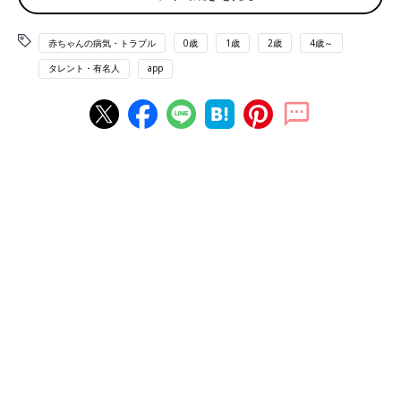
赤ちゃんの病気・トラブル
0歳
1歳
2歳
4歳～
長男の幼稚園入園式にて。ぜんそくによる咳がひどくなっていた時期
タレント・有名人
app
インリンさんといえば、抜群のスタイルと美貌で話題を呼んだグ
ラビアを思い出す方も多いでしょう。そんなインリンさんも現在
49歳。相変わらずの美しさですが、私生活では3児の母として忙
しい日々を送っています。子どもたちは中3の長男と小6になった
男女の
双子
。中でも長男は小さなころから小児ぜんそくと診断さ
れ、咳（せき）の発作におびえ、眠れない日々を過ごし、生活環
境に神経を使ってきたといいます。
「長男のぜんそくについて、最初に異変を感じたのは赤ちゃんの
ころ。長男は日本で生まれて、私も仕事を続けていたので、
0歳
のころから仕事があるときは保育園に預けていました。
よく言われるように、
保育園
では風邪や胃腸炎をもらってくるこ
とも多かったんですが、長男の場合、1度風邪をひくと咳がかな
り長期間続いて、飲んだ母乳とかミルクを吐いてしまうことがす
ごく多くて。