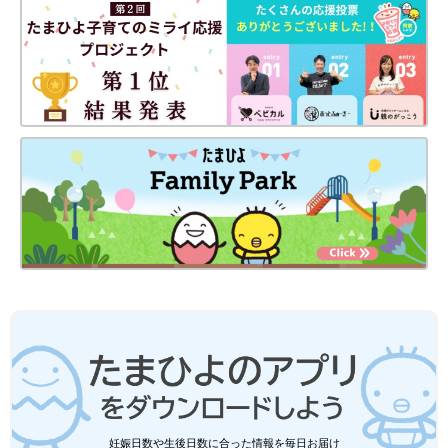
ぶそうかと大変なのに、子どもが3時間も静かにして待たなくち
ゃいけないってとても苦痛なことですよね。
吸入を嫌がって泣いているとこっちも苦しい気持ちになるけれ
ど、『今、治さないと本人はずっと苦しいままなんだ』思って、
心を鬼にして吸入をさせていました」（インリンさん）
親も子も大変だったという治療。インリンさんは「長男の性格も
関係したのかも」といいます。
「長男はなかなか頑固な子で、今思い返すと、3人の中でいちば
ん手がかかりました。自分がやりたいと思ったこと以外はしてく
れないので、『こうしたほうがいいよ』って言っても、なかなか
言うことを聞いてくれなかったんです。
だから、ぜんそくの発作が起きて薬を飲ませようとしても、嫌だ
嫌だと泣いて暴れるし、でも私としてはどうしても飲んでほしい
し。かといって、押さえつけて飲ませようとすると、すぐに吐い
ちゃう。暴れるから咳も出るし、嘔吐もするし、本当にどうした
らいいんだって、追い詰められましたね。
妊娠日数や生後日数に合った情報を毎日お届け