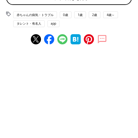
赤ちゃんの病気・トラブル
0歳
1歳
2歳
4歳～
長男の幼稚園入園式にて。ぜんそくによる咳がひどくなっていた時期
タレント・有名人
app
インリンさんといえば、抜群のスタイルと美貌で話題を呼んだグ
ラビアを思い出す方も多いでしょう。そんなインリンさんも現在
49歳。相変わらずの美しさですが、私生活では3児の母として忙
しい日々を送っています。子どもたちは中3の長男と小6になった
男女の
双子
。中でも長男は小さなころから小児ぜんそくと診断さ
れ、咳（せき）の発作におびえ、眠れない日々を過ごし、生活環
境に神経を使ってきたといいます。
「長男のぜんそくについて、最初に異変を感じたのは赤ちゃんの
ころ。長男は日本で生まれて、私も仕事を続けていたので、
0歳
のころから仕事があるときは保育園に預けていました。
よく言われるように、
保育園
では風邪や胃腸炎をもらってくるこ
とも多かったんですが、長男の場合、1度風邪をひくと咳がかな
り長期間続いて、飲んだ母乳とかミルクを吐いてしまうことがす
ごく多くて。