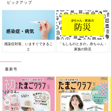
ピックアップ
アレルギー疾患であるぜんそくの治療の基本は、薬を使って行う
症状のコントロールを毎日続けていくこと。発作を抑えるために
は、症状が落ち着いている時期にも治療を継続することが有効と
いわれていますが、長期にわたることなので、親も子も根気が必
要です。とくに小さな子は、治療と言われてもわけがわからず、
嫌がることも多いでしょう。インリンさんも苦労したといいま
す。
感染症対策、いますぐできるこ
「もしものときの」赤ちゃん・
と
家族の防災
「長男が処方されていたのは、ぜんそくの発作が起きないように
するために使う、毎日のメンテナンス用の長期管理薬と、発作が
起きたときに緊急で使う発作時治療薬です。
最新号
ただ、メンテナンスで毎日使う長期管理薬はステロイドと聞き、
最初、親としては少し不安があって…。症状を落ち着かせるため
には使うべきという気持ちと、強い薬を小さな子どもに使って本
当に大丈夫なのか、使い続けても大丈夫なのかという気持ちのせ
めぎ合いでした。そういう思いがあったので、実は最初は毎日き
ちっと使うのは控えていたんです。
でも、台湾の病院でそのことを厳しく叱られました。『親のあな