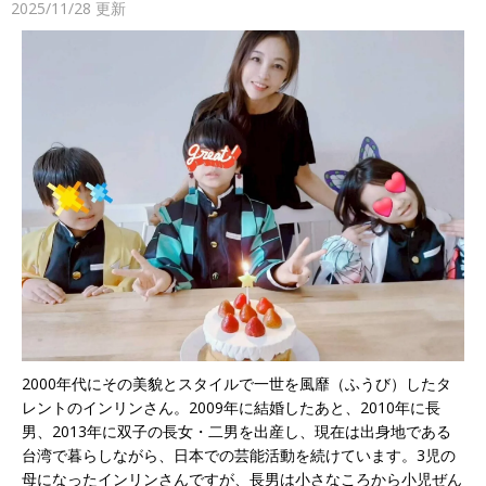
2025/11/28
更新
2000年代にその美貌とスタイルで一世を風靡（ふうび）したタ
レントのインリンさん。2009年に結婚したあと、2010年に長
男、2013年に双子の長女・二男を出産し、現在は出身地である
台湾で暮らしながら、日本での芸能活動を続けています。3児の
母になったインリンさんですが、長男は小さなころから小児ぜん