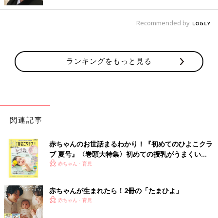
1つの文章を話すにも、咳き込みながらだからすごく時間かかる
Recommended by
んです。ひと言話したらゴホンゴホン！ ひと言話したらゴホン
ゴホンゴホン！！それの繰り返しで…。本人はしゃべりたくて一
生懸命なのに、咳き込んで話せないようでした。
ランキングをもっと見る
子どもがつらそうに咳をしている姿は、見ていて本当にかわいそ
う。すぐにでも咳を止めてあげたいのに、何もしてあげられない
というのは、親として、とても心が痛みました」（インリンさ
ん）
関連記事
インリンさん一家は、長男が
1歳
のときに台湾へ移住していま
す。そのため、長男のぜんそく治療は、台湾で続けていました。
日本でも台湾でもインリンさんが長男のぜんそくに向き合う日々
赤ちゃんのお世話まるわかり！『初めてのひよこクラ
ブ 夏号』〈巻頭大特集〉初めての授乳がうまくい
は続き、長男が幼稚園の年長さんから小学校低学年にかけて、症
く！ おっぱい・ミルクの基本と夏のトラブル 解決テ
赤ちゃん・育児
状のピークを迎えたのです。
ク
「台湾に来て、
幼稚園
に入ってからも、毎週のように風邪や胃腸
赤ちゃんが生まれたら！2冊の「たまひよ」
炎をもらってくるし、風邪をひくと咳が長びくということは変わ
赤ちゃん・育児
りませんでした。そこで、採血をして、アレルギー検査をしてみ