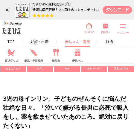
×
内祝い
SHOP
メニュー
TOP
妊娠・出産
赤ちゃん・育児
妊活
育児グッズ
病気・予防接種
離乳食
優待パス
ひよこクラブ
アプリ
SNS
キャンペーン
写真スタジオ
3児の母インリン。子どものぜんそくに悩んだ
壮絶な日々。「泣いて嫌がる長男に必死で吸入
をし、薬を飲ませていたあのころ。絶対に戻り
たくない」