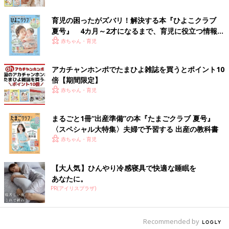
たんです。そしたら、食べ物にはほとんど反応してなかったんで
すが、ダニとハウスダストの数値だけがものすごく高くて、びっ
育児の困ったがズバリ！解決する本『ひよこクラブ
くりしました。
夏号』 4カ月～2才になるまで、育児に役立つ情報が
いっぱい！
赤ちゃん・育児
医師からきっとこの2つが原因なんでしょうと言われて、アドバ
イスをもらい、空気清浄機を設置したり、部屋の布製のカーテン
を全部撤去して掃除がしやすいブラインドにしてみたりと徹底的
アカチャンホンポでたまひよ雑誌を買うとポイント10
に環境を整えたのですが…。残念ながら、長男の症状が劇的に改
倍【期間限定】
善することはありませんでした。
赤ちゃん・育児
少しよくなったかな？と思っても、治りきる前にまた悪化して…
まるごと1冊“出産準備”の本『たまごクラブ 夏号』
というのを繰り返すんです。とくに、夜は咳がひどくなりがち
〈スペシャル大特集〉夫婦で予習する 出産の教科書
で、夜中ずっと咳をしているから、2人して睡眠不足の日が続き
赤ちゃん・育児
ました。
【大人気】ひんやり冷感寝具で快適な睡眠を
しかも、咳をしすぎると吐いてしまうこともよくあり、袋やタオ
あなたに。
ルを常に準備して嘔吐に備えていましたが、小さい子の場合、備
PR(アイリスプラザ)
えていても間に合わなかったりもするので夜中に吐しゃ物を片づ
けなくちゃいけない。長男が3歳以降は、下の双子が生まれてい
たのでその子たちのお世話もあったし、もちろん夫も手伝っては
Recommended by
くれていたんですが、今思うと 壮絶な生活だったなって思いま