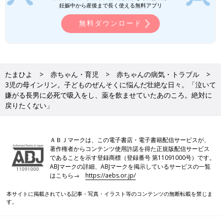
妊娠中から産後まで長く使える無料アプリ
子どもだから、薬が症状をよくしてくれるものだって、理解でき
ないんですよね。長男のためを思っての治療なのに、嫌がってで
無料ダウンロード
きないというのは、結構きつかったです。
そういえば、病院もすごい怖がっていました。赤ちゃんのころは
抱っこで連れて行けていたんですが、歩けるようになってから
たまひよ
赤ちゃん・育児
赤ちゃんの病気・トラブル
は、嫌がるのを引きずるような形で連れて行くことになったり。
3児の母インリン。子どものぜんそくに悩んだ壮絶な日々。「泣いて
着いてからも脱走しようとするから叱ると、ギャーってすごい声
嫌がる長男に必死で吸入をし、薬を飲ませていたあのころ。絶対に
で泣き出してしまい…。長男は泣き声も本当に大きくて、すごい
戻りたくない」
泣き方をする子だったので、病院では本当にヒヤヒヤしていまし
た。
ＡＢＪマークは、この電子書店・電子書籍配信サービスが、
今でも長男と冗談で言うんです。『もうあのころには戻りたくな
著作権者からコンテンツ使用許諾を得た正規版配信サービス
いね』って。そのくらい大変な時期でした」（インリンさん）
であることを示す登録商標（登録番号 第11091000号）です。
ABJマークの詳細、ABJマークを掲示しているサービスの一覧
また、長男のぜんそくのこともあり、小さなころはあまり遠出し
はこちら→
https://aebs.or.jp/
なかったともいいます。
本サイトに掲載されている記事・写真・イラスト等のコンテンツの無断転載を禁じま
す。
「いつも咳をしている長男でしたが、こちらでは対応しきれない
ような症状が出ることがあって。症状が起きると、1～2時間で終