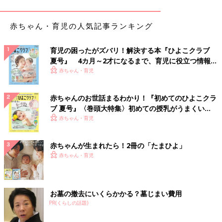
私も初めての子育てなので、赤ちゃんがしょっちゅう咳（せ）き
込んで嘔吐するなんて見たことがないし、すごく心配で、よく病
赤ちゃん・育児の人気記事ランキング
院に連れて行っていました。病院では、最初『小さい子は気管支
が弱いので、どうしても咳が長引いたりしちゃうんですよ』と言
育児の困ったがズバリ！解決する本『ひよこクラブ
われていたんですが、本当にたびたび起こるので、アレルギー検
夏号』 4カ月～2才になるまで、育児に役立つ情報が
査はしなかったものの、医師が症状を見て『これ以上咳がひどく
いっぱい！
赤ちゃん・育児
ならないように、吸入の治療をしましょうか』ということに。そ
れで治療をスタートさせました。家でもスチーム吸入器を購入す
るなどして、長男の環境にはいろいろと気をつけていたんです
赤ちゃんのお世話まるわかり！『初めてのひよこクラ
が、症状はなかなか改善しなかったんです」（インリンさん）
ブ 夏号』〈巻頭大特集〉初めての授乳がうまくい
く！ おっぱい・ミルクの基本と夏のトラブル 解決テ
赤ちゃん・育児
赤ちゃんのころから頻繁に咳をしていたというインリンさんの長
ク
男。咳き込みすぎて、呼吸困難のようになることもあったそうで
赤ちゃんが生まれたら！2冊の「たまひよ」
す。
赤ちゃん・育児
「ひどいときは息をするだけでも咳が出てしまって、咳き込みす
ぎると呼吸もうまくできないみたいで、苦しそうにしていまし
お墓の撤去にいくらかかる？墓じまい費用
た。3～4歳くらいになって言葉を話せるようになっていたころに
PR(くらしの話題)
は、咳き込んでしまってなかなか話せないということもありまし
たね。