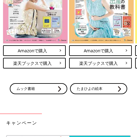
たが治療する努力をしないで、どうするの！ステロイドだからと
怖がって治療しないと、大人になってもぜんそくの症状が続く可
能性があるんだよ！』って。医師にそう言われて、これは子ども
が苦しまないために必要なことなんだとハッとして、そこから
は、医師の言うとおり、毎朝しっかりと長期治療薬を続けること
にしました。
Amazonで購入
Amazonで購入
私も咳ぜんそくが出ることがあるので使ったことがあるんです
が、スプレータイプの吸入薬ってちゃんと薬を吸えているのかよ
楽天ブックスで購入
楽天ブックスで購入
くわからなくて難しいんですよね。子どもには吸入補助具（スペ
ーサー）も一緒に処方されていたので、口に当てて普通に呼吸す
れば薬を吸えるはずなんですけど、長男も最初は怖かったんでし
ょうね。大泣きする長男に無理やり吸入しているような感じでし
ムック書籍
たまひよの絵本
た。泣いている長男に『お願い、吸って！ 吸って！』みたいな
感じで声をかけて、私も必死でした。
ちなみに、長男が通っていた病院は、アレルギー治療の専門医が
いる病院で、ぜんそくの子のほかにもアトピー性皮膚炎やアレル
キャンペーン
ギー持ちの子がたくさん通っていたんですね。当時は病院で3～4
時間待つなんてこともよくあって、大人でもどうやって時間をつ