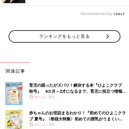
Recommended by
ランキングをもっと見る
出典：Instagramアカウント「pan_seri.suri」
関連記事
pan_seri.suriさんが紹介しているのは、セリアのはっ水ミニポー
チ。シンプルなデザインで軽く、リップなどの小物類が収納でき
育児の困ったがズバリ！解決する本『ひよこクラブ
るんだそう♪ 防水仕様ではないようですが、水をはじいてくれる
秋号』 4カ月～2才になるまで、育児に役立つ情報が
ため、雨の日のお出かけにもぴったりみたいです！
いっぱい！
赤ちゃん・育児
【3COINS】高見えで2色買い！シンプルで使いやす
赤ちゃんのお世話まるわかり！『初めてのひよこクラ
いダブルポケットキーケース
ブ 夏号』〈巻頭大特集〉初めての授乳がうまくい
く！ おっぱい・ミルクの基本と夏のトラブル 解決テ
赤ちゃん・育児