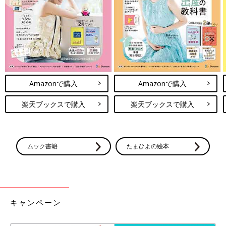
出典：Instagramアカウント「kiki_mama_24」
こちらはkiki_mama_24さんが紹介している、
無印
良品のフラッ
トポーチ。片手でパカっとあけられる仕様で、鍵やイヤホン、リ
ップクリームなどを収納するのにぴったりなんだとか！ループが
ついているため、バッグにつけて持ち運べるそうです♪
3COINS「大人気アイテムが進化」「想
像以上に便利」超優秀！お出かけグッズ
Amazonで購入
Amazonで購入
4選
3COINSからお出かけに使える便利グッズが登
楽天ブックスで購入
楽天ブックスで購入
場し、SNSで話題沸騰中！コンパクトで持ち運
びに便利なレジャーシートやチェアのほか、両
手があいて快適なマルチホルダーなど気になる
ものが勢ぞろいです。超優秀アイテムばかりな
ので、ぜひチェックしてみてくださいね♪
ZARA・H＆М「秋冬っぽい素材と色味に
ムック書籍
たまひよの絵本
キュン」「シューズ・バッグ・アクセ
も」おすすめ小物アイテム4選
ZARAとH＆Мの「小物類」が、大人気です！秋
冬っぽい素材と色味がかわいらしいシューズや
バッグ、アクセサリーなど、どれもキュンとす
るものばかり♪ 今回はそんな両ブランドの、お
キャンペーン
すすめ小物アイテムをご紹介します。
どのアイテムも、ちょっとした小物類を収納することができ、と
っても便利ですよね！ミニポーチは荷物の整理に役立つだけでな