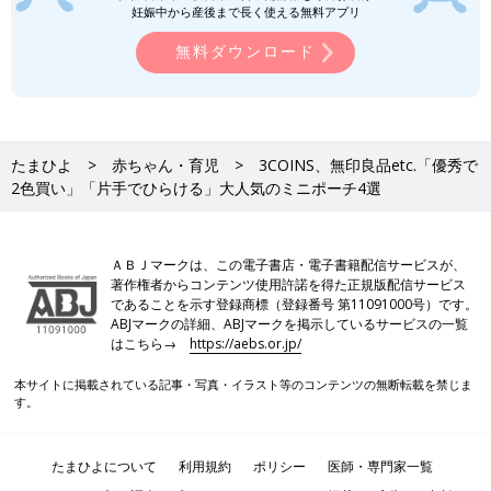
妊娠中から産後まで長く使える無料アプリ
無料ダウンロード
たまひよ
赤ちゃん・育児
3COINS、無印良品etc.「優秀で
2色買い」「片手でひらける」大人気のミニポーチ4選
ＡＢＪマークは、この電子書店・電子書籍配信サービスが、
著作権者からコンテンツ使用許諾を得た正規版配信サービス
であることを示す登録商標（登録番号 第11091000号）です。
ABJマークの詳細、ABJマークを掲示しているサービスの一覧
はこちら→
https://aebs.or.jp/
本サイトに掲載されている記事・写真・イラスト等のコンテンツの無断転載を禁じま
す。
たまひよについて
利用規約
ポリシー
医師・専門家一覧