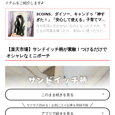
イテムをご紹介します♪
3COINS、ダイソー、キャンドゥ「神す
ぎた！」「安心して使える」子育てママ
に便利すぎる！コスパ最高のスマホグッ
今や生活に欠かせないものとなったスマホ。子
ズ5選
どもの写真を撮ったり、支払いに使ったりと子
どもとのお出かけでも出番が多いですよね！そ
こで今回は、子育てママに便利なスマホグッズ
をご紹介します。プチプラで買えるものばかり
【楽天市場】サンドイッチ柄が素敵！つけるだけで
だから、ぜひ試してみてくださいね♪
オシャレなミニポーチ
このまま続きを見る
サクサク読める！お気に入り記事を登録可能
アプリで続きを見る