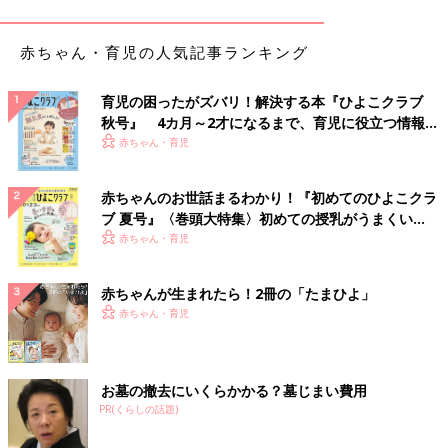
ポーチ
赤ちゃん・育児の人気記事ランキング
育児の困ったがズバリ！解決する本『ひよこクラブ
秋号』 4カ月～2才になるまで、育児に役立つ情報が
いっぱい！
赤ちゃん・育児
赤ちゃんのお世話まるわかり！『初めてのひよこクラ
ブ 夏号』〈巻頭大特集〉初めての授乳がうまくい
く！ おっぱい・ミルクの基本と夏のトラブル 解決テ
赤ちゃん・育児
ク
赤ちゃんが生まれたら！2冊の「たまひよ」
赤ちゃん・育児
お墓の撤去にいくらかかる？墓じまい費用
PR(くらしの話題)