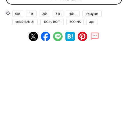
0歳
1歳
2歳
3歳
4歳～
Instagram
無印良品/MUJI
100均/100円
3COINS
app
出典：Instagramアカウント「nanako_mum」
こちらのミニポーチは、nanako_mumさんが楽天市場で購入し
たもの。リップやコンシーラー、SDカードリーダーなどを入れ
て持ち歩いているんだとか♪ バッグの持ち手につけられるのはも
ちろん、スマホショルダーにもつけられるみたいです◎
【セリア】使い勝手抜群！はっ水加工が嬉しいミニ