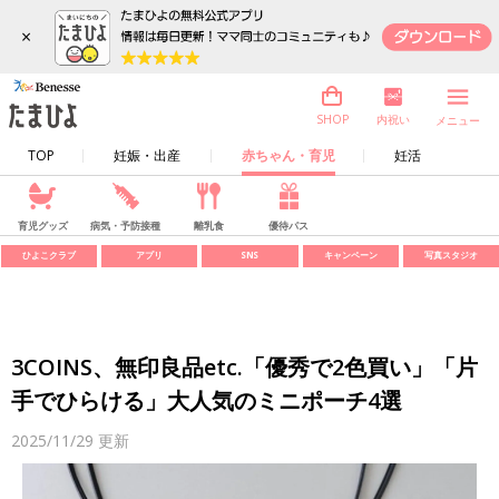
×
内祝い
SHOP
メニュー
TOP
妊娠・出産
赤ちゃん・育児
妊活
育児グッズ
病気・予防接種
離乳食
優待パス
ひよこクラブ
アプリ
SNS
キャンペーン
写真スタジオ
3COINS、無印良品etc.「優秀で2色買い」「片
手でひらける」大人気のミニポーチ4選
2025/11/29
更新