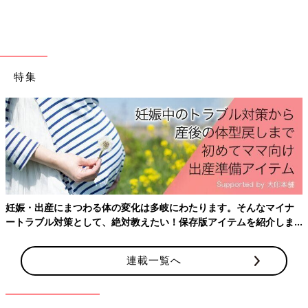
出典：Instagramアカウント「niko_kurashi_」
こちらのアイテムは、niko_kurashi_さんが3COINS（
スリーコイ
特集
ンズ
）で発見したというもの。キーケースとして販売されている
ようですが、ミニサイズのポケットティッシュや、リップなども
収納できるんだとか♪ 1点あたり550円とは思えない高見えデザ
インで、2色買いしたんだそうです◎
【無印良品】片手でひらける！シンプルで使いやす
いフラットポーチ
妊娠・出産にまつわる体の変化は多岐にわたります。そんなマイナ
ートラブル対策として、絶対教えたい！保存版アイテムを紹介しま
す。
連載一覧へ