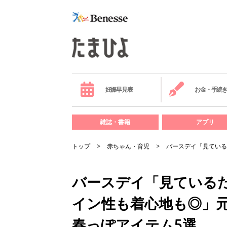
妊娠早見表
お金・手続
雑誌・書籍
アプリ
トップ
赤ちゃん・育児
バースデイ「見ている
バースデイ「見ている
イン性も着心地も◎」
春っぽアイテム5選