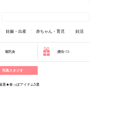
妊娠・出産
赤ちゃん・育児
妊活
離乳食
優待パス
写真スタジオ
厳選★春っぽアイテム5選