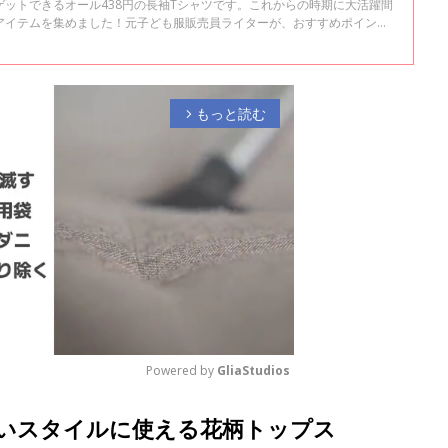
ットできるオール438円の長袖Tシャツです。これからの時期に大活躍間
アイテムを集めました！元子ども服販売員ライターが、おすすめポイント
すので、ぜひチェックしてくださいね♪
もっと読む
arrow_forward_ios
Powered by 
GliaStudios
いスタイルに使える花柄トップス
M