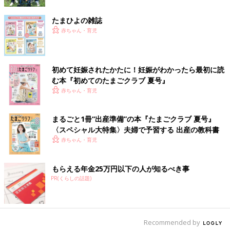
たまひよの雑誌
赤ちゃん・育児
初めて妊娠されたかたに！妊娠がわかったら最初に読
む本『初めてのたまごクラブ 夏号』
赤ちゃん・育児
まるごと1冊“出産準備”の本『たまごクラブ 夏号』
〈スペシャル大特集〉夫婦で予習する 出産の教科書
赤ちゃん・育児
もらえる年金25万円以下の人が知るべき事
PR(くらしの話題)
Recommended by