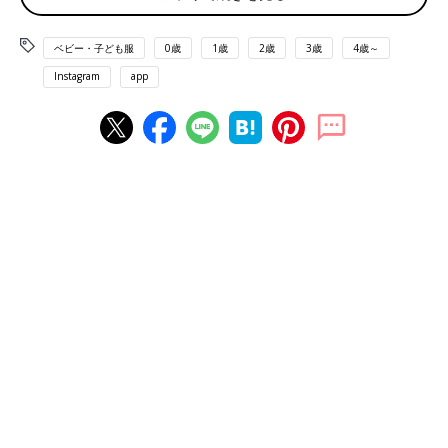
ベビー・子ども服
0歳
1歳
2歳
3歳
4歳～
Instagram
app
出典：Instagramアカウント「h.m.h.h_____」
こちらはh.m.h.h_____さんが購入した、「＆mignon（アンドミニ
ョン）」の花柄トップス。フリルのえりや、海外服っぽい花柄が
とっても可愛いデザインです♪ 1枚でボトムスと合わせたコーデ
はもちろん、ブラウスなどを重ねて、えりをチラ見せするのもお