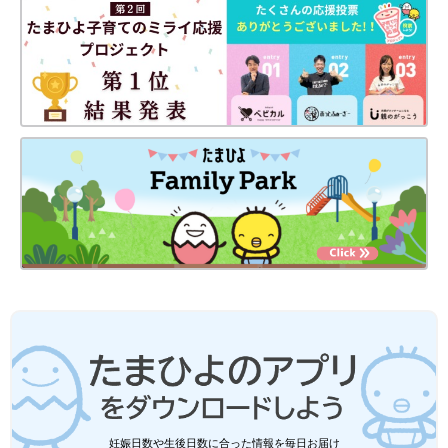
出典：Instagramアカウント「sutchama_ikuji」
こちらはsutchama_ikujiさんが購入した、「nooncoco（ヌーン
ココ）」のブラウス。くすみブルーの絶妙な色味が、とっても春
らしいですよね♪ ガーゼ素材なので、やわらかく、通気性が高い
のも◎。この投稿のようなブルー×ブラウンの今っぽコーデはも
妊娠日数や生後日数に合った情報を毎日お届け