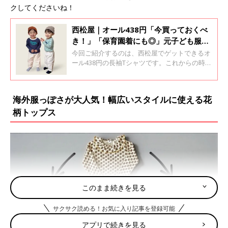
クしてくださいね！
西松屋｜オール438円「今買っておくべ
き！」「保育園着にも◎」元子ども服販
売員ライターが推す★長袖Tシャツ5選
今回ご紹介するのは、西松屋でゲットできるオ
ール438円の長袖Tシャツです。これからの時期
に大活躍間違いなしの、着まわししやすいアイ
テムを集めました！元子ども服販売員ライター
が、おすすめポイントやコーデ術もお伝えして
海外服っぽさが大人気！幅広いスタイルに使える花
おりますので、ぜひチェックしてくださいね♪
柄トップス
このまま続きを見る
サクサク読める！お気に入り記事を登録可能
アプリで続きを見る