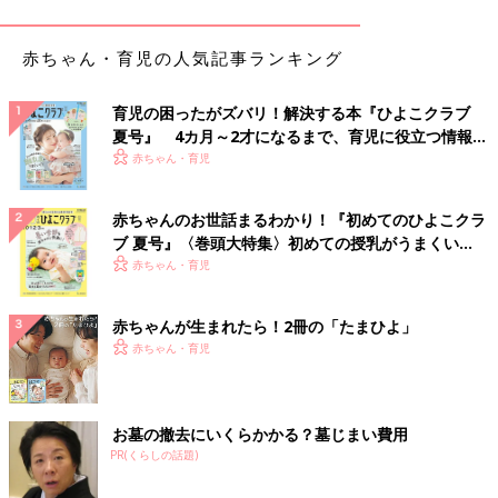
すすめ◎。カジュアルから甘めまで、幅広いスタイルを楽しめる
アイテムです！
赤ちゃん・育児の人気記事ランキング
ヘビロテ確実！色もデザインも超絶キュートな長袖
育児の困ったがズバリ！解決する本『ひよこクラブ
Tシャツ
夏号』 4カ月～2才になるまで、育児に役立つ情報が
いっぱい！
赤ちゃん・育児
赤ちゃんのお世話まるわかり！『初めてのひよこクラ
ブ 夏号』〈巻頭大特集〉初めての授乳がうまくい
く！ おっぱい・ミルクの基本と夏のトラブル 解決テ
赤ちゃん・育児
ク
赤ちゃんが生まれたら！2冊の「たまひよ」
赤ちゃん・育児
お墓の撤去にいくらかかる？墓じまい費用
PR(くらしの話題)