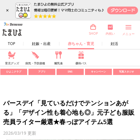
×
内祝い
SHOP
メニュー
TOP
妊娠・出産
赤ちゃん・育児
妊活
育児グッズ
病気・予防接種
離乳食
優待パス
ひよこクラブ
アプリ
SNS
キャンペーン
写真スタジオ
バースデイ「見ているだけでテンションあが
る」「デザイン性も着心地も◎」元子ども服販
売員ライター厳選★春っぽアイテム5選
2026/03/19
更新