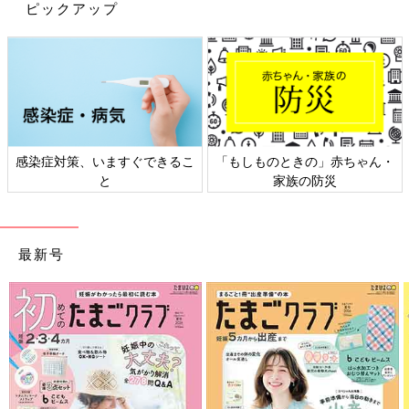
ピックアップ
しものときの」赤ちゃん・
日本外来小児科学会リーフレッ
六星占
家族の防災
ト検討会
最新号