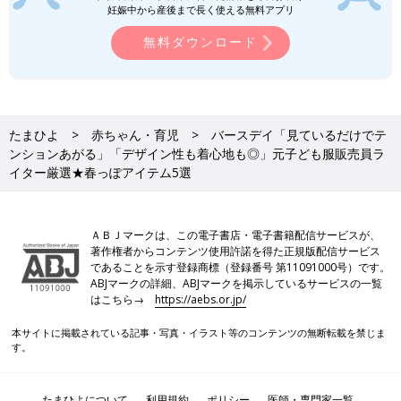
ちろん、ホワイトやブラック、ベージュ系と合わせるのもおすす
妊娠中から産後まで長く使える無料アプリ
め！
無料ダウンロード
GUキッズ「春色ピンクがおしゃれ！」
「ニット・パンツ・カーデも！」買うべ
きアイテム5選
GUキッズの春アイテムはもうチェックしまし
たか？新作のパンツや、春らしいピンクカラー
たまひよ
赤ちゃん・育児
バースデイ「見ているだけでテ
のキャップやニットなど、どれもおしゃれでお
出かけが楽しくなるものばかり♪ 今回は、そん
ンションあがる」「デザイン性も着心地も◎」元子ども服販売員ラ
なGUキッズの買うべきアイテムをご紹介しま
イター厳選★春っぽアイテム5選
す！
アプレ レ クール「これは買うべき！」
「サンリオとディズニーコラボも！」春
アイテム5選
アプレ レ クールの春アイテムが激かわです。
ＡＢＪマークは、この電子書店・電子書籍配信サービスが、
ジャンパースカートやワンピ、ドッキングTシ
著作権者からコンテンツ使用許諾を得た正規版配信サービス
ャツなど「着せてみたい！」と思えるものばか
であることを示す登録商標（登録番号 第11091000号）です。
り。小さなハートやリボン、フリルなどデザイ
ABJマークの詳細、ABJマークを掲示しているサービスの一覧
ンも凝っているんです♪ 今回はそんなアプレ レ
はこちら→
https://aebs.or.jp/
春っぽい柄や色味で今しかできないコーデを楽しん
クールのおすすめ春アイテムをご紹介します。
で♪
本サイトに掲載されている記事・写真・イラスト等のコンテンツの無断転載を禁じま
す。
バースデイでは、ほかにもたくさんの春っぽアイテムが販売され
ています。優しめのピンクやブルー、小花柄などのデザインをセ
たまひよについて
利用規約
ポリシー
医師・専門家一覧