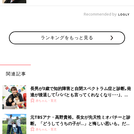
Recommended by
ランキングをもっと見る
出典：Instagramアカウント「s.mama_fashion」
関連記事
s.mama_fashionさんがゲットしたのは、こちらの長袖Tシャ
ツ。どの色味も、春っぽいカラーで素敵ですよね！胸もとのロゴ
が可愛いのはもちろん、首の後ろ側には子どもが書いたような文
長男が3歳で知的障害と自閉スペクトラム症と診断｡発
字でメッセージが入っているのも最高♪ 着まわし力が高く
保育園
達が後退して｢パパとも言ってくれなくなり･･･｣、元
着にもぴったりなので、1枚はゲットしておきたいアイテムです
プロバスケ選手･岡田優介
赤ちゃん・育児
◎
元TBSアナ・高野貴裕。長女が先天性ミオパチーと診
色味もデザインも可愛すぎる！春のお出かけにもぴ
断。「どうしてうちの子が…」と悔しい思いも。だか
ったりなワンピース
らこそ、娘との時間を全力で楽しみたい
赤ちゃん・育児