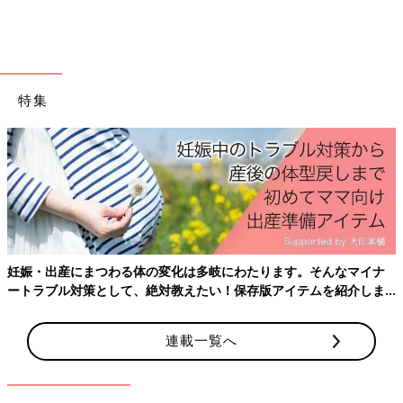
出典：Instagramアカウント「menacon.wd」
特集
こちらはmenacon.wdさんが紹介している、「moimoi（モイモ
イ）」のワンピース。グリーンのギンガムチェックとパープルの
産後はお世話で大忙し、出産前にそろえておき
フリル、えりに重ねられたレースなど、とにかくキュートで春に
ておきたいことをわかりやすく紹介！
ぴったりのアイテムです♪ 背中側にはスナップボタンがついてい
るため、着脱しやすいのもGOOD！1枚での着用はもちろん、ト
ップスを重ねて、えりをチラ見せしても◎
コーデの幅が広がる！春っぽさ満開の花柄サロペッ
ます。そんなマイナ
ト
アイテムを紹介しま
連載一覧へ