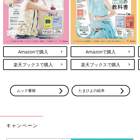
出典：Instagramアカウント「chocobaby.10」
Amazonで購入
Amazonで購入
chocobaby.10さんがおすすめしているのは、こちらの花柄サロ
ペット。オフホワイトの生地にブルーの花柄、ピンクゴールドの
楽天ブックスで購入
楽天ブックスで購入
金具と、春っぽさ満開のデザインですよね♪ すそのフリルも最高
に可愛く、着るだけでテンションがあがりそう！インナーを変え
れば幅広いスタイルを楽しむことができ、春のお出かけ着にもぴ
ったりです◎
ムック書籍
たまひよの絵本
デザインも着心地も◎春らしいカラーのガーゼブラ
ウス
キャンペーン