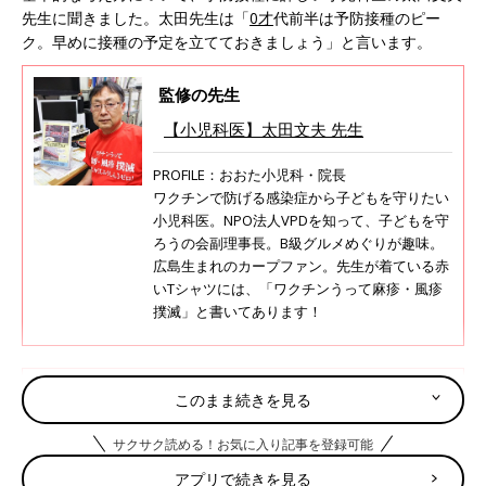
先生に聞きました。太田先生は「
0才
代前半は予防接種のピー
ク。早めに接種の予定を立てておきましょう」と言います。
監修の先生
【小児科医】太田文夫 先生
PROFILE：おおた小児科・院長
ワクチンで防げる感染症から子どもを守りたい
小児科医。NPO法人VPDを知って、子どもを守
ろうの会副理事長。B級グルメめぐりが趣味。
広島生まれのカープファン。先生が着ている赤
いTシャツには、「ワクチンうって麻疹・風疹
撲滅」と書いてあります！
【産後初外出】健診・通院以外の赤ちゃ
このまま続きを見る
ん連れの“プチ外出”。みんなは「いつご
ろから」「どこに」出かけているの？
近所を少し歩くような“プチ外出”。初めての赤
サクサク読める！お気に入り記事を登録可能
ちゃんと一緒の“プチ外出”は、生後何カ月ごろ
アプリで続きを見る
にしたファミリーが多いのでしょうか？ 健診