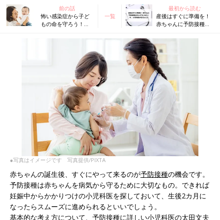
前の話
最初から読む
怖い感染症から子ど
一覧
産後はすぐに準備を！
もの命を守ろう！
赤ちゃんに予防接種は
「麻疹」「風疹」の
かわいそうじゃない！
排除国である日本
今、小児科医が伝えた
で、ワクチン接種が
いこと
大切な理由とは？
【小児科医】
●写真はイメージです 写真提供/PIXTA
赤ちゃんの誕生後、すぐにやって来るのが
予防接種
の機会です。
予防接種は赤ちゃんを病気から守るために大切なもの。できれば
妊娠中からかかりつけの小児科医を探しておいて、生後2カ月に
なったらスムーズに進められるといいでしょう。
基本的な考え方について、予防接種に詳しい小児科医の太田文夫