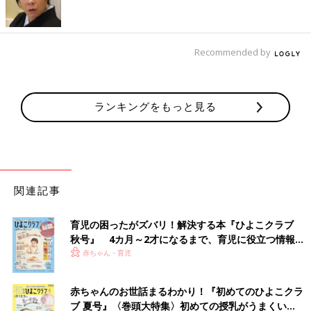
ワクチンのことです。
覚えておきたいのは、注射の生ワクチンを接種したあと、次に注
射の生ワクチンを接種する場合は27日以上空ける必要があるとい
うことです」（太田先生）
Recommended by
【知っておきたいこと・２】効率よく予防接種を受
けるには、同時接種が有効
ランキングをもっと見る
関連記事
育児の困ったがズバリ！解決する本『ひよこクラブ
秋号』 4カ月～2才になるまで、育児に役立つ情報が
いっぱい！
赤ちゃん・育児
赤ちゃんのお世話まるわかり！『初めてのひよこクラ
同時接種とは2種類以上のワクチンを、1回の通院で接種すること
ブ 夏号』〈巻頭大特集〉初めての授乳がうまくい