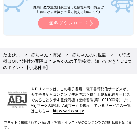
妊娠日数や生後日数に合った情報を毎日お届け
妊娠中から産後まで長く使える無料アプリ
無料ダウンロード
たまひよ
赤ちゃん・育児
赤ちゃんのお世話
同時接
種はOK？注射の間隔は？赤ちゃんの予防接種、知っておきたい2つ
のポイント【小児科医】
ＡＢＪマークは、この電子書店・電子書籍配信サービスが、
著作権者からコンテンツ使用許諾を得た正規版配信サービス
であることを示す登録商標（登録番号 第11091000号）です。
ABJマークの詳細、ABJマークを掲示しているサービスの一覧
はこちら→
https://aebs.or.jp/
本サイトに掲載されている記事・写真・イラスト等のコンテンツの無断転載を禁じま
す。