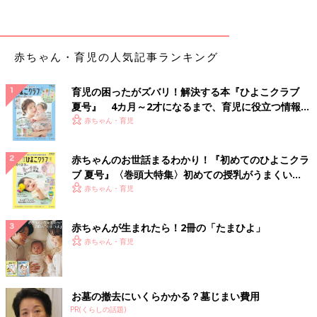
【知っておきたいこと・１】ワクチンの接種と接種
方法によって次の接種までの間隔が違う
赤ちゃん・育児の人気記事ランキング
育児の困ったがズバリ！解決する本『ひよこクラブ
夏号』 4カ月～2才になるまで、育児に役立つ情報が
いっぱい！
赤ちゃん・育児
赤ちゃんのお世話まるわかり！『初めてのひよこクラ
ブ 夏号』〈巻頭大特集〉初めての授乳がうまくい
く！ おっぱい・ミルクの基本と夏のトラブル 解決テ
赤ちゃん・育児
ク
ワクチンの種類は大きく「生ワクチン」「不活化ワクチン」に分
赤ちゃんが生まれたら！2冊の「たまひよ」
かれ、この種類と接種方法によって、次の予防接種までの間隔が
赤ちゃん・育児
違います。
「『生ワクチン』とは、生きた病原体の病原性を極力弱めて作っ
お墓の撤去にいくらかかる？墓じまい費用
たワクチンで、『不活化ワクチン』とは、病原体を殺して作った
PR(くらしの話題)