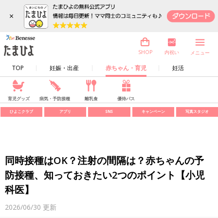
×
内祝い
SHOP
メニュー
TOP
妊娠・出産
赤ちゃん・育児
妊活
育児グッズ
病気・予防接種
離乳食
優待パス
ひよこクラブ
アプリ
SNS
キャンペーン
写真スタジオ
同時接種はOK？注射の間隔は？赤ちゃんの予
防接種、知っておきたい2つのポイント【小児
科医】
2026/06/30
更新