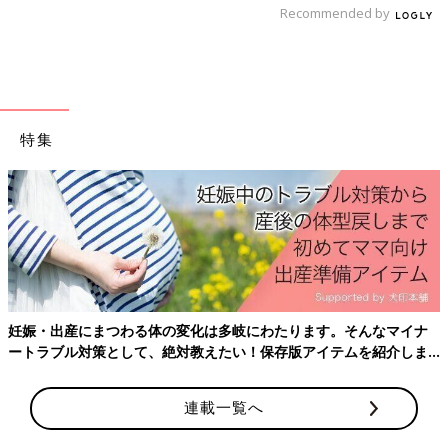
るべきワクチンがたくさんあります。体調不良や受け忘れなど
Recommended by
科の先生に解説してもらいました♪
で、接種スケジュールがずれた場合は、かかりつけ医に相談しま
しょう。接種当日、多少機嫌が悪くても、発熱、おう吐、下痢な
どの症状がなければ接種できることもあるそうです。接種予定の
病院に相談してみましょう。
特集
参考／『初めてのひよこクラブ』2026年夏号「正しく知ってお
きたい予防接種の最新情報」
●記事の内容は2026年5月の情報で、現在と異なる場合がありま
す。
『初めてのひよこクラブ』2026年夏号「正しく知っておきたい
予防接種の最新情報」特集では、接種スケジュールや予防接種の
受け方などを具体的に紹介しています。
妊娠・出産にまつわる体の変化は多岐にわたります。そんなマイナ
ートラブル対策として、絶対教えたい！保存版アイテムを紹介しま
『初めてのひよこクラブ』最新号はこちら！
す。
連載一覧へ