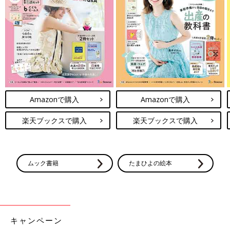
前の話
最初から読む
怖い感染症から子ど
一覧
産後はすぐに準備を！
もの命を守ろう！
赤ちゃんに予防接種は
「麻疹」「風疹」の
かわいそうじゃない！
排除国である日本
今、小児科医が伝えた
で、ワクチン接種が
いこと
大切な理由とは？
【小児科医】
Amazonで購入
Amazonで購入
楽天ブックスで購入
楽天ブックスで購入
ムック書籍
たまひよの絵本
キャンペーン