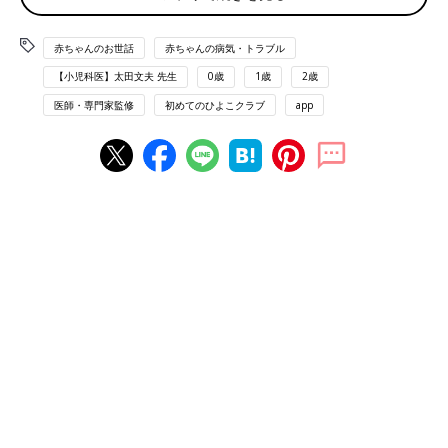
や通院以外の“プチ外出”について、先輩ファミ
リーに聞きました。
予防接種は赤ちゃん、そして社会全体を守るために
赤ちゃんのお世話
赤ちゃんの病気・トラブル
必要です
【小児科医】太田文夫 先生
0歳
1歳
2歳
医師・専門家監修
初めてのひよこクラブ
app
赤ちゃんの時期の予防接種には、受けるべきものがたくさんあり
ます。
「『病気にかかれば、自然に免疫はつく』などと考えて、予防接
種を受けさせることを躊躇（ちゅうちょ）する人も見られます。
予防接種を受けていない赤ちゃんが病気にかかると、重症化して
命を落としたり、後遺症で苦しんだりすることもあります。さら
に、本人が大変なだけでなく、家族や友だちにうつしたり、妊娠
中の人にうつして、おなかの赤ちゃんにまで影響が出てしまう恐
れもあります」（太田先生）
予防接種を受けることは、その子自身とママ・パパ、周囲の人々
を守ること。社会全体から感染症をなくすためにも、積極的な接
種を検討しましょう。