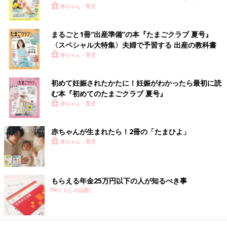
です。
く！ おっぱい・ミルクの基本と夏のトラブル 解決テ
赤ちゃん・育児
ク
「0才代の赤ちゃんが受けたい予防接種は、種類も接種回数もと
まるごと1冊“出産準備”の本『たまごクラブ 夏号』
ても多いです。接種を遅らせないためにも、通院によるママ・パ
〈スペシャル大特集〉夫婦で予習する 出産の教科書
パの負担を減らすためにも、同時接種をすすめています。異なる
赤ちゃん・育児
ワクチンを体の何カ所か（右腕、左腕、右太もも、左太ももな
ど）に分けて接種します。接種位置の間隔を2.5㎝以上空けれ
ば、全部を脚に打つことも可能です。
初めて妊娠されたかたに！妊娠がわかったら最初に読
安全性と効果は、別の日に1種類ずつ接種するのと変わりませ
む本『初めてのたまごクラブ 夏号』
ん。副反応が起こる割合が多くなったり、特別な副反応が出たり
赤ちゃん・育児
することもありません」（太田先生）
監修／太田文夫先生
撮影／矢作常明 文／ひよこクラブ編集部
赤ちゃんが生まれたら！2冊の「たまひよ」
赤ちゃん・育児
低月齢赤ちゃん“期間限定”のかわいいし
ぐさは、なぜするの？【専門家が解説】
赤ちゃんが生まれて間もない時期は、授乳やお
もらえる年金25万円以下の人が知るべき事
むつ替え、沐浴など、お世話にかかりっきり。
PR(くらしの話題)
そんな、我が子との濃密な時間の中で、「なん
でこんなしぐさをするの？」と不思議に感じる
こともあるのではないでしょうか。今回は、低
赤ちゃんが予防接種をスタートしたばかりの時期は、とくに受け
月齢赤ちゃんならではのしぐさについて、小児