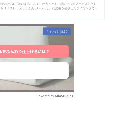
枚目のシングル『はいよろこんで」が大ヒット、緑のマルチアーテストとし
NHK Eテレ『おとうさんといっしょ』に楽曲を提供したタイミングで、
しました。赤ちゃんがおなかの中にいるときのことから誕生後の心境まで
ビューの前編です。
もっと読む
arrow_forward_ios
Powered by 
GliaStudios
M