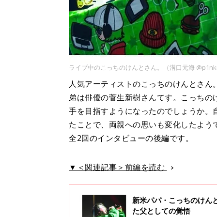
ライブ中のこっちのけんとさん。（溝口元海 @p1nkno1
人気アーティストのこっちのけんとさん
弟は俳優の菅生新樹さんてす。こっちの
手を目指すようになったのでしょうか。
たことで、両親への思いも変化したよう
全2回のインタビューの後編です。
▼＜関連記事＞前編を読む
新米パパ・こっちのけん
た父としての覚悟