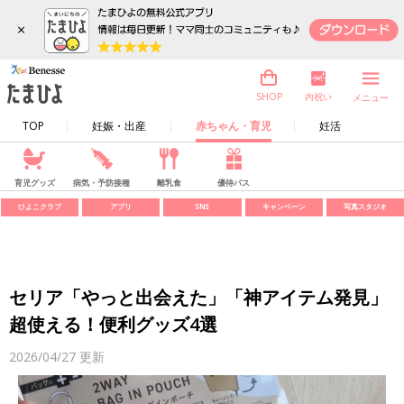
×
内祝い
SHOP
メニュー
TOP
妊娠・出産
赤ちゃん・育児
妊活
育児グッズ
病気・予防接種
離乳食
優待パス
ひよこクラブ
アプリ
SNS
キャンペーン
写真スタジオ
セリア「やっと出会えた」「神アイテム発見」
超使える！便利グッズ4選
2026/04/27
更新