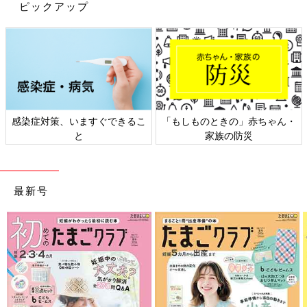
ピックアップ
感染症対策、いますぐできるこ
「もしものときの」赤ちゃん・
出典：Instagramアカウント「sayo_kurashi_」
と
家族の防災
sayo_kurashi_さんがセリアで購入したのは、「ドキュメントフ
ァイル ミニミニタイプ」。約7×11×2cm（縦×横×マチ）とコン
パクトながら、クーポン券や常備薬、ばんそうこう、ヘアゴムな
最新号
どをまとめて入れられるのだそう。じゃばら式で6つに仕切られ
ており、見やすくて取り出しやすい点も気に入っているようです
♪
セリア×ディズニー「新作も可愛すぎ」
「コンプリートしたくなる！」大人気の
トイ・ストーリーグッズ5選
トイ・ストーリーの新作アイテムがセリアに登
場しました！インテリア雑貨やピクニックグッ