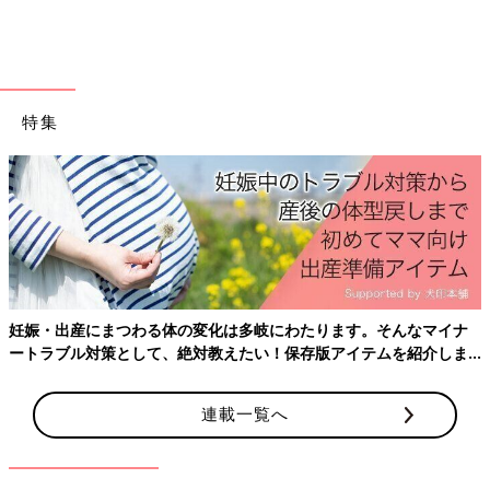
ポーチとして使えるのはもちろん、底のファスナーを開けて筒状
にすると、カップホルダーにもなるのだとか。コンビニなどで飲
み物を買ったときに、両手がふさがらないのがいいですね◎
特集
バッグの中の整理にはコレ！「ドキュメントファイ
ル ミニミニタイプ」
妊娠・出産にまつわる体の変化は多岐にわたります。そんなマイナ
ートラブル対策として、絶対教えたい！保存版アイテムを紹介しま
す。
連載一覧へ