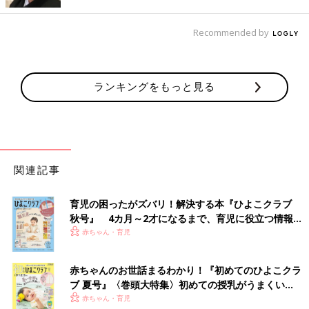
Recommended by
出典：Instagramアカウント「100kin_mag」
こちらは、100kin_magさんが「インスタで見かけてほしかった
アイテム」という「ミニバインダー付き メモ帳」。約
ランキングをもっと見る
13×10cm（縦×横）のバインダーと、メモ用紙50枚がセットにな
っているようです。フックなどにも引っかけられるので、いろい
ろなところに置けて便利そう。「人気商品なので見つけたらお早
めに」とのこと♪
関連記事
やっと出会えた！カップホルダーとしても使える
「2WAY バッグインポーチ」
育児の困ったがズバリ！解決する本『ひよこクラブ
秋号』 4カ月～2才になるまで、育児に役立つ情報が
いっぱい！
赤ちゃん・育児
赤ちゃんのお世話まるわかり！『初めてのひよこクラ
ブ 夏号』〈巻頭大特集〉初めての授乳がうまくい
く！ おっぱい・ミルクの基本と夏のトラブル 解決テ
赤ちゃん・育児