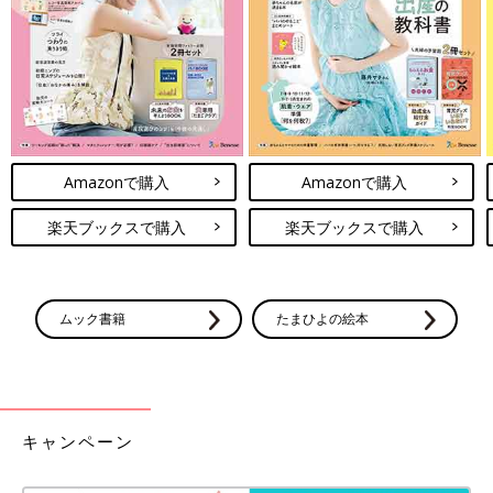
ズ、つい集めたくなるランダム仕様の小物など
気になるものが勢ぞろい♪ 可愛すぎるとSNSで
も大人気なので、ぜひチェックしてみてくださ
いね。
優秀★保冷バッグ「これは手放せな
い！」「見た目もおしゃれでうれし
い！」おすすめ5選
暑い日は保冷バッグが欠かせませんよね。アイ
スをちょっとだけ入れたり、冷凍食品をまとめ
て保管したりと、目的によってサイズや選び方
Amazonで購入
Amazonで購入
も変わるもの。そこで今回は、優秀保冷バッグ
をご紹介します！
今回は、セリアでゲットできる便利グッズをご紹介しました。
楽天ブックスで購入
楽天ブックスで購入
日々のちょっとしたストレスを解消してくれそうなアイテムばか
りでしたよね！1個110円で手軽に試せるので、気になるものが
あれば、ぜひ店舗で探してみてくださいね♪
(文：mayu)
ムック書籍
たまひよの絵本
●記事内の価格はすべて税込み、2026年4月時点のものです。
●記事内容でご紹介している投稿、リンク先は削除される場合が
あります。あらかじめご了承ください。
●記事の内容は2026年4月の情報で、現在と異なる場合がありま
キャンペーン
す。