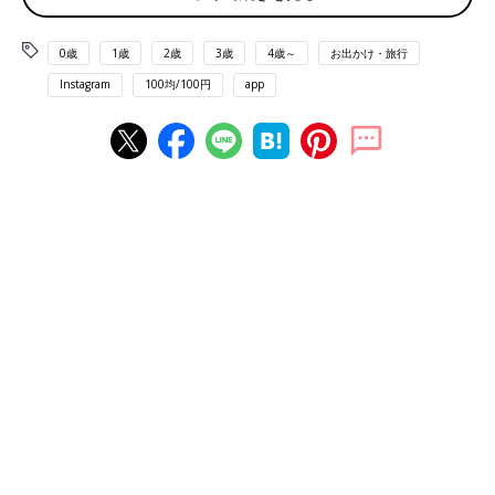
0歳
1歳
2歳
3歳
4歳～
お出かけ・旅行
Instagram
100均/100円
app
出典：Instagramアカウント「itomaru_ikuji」
itomaru_ikujiさんが「これは売り切れる！」と絶賛するのは、セ
リアで購入した「ブラックスティックのり」。郵便物などの宛名
部分に塗って、個人情報を手軽に隠せるアイテムなのだとか。の
りとしての機能もあるようなので、塗った部分を内側にして折り
たたんで捨てるとより安心ですね◎
ミニチュア感が可愛い！SNSでも人気の「ミニバイ
ンダー付き メモ帳」