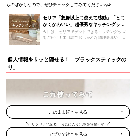
ものばかりなので、ぜひチェックしてみてくださいね♪
セリア「想像以上に使えて感動」「とに
かくかわいい」超優秀なキッチングッズ
4選
今回は、セリアでゲットできるキッチングッズ
をご紹介！木目調でおしゃれな調理器具や、使
い勝手抜群のザルなど、気になるアイテムが勢
ぞろいです。超優秀なものばかりなので、ぜひ
チェックしてみてくださいね♪
個人情報をサッと隠せる！「ブラックスティックの
り」
このまま続きを見る
サクサク読める！お気に入り記事を登録可能
アプリで続きを見る