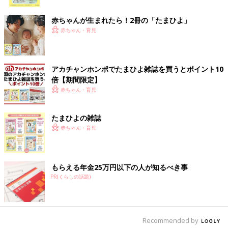
ク
赤ちゃんが生まれたら！2冊の「たまひよ」
赤ちゃん・育児
アカチャンホンポでたまひよ雑誌を買うとポイント10
倍【期間限定】
赤ちゃん・育児
たまひよの雑誌
赤ちゃん・育児
もらえる年金25万円以下の人が知るべき事
PR(くらしの話題)
出典：Instagramアカウント「micomico_kurashi」
こちらは、micomico_kurashiさんがセリアで見つけた「2WAY
Recommended by
バッグインポーチ」。リップやイヤホンなどの小物を入れるミニ