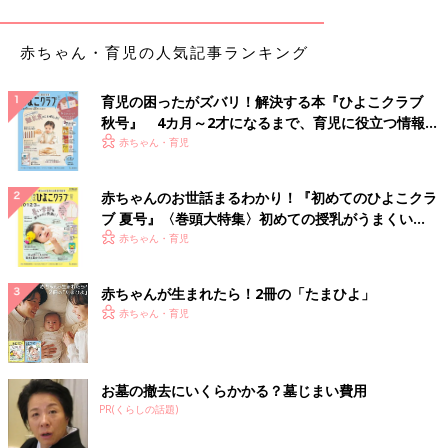
赤ちゃん・育児の人気記事ランキング
育児の困ったがズバリ！解決する本『ひよこクラブ
秋号』 4カ月～2才になるまで、育児に役立つ情報が
いっぱい！
赤ちゃん・育児
赤ちゃんのお世話まるわかり！『初めてのひよこクラ
ブ 夏号』〈巻頭大特集〉初めての授乳がうまくい
く！ おっぱい・ミルクの基本と夏のトラブル 解決テ
赤ちゃん・育児
ク
赤ちゃんが生まれたら！2冊の「たまひよ」
赤ちゃん・育児
お墓の撤去にいくらかかる？墓じまい費用
PR(くらしの話題)