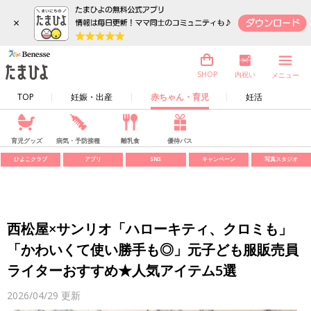
×
内祝い
SHOP
メニュー
TOP
妊娠・出産
赤ちゃん・育児
妊活
育児グッズ
病気・予防接種
離乳食
優待パス
ひよこクラブ
アプリ
SNS
キャンペーン
写真スタジオ
西松屋×サンリオ「ハローキティ、クロミも」
「かわいくて使い勝手も◎」元子ども服販売員
ライターおすすめ★人気アイテム5選
2026/04/29
更新