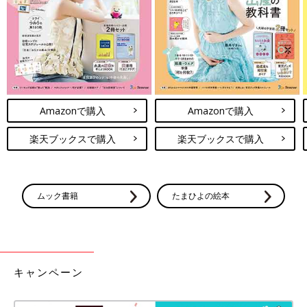
Amazonで購入
Amazonで購入
楽天ブックスで購入
楽天ブックスで購入
ムック書籍
たまひよの絵本
出典：Instagramアカウント「yonin.mama49」
こちらは、よんままさんが購入した、サンリオの半袖Tシャツ。
ハローキティやクロミ、シナモロールなどの人気キャラクターが
勢ぞろいで、サンリオファンにとっては、たまらないアイテムで
す♪ 総柄なので、サロペットやジャンスカとの相性が◎。派手色
キャンペーン
パンツや柄ボトムスと合わせた、ポップなコーデもおすすめ！一
緒に写っているスニーカーも、西松屋で販売されているもののよ