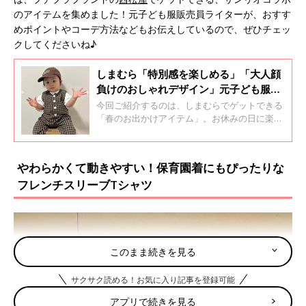
のアイテムを集めました！元子ども服販売員ライターが、おすす
めポイントやコーデ方法などもお伝えしているので、ぜひチェッ
クしてくださいね♪
しまむら「特別感を楽しめる」「大人顔
負けのおしゃれデザイン」元子ども服販
売員ライター厳選★春のお出かけアイテ
今回ご紹介するのは、しまむらでゲットできる
ム5選
「春のお出かけアイテム」。お休みの日に楽し
みたい、おしゃれなアイテムを集めました！元
子ども服販売員ライターが、アイテムの推しポ
イントやおすすめコーデもお伝えしているの
やわらかくて動きやすい！保育園着にもぴったりな
で、ぜひチェックしてくださいね♪
フレンチスリーブTシャツ
このまま続きを見る
サクサク読める！お気に入り記事を登録可能
アプリで続きを見る