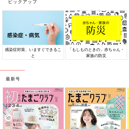
ピックアップ
出典：Instagramアカウント「7r5r_gram」
感染症対策、いますぐできるこ
「もしものときの」赤ちゃん・
7r5r_gramさんが紹介しているのは、ハローキティのモンキーパ
と
家族の防災
ンツ。おしり部分のデザインは、ハローキティの耳とリボンが立
体的になっており、たまらなくかわいいですよね♪ ただし、立体
的な部分が遊具などに引っかかる心配もあるため、室内遊びのと
最新号
きなど、引っかかる心配のないシーンで着用するのがおすすめで
す◎。おしりまわりに余裕のあるシルエットなので、ベビーが動
きやすいのもGOOD！
ポップな総柄デザインが子どもらしくて◎。人気キ
ャラ勢ぞろいの半袖Tシャツ