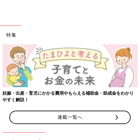
Tシャツ。昨年ごろから人気を集めている「日焼けキティ」のシ
リーズで、夏にぴったりのデザインです♪ 透け感のある素材のた
め、淡色無地の肌着を選ぶと◎。パンツにタックインした着こな
しや、サロペットのインナーとして着るとおしゃれです。
特集
立体的なハローキティがかわいすぎる！ベビーも動
きやすいモンキーパンツ
妊娠・出産・育児にかかる費用やもらえる補助金・助成金をわかり
やすく解説！
連載一覧へ