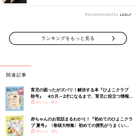
Recommended by
ランキングをもっと見る
出典：Instagramアカウント「yulilymerimo」
yulilymerimoさんがおすすめしているのは、マイメロディのポー
関連記事
チとクロミのレッスンバッグ。綿100％のイブル素材が今っぽく
てかわいいですよね！イラストが刺しゅうで描かれているため、
高見えするのもうれしいポイント♪ 「ママもキッズも使える」
育児の困ったがズバリ！解決する本『ひよこクラブ
と、SNSでも人気を集めています◎
秋号』 4カ月～2才になるまで、育児に役立つ情報が
いっぱい！
赤ちゃん・育児
大人気シリーズ！夏にぴったりな「日焼けキティ」
の半袖Tシャツ
赤ちゃんのお世話まるわかり！『初めてのひよこクラ
ブ 夏号』〈巻頭大特集〉初めての授乳がうまくい
く！ おっぱい・ミルクの基本と夏のトラブル 解決テ
赤ちゃん・育児