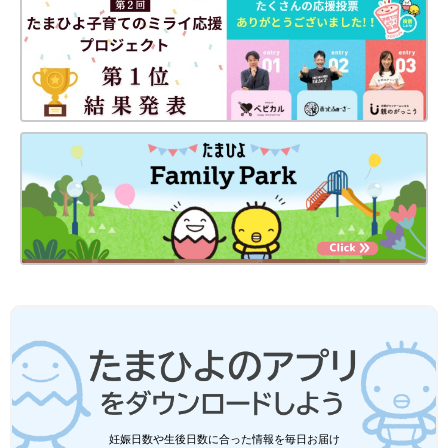
うです。
西松屋｜オール394円★「保育園着に最
適」「抜群の着まわし力」元子ども服販
売員ライター激推し★半袖Tシャツ5選
今回ご紹介するのは、西松屋でゲットできる
「オール394円（税込）」の半袖Tシャツ。保育
園着にもぴったりで、使い勝手のいいアイテム
を集めました！元子ども服販売員ライターが、
アイテムの魅力やコーデ術もお伝えしているの
で、ぜひチェックしてくださいね♪
GUキッズ「春の新商品に注目！」「可
愛すぎて思わず2色買い！」おしゃれア
イテム5選
GUの春の新商品がどれも可愛すぎます♪ 見た
目がおしゃれで着まわしにも使えるものばか
り！思わず2色買いするかたもいるそうで、ま
すます目が離せません。今回は、そんなGUの
おしゃれアイテムをご紹介します。
ファン心をくすぐる人気アイテムが多数販売中♪
西松屋では、ハローキティやクロミ、マイメロディなど、サンリ
オの人気キャラクターがデザインされたアイテムが多数販売され
ています。服はもちろん、バッグやハンカチなどの小物類も充実
妊娠日数や生後日数に合った情報を毎日お届け