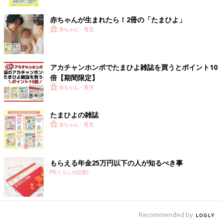
ク
赤ちゃんが生まれたら！2冊の「たまひよ」
赤ちゃん・育児
アカチャンホンポでたまひよ雑誌を買うとポイント10
倍【期間限定】
赤ちゃん・育児
たまひよの雑誌
赤ちゃん・育児
もらえる年金25万円以下の人が知るべき事
PR(くらしの話題)
出典：Instagramアカウント「ju__gram」
こちらはju__gramさんが西松屋で購入した、ハローキティの半袖
Recommended by