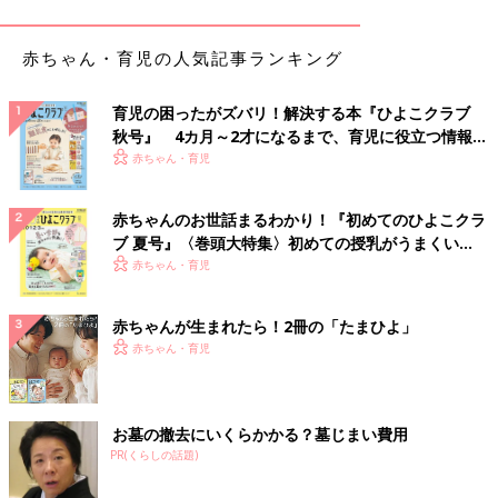
ママもキッズも使える！イブル素材がおしゃれなポ
ーチ、レッスンバッグ
赤ちゃん・育児の人気記事ランキング
育児の困ったがズバリ！解決する本『ひよこクラブ
秋号』 4カ月～2才になるまで、育児に役立つ情報が
いっぱい！
赤ちゃん・育児
赤ちゃんのお世話まるわかり！『初めてのひよこクラ
ブ 夏号』〈巻頭大特集〉初めての授乳がうまくい
く！ おっぱい・ミルクの基本と夏のトラブル 解決テ
赤ちゃん・育児
ク
赤ちゃんが生まれたら！2冊の「たまひよ」
赤ちゃん・育児
お墓の撤去にいくらかかる？墓じまい費用
PR(くらしの話題)