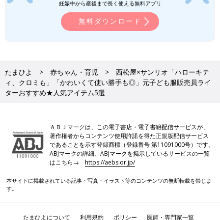
しており、どれもファン心をくすぐるものばかり。サンリオコラ
妊娠中から産後まで長く使える無料アプリ
ボのアイテムは人気が高く、すぐに完売してしまうことが多いた
無料ダウンロード
め、ぜひ早めにチェックしてくださいね♪
(文：今井あやか)
今井あやか
たまひよ
赤ちゃん・育児
西松屋×サンリオ「ハローキテ
3人の子どもを育てる、30代の主婦WEBライター。ブランド子ど
ィ、クロミも」「かわいくて使い勝手も◎」元子ども服販売員ライ
も服の販売員として勤務した経験や、
幼稚園
教諭、幼児食インス
ターおすすめ★人気アイテム5選
トラクターの資格を生かし、育児や食育、ファッション系記事な
どを執筆しています。夫が激務のため、日々ワンオペ育児に奮闘
中…
ＡＢＪマークは、この電子書店・電子書籍配信サービスが、
●記事内容でご紹介している投稿、リンク先は削除される場合が
著作権者からコンテンツ使用許諾を得た正規版配信サービス
であることを示す登録商標（登録番号 第11091000号）です。
あります。あらかじめご了承ください。
ABJマークの詳細、ABJマークを掲示しているサービスの一覧
●記事の内容は2026年4月の情報で、現在と異なる場合がありま
はこちら→
https://aebs.or.jp/
す。
本サイトに掲載されている記事・写真・イラスト等のコンテンツの無断転載を禁じま
す。
たまひよについて
利用規約
ポリシー
医師・専門家一覧