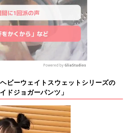
Powered by 
GliaStudios
！ヘビーウェイトスウェットシリーズの
M
u
イドジョガーパンツ」
t
e