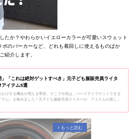
ましたか？やわらかいイエローカラーが可愛いスウェット
ラボのパーカーなど、どれも着回しに使えるものばか
ご紹介します。
開」「これは絶対ゲットすべき」元子ども服販売員ライタ
けアイテム5選
出かけする機会が増える季節。そこで今回は、バースデイでゲットできる
イテム」を集めました！元子ども服販売員ライターが、アイテムの推しポ
いるので、ぜひチェックしてくださいね♪
もっと読む
arrow_forward_ios