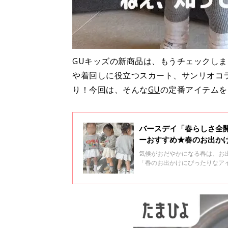
GUキッズの新商品は、もうチェックし
や着回しに役立つスカート、サンリオコ
り！今回は、そんな
GU
の定番アイテムを
バースデイ「春らしさ全
ーおすすめ★春のお出か
気候がおだやかになる春は、お
「春のお出かけにぴったりなア
イントやコーデ術もお伝えして