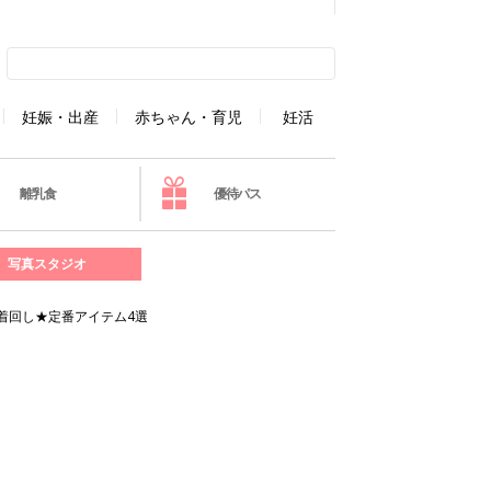
妊娠・出産
赤ちゃん・育児
妊活
離乳食
優待パス
写真スタジオ
着回し★定番アイテム4選