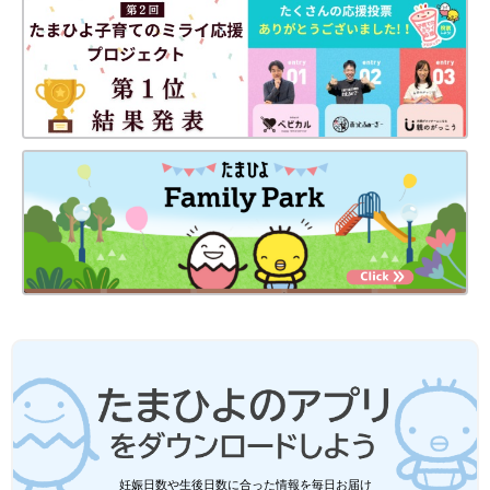
「豆先生に聞く！園で子どもは何してる？」記
事一覧はこちら
次の話
一覧
70歳差の親友!? 1歳児
のお散歩感動物語！～
園で子どもは何して
る？Vol.2～
妊娠日数や生後日数に合った情報を毎日お届け