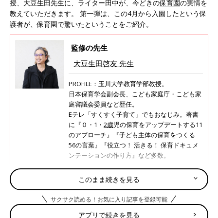
授、大豆生田先生に、ライター田中が、今どきの
保育園
の実情を
教えていただきます。 第一弾は、この4月から入園したという保
護者が、保育園で驚いたということをご紹介。
監修の先生
大豆生田啓友 先生
PROFILE：玉川大学教育学部教授。
日本保育学会副会長、こども家庭庁・こども家
庭審議会委員など歴任。
Eテレ「すくすく子育て」でもおなじみ。著書
に『０・1・
2歳
児の保育をアップデートする11
のアプローチ』『子ども主体の保育をつくる
56の言葉』『役立つ！ 活きる！ 保育ドキュメ
ンテーションの作り方』など多数。
このまま続きを見る
初めての保育園。入園してママが驚いたこと
サクサク読める！お気に入り記事を登録可能
ライター田中（以下、田中）
先生、保育園に子どもを預け始
アプリで続きを見る