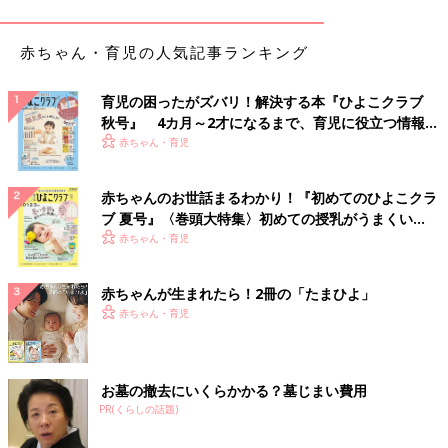
よ。
赤ちゃん・育児の人気記事ランキング
「見えない時間」を、安心に変えるツール、ドキュメンテ
ーション
育児の困ったがズバリ！解決する本『ひよこクラブ
秋号』 4カ月～2才になるまで、育児に役立つ情報が
いっぱい！
赤ちゃん・育児
赤ちゃんのお世話まるわかり！『初めてのひよこクラ
ブ 夏号』〈巻頭大特集〉初めての授乳がうまくい
く！ おっぱい・ミルクの基本と夏のトラブル 解決テ
赤ちゃん・育児
ク
赤ちゃんが生まれたら！2冊の「たまひよ」
赤ちゃん・育児
お墓の撤去にいくらかかる？墓じまい費用
PR(くらしの話題)