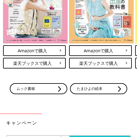
ションを取り入れていますか？」と聞いてみたりするのもいいか
もしれません。
田中
アプリでも配信されて掲示もあると、先生との会話もしや
すくなりそうです。
先生
保護者と保育園が子どもの成長を共有できたら、真に子育
Amazonで購入
Amazonで購入
てのパートナーという関係が作れるかもしれませんね。
楽天ブックスで購入
楽天ブックスで購入
田中
なるほど、奥深い！ 先生、次回もさらに詳しく教えてく
ださい！
先生
次回は福井の保育園での「お散歩」の様子を実際のドキュ
ムック書籍
たまひよの絵本
メンテーションから見ていきましょう。子どもの発想力にきっと
驚きますよ！
取材・文/田中あすか、たまひよONLINE編集部
キャンペーン
●記事の内容は2026年4月の情報であり、現在と異なる場合があ
ります。