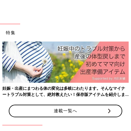
先生
そこなんです！ 一見「ただ遊んでいるだけ」に見える水
遊びも、先生のコメントを読むと「生き物を観察し、友達と協力
しながら試行錯誤している」といった、プロの視点での気づきが
書かれていたりします。 先生たちは、遊びの中から「学びや育
特集
ちの芽」を見つけ、それをどう伸ばすか考えながら関わってくれ
ているんです。
田中
そう思うと、保育園に預けるのってすごいメリットがある
んだなと思えてきます。
でも
0歳
や1歳児さんだと「学びの芽」を見つけるというより、お
世話が中心になるのではないですか？
妊娠・出産にまつわる体の変化は多岐にわたります。そんなマイナ
先生
もちろん0歳児だと「養護」（＝基本的な生活と安心の保
ートラブル対策として、絶対教えたい！保存版アイテムを紹介しま
障）の要素が強めではありますが、
0歳児には0歳児なりにちゃん
す。
と「（自分の世界を広げる）学び」の要素もあるんですよ
。たと
えば、水を手でバシャバシャしていること、ありますよね。
連載一覧へ
ただの水遊びにみえますけど、よく見ると強くたたいてみたり、
弱くしてみたり、感触の違いを試しながら楽しんでいたりするこ
とに気づきます。水という環境とかかわりながら探求している、