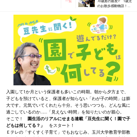
一覧
70歳差の親友!? 1歳児
のお散歩感動物語！～
園で子どもは何して
る？Vol.2～
入園して1か月という保護者も多いこの時期。朝から夕方まで、
子どもを預けていると、保護者が知らない「わが子の時間」は膨
大です。元気でいてくれたら十分。そう思いつつも、どんな風に
過ごしているのか……「見えない時間」を知りたいのが親心。
そこで！
園生活のリアルにせまる連載「豆先生に聞く！園で子
どもは何してる？」
をスタート！
Ｅテレの「すくすく子育て」でもおなじみ、玉川大学教育学部教