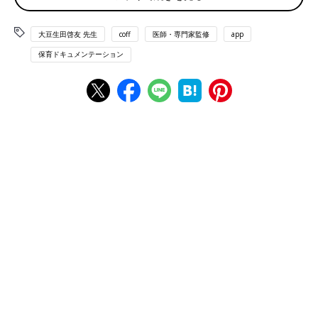
めた友人が「驚いた！」と話してくれたんですけど、最近の保育
園ってすごいんですね。保護者アプリに写真とともに「今日どん
大豆生田啓友 先生
coff
医師・専門家監修
app
な遊びをしたか」が送られてくるんだそうです。今どきはそこま
保育ドキュメンテーション
で進んでるんだ！と感心しちゃいました。 うちの子は手書きの
連絡帳だったので。
大豆生田先生（以下、先生）
そうですね、ICTの活用が進み、
保育園での活動の様子がスマホで見られるところが増えていま
す。お友達が驚かれたものは
「ドキュメンテーション」といっ
て、元は写真付きの保育記録の一つ
なのですが、これを連絡帳
として活用する園が増えています。
田中
それって連絡帳の豪華版みたいなものですか？ 写真が
たくさんあったら、保護者としてはもちろん嬉しいんですけ
ど……今までの連絡帳以上の意味があるんですか？
先生
実はそこが一番大事なところなんです。ドキュメンテー
ションは単なる報告書じゃないんです。
今、子どもが何に夢中に
なっているか。どんなことに関心を持っているか。
保護者が子ど
もの育ちや学びなどを知ることができる、貴重なツールなんです