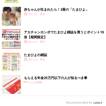
感でき、安心できませんか？
ク
赤ちゃんが生まれたら！2冊の「たまひよ」
「ただの遊び」の中に、保育者がプロの目で見つけ
赤ちゃん・育児
る「学び」
アカチャンホンポでたまひよ雑誌を買うとポイント10
倍【期間限定】
赤ちゃん・育児
たまひよの雑誌
赤ちゃん・育児
もらえる年金25万円以下の人が知るべき事
PR(くらしの話題)
●写真はイメージです 写真提供/ピクスタ
田中
写真と一緒に添えられている園の先生のコメントも、な
Recommended by
んだか読み応えがありますよね。