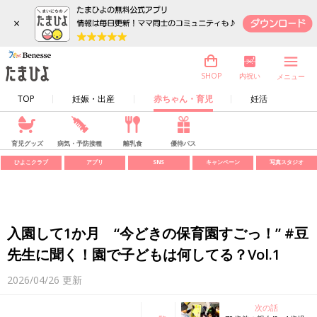
×
内祝い
SHOP
メニュー
TOP
妊娠・出産
赤ちゃん・育児
妊活
育児グッズ
病気・予防接種
離乳食
優待パス
ひよこクラブ
アプリ
SNS
キャンペーン
写真スタジオ
入園して1か月 “今どきの保育園すごっ！” #豆
先生に聞く！園で子どもは何してる？Vol.1
2026/04/26
更新
次の話