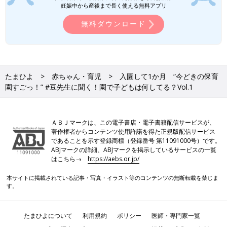
妊娠中から産後まで長く使える無料アプリ
無料ダウンロード
たまひよ
赤ちゃん・育児
入園して1か月 “今どきの保育
園すごっ！” #豆先生に聞く！園で子どもは何してる？Vol.1
ＡＢＪマークは、この電子書店・電子書籍配信サービスが、
著作権者からコンテンツ使用許諾を得た正規版配信サービス
であることを示す登録商標（登録番号 第11091000号）です。
ABJマークの詳細、ABJマークを掲示しているサービスの一覧
はこちら→
https://aebs.or.jp/
本サイトに掲載されている記事・写真・イラスト等のコンテンツの無断転載を禁じま
す。
たまひよについて
利用規約
ポリシー
医師・専門家一覧