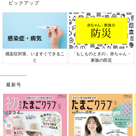
ピックアップ
まさに学びの瞬間ですよね。
田中
なるほど、それが学んでいるということなんですね。
写真付きの記録が保育の質もアップ
先生
保育園の先生たちは子どもがいま、何を楽しんでいるか、
感染症対策、いますぐできるこ
「もしものときの」赤ちゃん・
そこにどんな育ちがあるかといったことを「ドキュメンテーショ
と
家族の防災
ン」に書き記して教えてくれているんです。
先生たちにとっても写真付きの記録を作ることで、子どもの姿を
より理解することができ、
「保育の質の向上」
にもつながると
いわれています。
最新号
田中
まさにプロの視点ですね。私だったら単に水遊びしている
だけと見過ごしてしまうかも。ちょっとした遊びの中にも、うち
の子の育ちがあることを教えてくれる･･･、保育園の先生への尊
敬の気持ちが高まりました。
先生
これから保育園を探す人なら、見学のときに、廊下や玄
関に写真付きの活動掲示があるか見てみたり、「ドキュメンテー