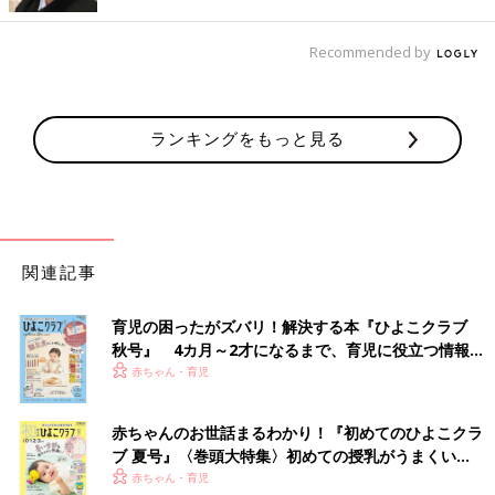
Recommended by
ランキングをもっと見る
写真付きで園での活動を伝えるドキュメンテーション
田中
長時間預けていると不安や罪悪感を持つママ・パパも多
いと思います
関連記事
先生
そうですよね、日本は、諸外国に比較して、子どもが保
育児の困ったがズバリ！解決する本『ひよこクラブ
育園で過ごす時間が長いんです。様子がわからないと不安になる
秋号』 4カ月～2才になるまで、育児に役立つ情報が
のは当然のことと思います。
いっぱい！
赤ちゃん・育児
でもドキュメンテーションを見ると、わが子が真剣な顔で水の中
の生き物を見つけていたり、友達と協力しながら試行錯誤してい
赤ちゃんのお世話まるわかり！『初めてのひよこクラ
たり、そんな「今、この瞬間」が可視化されます。写真で見られ
ブ 夏号』〈巻頭大特集〉初めての授乳がうまくい
ることで「わが子が保育園での時間を全力で楽しんでいる」と実
く！ おっぱい・ミルクの基本と夏のトラブル 解決テ
赤ちゃん・育児