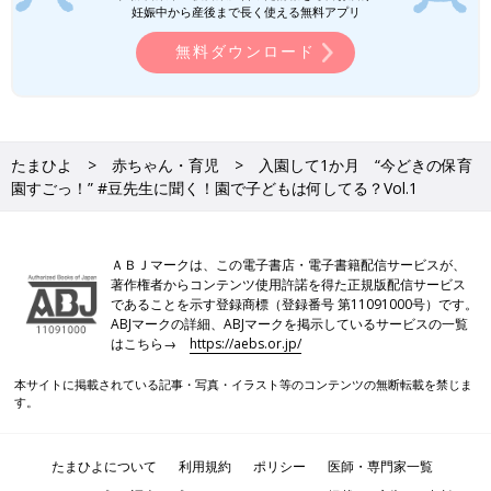
妊娠中から産後まで長く使える無料アプリ
無料ダウンロード
たまひよ
赤ちゃん・育児
入園して1か月 “今どきの保育
園すごっ！” #豆先生に聞く！園で子どもは何してる？Vol.1
ＡＢＪマークは、この電子書店・電子書籍配信サービスが、
著作権者からコンテンツ使用許諾を得た正規版配信サービス
であることを示す登録商標（登録番号 第11091000号）です。
ABJマークの詳細、ABJマークを掲示しているサービスの一覧
はこちら→
https://aebs.or.jp/
本サイトに掲載されている記事・写真・イラスト等のコンテンツの無断転載を禁じま
す。
たまひよについて
利用規約
ポリシー
医師・専門家一覧