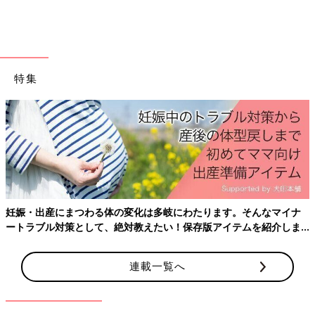
先生
そこなんです！ 一見「ただ遊んでいるだけ」に見える水
遊びも、先生のコメントを読むと「生き物を観察し、友達と協力
しながら試行錯誤している」といった、プロの視点での気づきが
書かれていたりします。 先生たちは、遊びの中から「学びや育
特集
ちの芽」を見つけ、それをどう伸ばすか考えながら関わってくれ
ているんです。
田中
そう思うと、保育園に預けるのってすごいメリットがある
んだなと思えてきます。
でも
0歳
や1歳児さんだと「学びの芽」を見つけるというより、お
世話が中心になるのではないですか？
妊娠・出産にまつわる体の変化は多岐にわたります。そんなマイナ
先生
もちろん0歳児だと「養護」（＝基本的な生活と安心の保
ートラブル対策として、絶対教えたい！保存版アイテムを紹介しま
障）の要素が強めではありますが、
0歳児には0歳児なりにちゃん
す。
と「（自分の世界を広げる）学び」の要素もあるんですよ
。たと
えば、水を手でバシャバシャしていること、ありますよね。
連載一覧へ
ただの水遊びにみえますけど、よく見ると強くたたいてみたり、
弱くしてみたり、感触の違いを試しながら楽しんでいたりするこ
とに気づきます。水という環境とかかわりながら探求している、