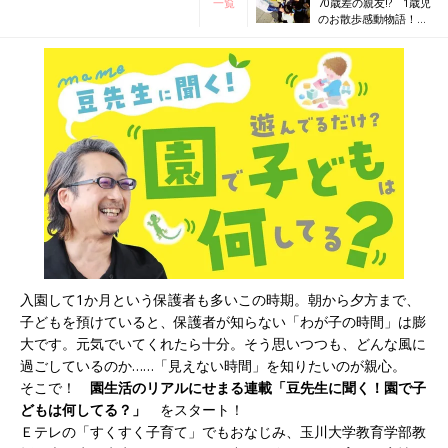
一覧
70歳差の親友!? 1歳児
のお散歩感動物語！～
園で子どもは何して
る？Vol.2～
入園して1か月という保護者も多いこの時期。朝から夕方まで、
子どもを預けていると、保護者が知らない「わが子の時間」は膨
大です。元気でいてくれたら十分。そう思いつつも、どんな風に
過ごしているのか……「見えない時間」を知りたいのが親心。
そこで！
園生活のリアルにせまる連載「豆先生に聞く！園で子
どもは何してる？」
をスタート！
Ｅテレの「すくすく子育て」でもおなじみ、玉川大学教育学部教