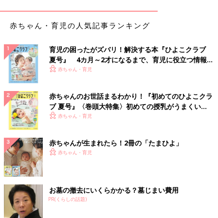
よ。
赤ちゃん・育児の人気記事ランキング
「見えない時間」を、安心に変えるツール、ドキュメンテ
ーション
育児の困ったがズバリ！解決する本『ひよこクラブ
夏号』 4カ月～2才になるまで、育児に役立つ情報が
いっぱい！
赤ちゃん・育児
赤ちゃんのお世話まるわかり！『初めてのひよこクラ
ブ 夏号』〈巻頭大特集〉初めての授乳がうまくい
く！ おっぱい・ミルクの基本と夏のトラブル 解決テ
赤ちゃん・育児
ク
赤ちゃんが生まれたら！2冊の「たまひよ」
赤ちゃん・育児
お墓の撤去にいくらかかる？墓じまい費用
PR(くらしの話題)