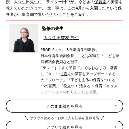
授、大豆生田先生に、ライター田中が、今どきの
保育園
の実情を
教えていただきます。 第一弾は、この4月から入園したという保
護者が、保育園で驚いたということをご紹介。
監修の先生
大豆生田啓友 先生
PROFILE：玉川大学教育学部教授。
日本保育学会副会長、こども家庭庁・こども家
庭審議会委員など歴任。
Eテレ「すくすく子育て」でもおなじみ。著書
に『０・1・
2歳
児の保育をアップデートする11
のアプローチ』『子ども主体の保育をつくる
56の言葉』『役立つ！ 活きる！ 保育ドキュメ
ンテーションの作り方』など多数。
このまま続きを見る
初めての保育園。入園してママが驚いたこと
サクサク読める！お気に入り記事を登録可能
ライター田中（以下、田中）
先生、保育園に子どもを預け始
アプリで続きを見る