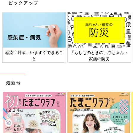
ピックアップ
まさに学びの瞬間ですよね。
田中
なるほど、それが学んでいるということなんですね。
写真付きの記録が保育の質もアップ
先生
保育園の先生たちは子どもがいま、何を楽しんでいるか、
感染症対策、いますぐできるこ
「もしものときの」赤ちゃん・
そこにどんな育ちがあるかといったことを「ドキュメンテーショ
と
家族の防災
ン」に書き記して教えてくれているんです。
先生たちにとっても写真付きの記録を作ることで、子どもの姿を
より理解することができ、
「保育の質の向上」
にもつながると
いわれています。
最新号
田中
まさにプロの視点ですね。私だったら単に水遊びしている
だけと見過ごしてしまうかも。ちょっとした遊びの中にも、うち
の子の育ちがあることを教えてくれる･･･、保育園の先生への尊
敬の気持ちが高まりました。
先生
これから保育園を探す人なら、見学のときに、廊下や玄
関に写真付きの活動掲示があるか見てみたり、「ドキュメンテー