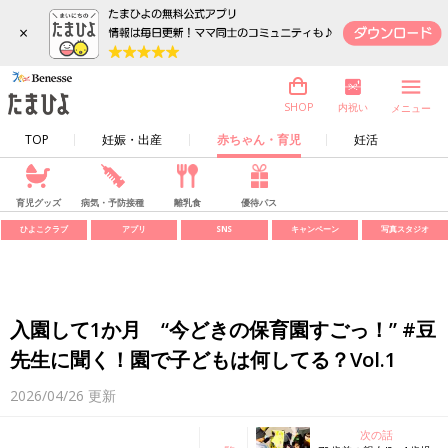
×
内祝い
SHOP
メニュー
TOP
妊娠・出産
赤ちゃん・育児
妊活
育児グッズ
病気・予防接種
離乳食
優待パス
ひよこクラブ
アプリ
SNS
キャンペーン
写真スタジオ
入園して1か月 “今どきの保育園すごっ！” #豆
先生に聞く！園で子どもは何してる？Vol.1
2026/04/26
更新
次の話