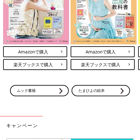
ションを取り入れていますか？」と聞いてみたりするのもいいか
もしれません。
田中
アプリでも配信されて掲示もあると、先生との会話もしや
すくなりそうです。
先生
保護者と保育園が子どもの成長を共有できたら、真に子育
Amazonで購入
Amazonで購入
てのパートナーという関係が作れるかもしれませんね。
楽天ブックスで購入
楽天ブックスで購入
田中
なるほど、奥深い！ 先生、次回もさらに詳しく教えてく
ださい！
先生
次回は福井の保育園での「お散歩」の様子を実際のドキュ
ムック書籍
たまひよの絵本
メンテーションから見ていきましょう。子どもの発想力にきっと
驚きますよ！
取材・文/田中あすか、たまひよONLINE編集部
キャンペーン
●記事の内容は2026年4月の情報であり、現在と異なる場合があ
ります。