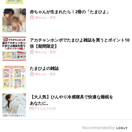
感でき、安心できませんか？
ク
赤ちゃんが生まれたら！2冊の「たまひよ」
「ただの遊び」の中に、保育者がプロの目で見つけ
赤ちゃん・育児
る「学び」
アカチャンホンポでたまひよ雑誌を買うとポイント10
倍【期間限定】
赤ちゃん・育児
たまひよの雑誌
赤ちゃん・育児
【大人気】ひんやり冷感寝具で快適な睡眠を
あなたに。
PR(アイリスプラザ)
●写真はイメージです 写真提供/ピクスタ
田中
写真と一緒に添えられている園の先生のコメントも、な
Recommended by
んだか読み応えがありますよね。