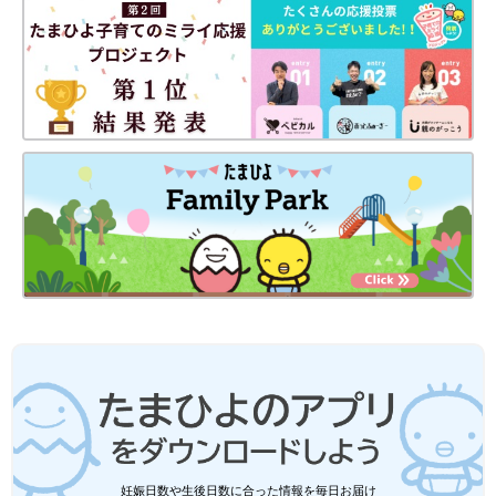
「豆先生に聞く！園で子どもは何してる？」記
事一覧はこちら
次の話
一覧
70歳差の親友!? 1歳児
のお散歩感動物語！～
園で子どもは何して
る？Vol.2～
妊娠日数や生後日数に合った情報を毎日お届け