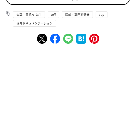
めた友人が「驚いた！」と話してくれたんですけど、最近の保育
園ってすごいんですね。保護者アプリに写真とともに「今日どん
大豆生田啓友 先生
coff
医師・専門家監修
app
な遊びをしたか」が送られてくるんだそうです。今どきはそこま
保育ドキュメンテーション
で進んでるんだ！と感心しちゃいました。 うちの子は手書きの
連絡帳だったので。
大豆生田先生（以下、先生）
そうですね、ICTの活用が進み、
保育園での活動の様子がスマホで見られるところが増えていま
す。お友達が驚かれたものは
「ドキュメンテーション」といっ
て、元は写真付きの保育記録の一つ
なのですが、これを連絡帳
として活用する園が増えています。
田中
それって連絡帳の豪華版みたいなものですか？ 写真が
たくさんあったら、保護者としてはもちろん嬉しいんですけ
ど……今までの連絡帳以上の意味があるんですか？
先生
実はそこが一番大事なところなんです。ドキュメンテー
ションは単なる報告書じゃないんです。
今、子どもが何に夢中に
なっているか。どんなことに関心を持っているか。
保護者が子ど
もの育ちや学びなどを知ることができる、貴重なツールなんです