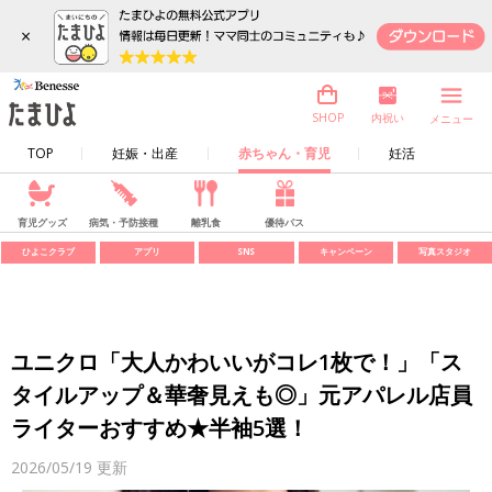
×
内祝い
SHOP
メニュー
TOP
妊娠・出産
赤ちゃん・育児
妊活
育児グッズ
病気・予防接種
離乳食
優待パス
ひよこクラブ
アプリ
SNS
キャンペーン
写真スタジオ
ユニクロ「大人かわいいがコレ1枚で！」「ス
タイルアップ＆華奢見えも◎」元アパレル店員
ライターおすすめ★半袖5選！
2026/05/19
更新