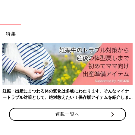
出典：Instagramアカウント「mi_0730_mk」
特集
mikiteeさんは「ミニT」を購入。今季のミニTは大人気で、無地
だけでなく柄ものもそろっており、カラバリも豊富です。短め丈
なのでどんなボトムスともバランスが整います。タックパンツと
合わせてきちんと感のあるコーデや、大人カジュアルや甘めスタ
イルにも対応できる優秀アイテム！1枚でラクに着たいけど、手
抜き感のないTシャツを求めている方にはとってもおすすめで
す。
Tシャツ感覚で着られるけど、ニットだから上品
妊娠・出産にまつわる体の変化は多岐にわたります。そんなマイナ
♪「UVカットクルーネックセーター」
ートラブル対策として、絶対教えたい！保存版アイテムを紹介しま
す。
連載一覧へ