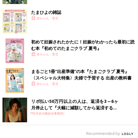
たまひよの雑誌
赤ちゃん・育児
初めて妊娠されたかたに！妊娠がわかったら最初に読
む本『初めてのたまごクラブ 夏号』
赤ちゃん・育児
まるごと1冊“出産準備”の本『たまごクラブ 夏号』
〈スペシャル大特集〉夫婦で予習する 出産の教科書
赤ちゃん・育児
リボ払い50万円以上の人は、返済を3～6ヶ
月停止して『大幅に減額してから返済する...
PR(渋谷法務総合事務所)
Recommended by