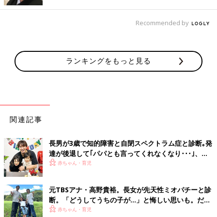
Recommended by
ランキングをもっと見る
出典：Instagramアカウント「ruu_beauty_life」
るぅさんは「ポインテールラウンドネックミニT 」を購入。小さ
な穴を開けたような透かし彫り風のポインテール柄や、首元の丸
みが甘さをほんのり含んでいて、上品な印象に♪ 短め丈なので重
心が上がり、脚長＆スタイルアップ効果も期待できます。ボトム
関連記事
スをデニムやカジュアルなパンツと合わせて、甘辛ミックスな大
人コーデにしても◎。インナーとしても役立つので、1枚は持っ
長男が3歳で知的障害と自閉スペクトラム症と診断｡発
ておきたいTシャツです。
達が後退して｢パパとも言ってくれなくなり･･･｣、元
プロバスケ選手･岡田優介
赤ちゃん・育児
スタイルアップ＆華奢見えも◎「ミニT 」
元TBSアナ・高野貴裕。長女が先天性ミオパチーと診
断。「どうしてうちの子が…」と悔しい思いも。だか
らこそ、娘との時間を全力で楽しみたい
赤ちゃん・育児