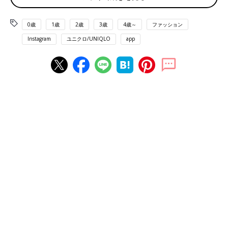
0歳
1歳
2歳
3歳
4歳～
ファッション
Instagram
ユニクロ/UNIQLO
app
出典：Instagramアカウント「audreysunnyday」
たまみさんは「ボクシーニットT」を購入。そでの長さが少し長
めで、二の腕カバーが叶います。ほどよい透け感が上品な印象
で、中にキャミやタンクを着てうっすら見せてもおしゃれです。
落ち感のあるサラッとした素材が高見えするので、夏場のきれい
めコーデにはあると助かる1枚！すそはボトムスにインしても出
してもサマになりますよ♪
大人かわいいコーデにはこのTシャツを♪「ポインテ
ールラウンドネックミニT 」