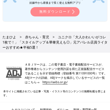
イテムなので、ぜひチェックしてくださいね♪
妊娠中から産後まで長く使える無料アプリ
ZARA「これはヘビロテ間違いなし！」
「脱ぎ履きもらくちん！」大人かわいい
無料ダウンロード
シューズ5選
ZARAのシューズが大人気です！脱ぎ履きがラ
クラク、なおかつおしゃれなデザインばかり
で、どれも目が離せません。これはお出かけが
楽しくなること間違いなしっ♪ 今回はそんな
ZARAの、大人かわいいシューズをご紹介しま
たまひよ
赤ちゃん・育児
ユニクロ「大人かわいいがコレ
ユニクロの半袖Tシャツは名品ぞろい！
す。
1枚で！」「スタイルアップ＆華奢見えも◎」元アパレル店員ライタ
ーおすすめ★半袖5選！
ユニクロの半袖アイテムは色やシルエット、丈感など種類が豊富
なので、きっとお気に入りのものが見つかりますよ。夏場は洗い
替え用にたくさんそろえておくのも断然アリ♪ ぜひチェックして
ＡＢＪマークは、この電子書店・電子書籍配信サービスが、
みてください！
著作権者からコンテンツ使用許諾を得た正規版配信サービス
（文・水川ちさ）
であることを示す登録商標（登録番号 第11091000号）です。
ABJマークの詳細、ABJマークを掲示しているサービスの一覧
水川 ちさ
はこちら→
https://aebs.or.jp/
本サイトに掲載されている記事・写真・イラスト等のコンテンツの無断転載を禁じま
子育て・ファッションジャンルを得意とする主婦のWEBライタ
す。
ー。アパレル企業に勤めていた経験をもち、色彩コーディネータ
ー2級も取得。たまひよONLINEライター6年目。笑いのツボがい
たまひよについて
利用規約
ポリシー
医師・専門家一覧