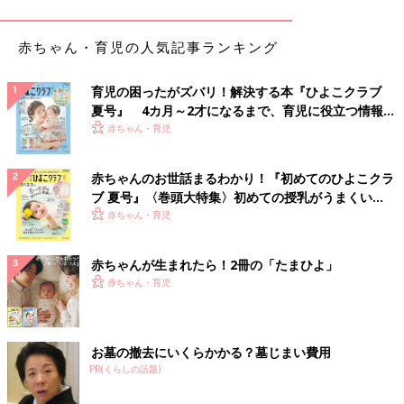
赤ちゃん・育児の人気記事ランキング
育児の困ったがズバリ！解決する本『ひよこクラブ
夏号』 4カ月～2才になるまで、育児に役立つ情報が
いっぱい！
赤ちゃん・育児
赤ちゃんのお世話まるわかり！『初めてのひよこクラ
ブ 夏号』〈巻頭大特集〉初めての授乳がうまくい
く！ おっぱい・ミルクの基本と夏のトラブル 解決テ
赤ちゃん・育児
ク
赤ちゃんが生まれたら！2冊の「たまひよ」
赤ちゃん・育児
お墓の撤去にいくらかかる？墓じまい費用
PR(くらしの話題)