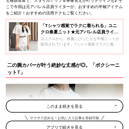
も種類豊富で、スタイルアップ＆華奢見えが叶うデザインも♪ そ
こで今回は元アパレル店員ライターが、おすすめの半袖アイテム
をご紹介！おすすめの活用テクもご覧ください。
「Tシャツ感覚でラクに着られる」ユニ
クロ春夏ニット★元アパレル店員ライタ
ーおすすめ4選！
ユニクロから、春夏にぴったりな半袖ニットが
販売されています。Tシャツ感覚でラクに着ら
れるけど、見た目も高見えでサマになるものば
かり♪ そこで今回は元アパレル店員ライター
が、おすすめの春夏ニットをご紹介！おすすめ
二の腕カバーが叶う絶妙な丈感が◎。「ボクシーニ
の活用テクもご覧ください。
ットT」
このまま続きを見る
サクサク読める！お気に入り記事を登録可能
アプリで続きを見る