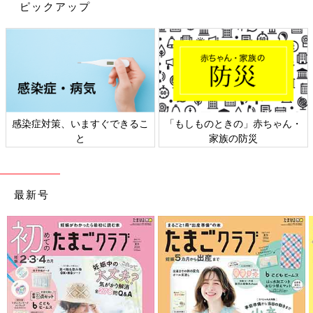
ピックアップ
感染症対策、いますぐできるこ
「もしものときの」赤ちゃん・
と
家族の防災
最新号
出典：Instagramアカウント「reimi___shsh」
REIMIさんは「UVカットクルーネックセーター」を購入。Tシャ
ツ感覚でラクに着られ、1枚で上品な印象に仕上がる優秀ニット
です。袖と身頃の落ち感により細見え効果も期待できます。春夏
の時期であれば、ピンクやイエローなどの色物に、グレーやネイ
ビーのスラックスパンツを合わせても◎。お出かけだけでなくオ