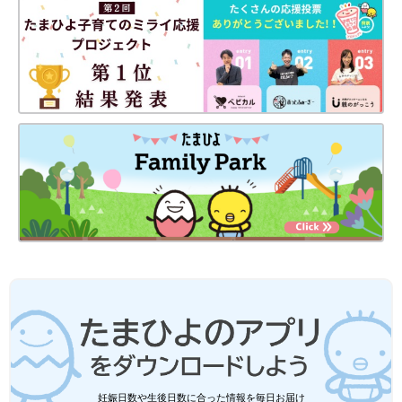
出典：Instagramアカウント「_o.saya______」
sayakaさんは「スラブジャージーVネックT」を購入。胸元の空
きすぎないVネックがデコルテ部分をきれいに見せてくれ、女性
らしいシルエットを表現してくれます。透け感のある素材なの
で、キャミやタンクを中に着ると◎。身頃がすっきりとしている
ので、ワイドパンツやゆるっとしたスウェットと合わせて軽さの
あるコーデもおすすめです。
しまむら「快適で万能」「コーデが華や
かに」絶対使える！春ボトムス5選
プチプラブランドのしまむらでは、春コーデに
ぴったりなボトムスが多数販売中！そこで今回
は、とくにSNSで人気を集めているアイテムを
ご紹介します。どれも春コーデにぴったりなア
妊娠日数や生後日数に合った情報を毎日お届け