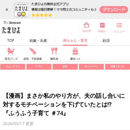
×
内祝い
SHOP
メニュー
TOP
妊娠・出産
赤ちゃん・育児
妊活
育児グッズ
病気・予防接種
離乳食
優待パス
ひよこクラブ
アプリ
SNS
キャンペーン
写真スタジオ
【漫画】まさか私のやり方が、夫の話し合いに
対するモチベーションを下げていたとは⁉︎
『ふうふう子育て ＃74』
2026/05/17
更新