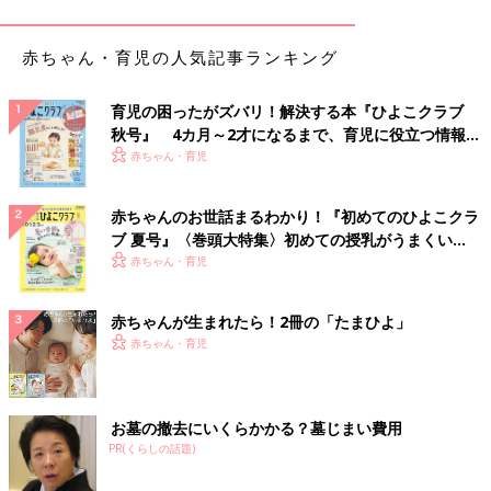
赤ちゃん・育児の人気記事ランキング
育児の困ったがズバリ！解決する本『ひよこクラブ
秋号』 4カ月～2才になるまで、育児に役立つ情報が
いっぱい！
赤ちゃん・育児
赤ちゃんのお世話まるわかり！『初めてのひよこクラ
ブ 夏号』〈巻頭大特集〉初めての授乳がうまくい
く！ おっぱい・ミルクの基本と夏のトラブル 解決テ
赤ちゃん・育児
ク
赤ちゃんが生まれたら！2冊の「たまひよ」
赤ちゃん・育児
お墓の撤去にいくらかかる？墓じまい費用
PR(くらしの話題)