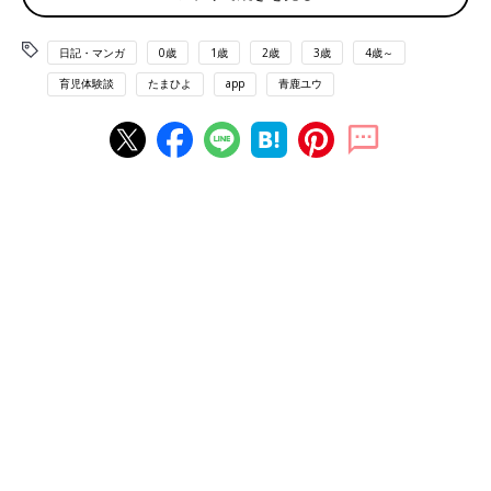
日記・マンガ
0歳
1歳
2歳
3歳
4歳～
育児体験談
たまひよ
app
青鹿ユウ