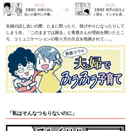
前の話
次の話
【漫画】夫婦の話し
一覧
【漫画】相手の話をよ
合いの最中に不機嫌
く聞き、テンポを遅く
になったり、投げや
し、クッション言葉を
りになったりする
使う…円満でいるため
夫婦の話し合いの際、たまに黙ったり、投げやりになったりして
夫。どうしてなの⁉︎
の夫婦の会話ルール
しまう夫。「このままでは困る」と青鹿さんが理由を聞いたとこ
『ふうふう子育て ＃
『ふうふう子育て ＃
73』
75』
ろ、コミュニケーションの取り方の欠点を指摘されて……。
「私はそんなつもりないのに」