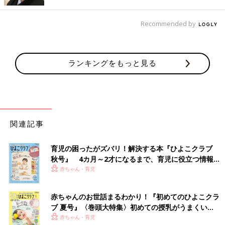
Recommended by
ランキングをもっと見る
関連記事
育児の困ったがズバリ！解決する本『ひよこクラブ
秋号』 4カ月～2才になるまで、育児に役立つ情報が
いっぱい！
赤ちゃん・育児
赤ちゃんのお世話まるわかり！『初めてのひよこクラ
ブ 夏号』〈巻頭大特集〉初めての授乳がうまくい
く！ おっぱい・ミルクの基本と夏のトラブル 解決テ
赤ちゃん・育児