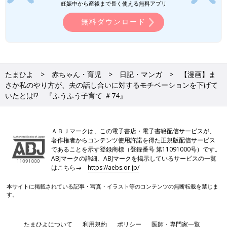
妊娠中から産後まで長く使える無料アプリ
無料ダウンロード
自分がどんなつもりでも相手が嫌なら謝罪したい
夫婦での話し合いの最中に、夫が急に黙ってしまったり、投げや
りになったりしてしまうのはなぜなのか、本人に聞いてみたとこ
たまひよ
赤ちゃん・育児
日記・マンガ
【漫画】ま
ろ、「責められている気持ちになるから……？」という答えが返
さか私のやり方が、夫の話し合いに対するモチベーションを下げて
ってきました。
いたとは⁉︎ 『ふうふう子育て ＃74』
私は夫を糾弾しているつもりはなかったので驚いて、「なん
で？ どういう点が？ どういうときに？ 具体的には？ 詳し
ＡＢＪマークは、この電子書店・電子書籍配信サービスが、
く教えて？」などと質問したところ、夫はハッとした顔をして、
著作権者からコンテンツ使用許諾を得た正規版配信サービス
「そうやって矢継ぎ早に質問が戻ってくるところ」だと答えまし
であることを示す登録商標（登録番号 第11091000号）です。
た。立て続けの質問には圧力を感じるし、私が理屈屋っぽいので
ABJマークの詳細、ABJマークを掲示しているサービスの一覧
はこちら→
https://aebs.or.jp/
自分の感情がないがしろにされて責められているように感じると
打ち明けてくれたのです。
本サイトに掲載されている記事・写真・イラスト等のコンテンツの無断転載を禁じま
す。
私は一刻も早く誤解を解きたいという気持ちになり、「いや！
それは誤解で！」とすぐさま口を挟みそうになったのですが、最
後までじっくり話を聞かない点、レスポンスが早すぎる点も嫌だ
たまひよについて
利用規約
ポリシー
医師・専門家一覧