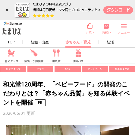
×
内祝い
SHOP
メニュー
TOP
妊娠・出産
赤ちゃん・育児
妊活
育児グッズ
病気・予防接種
離乳食
優待パス
ひよこクラブ
アプリ
SNS
キャンペーン
写真スタジオ
和光堂120周年、「ベビーフード」の開発のこ
だわりとは？「赤ちゃん品質」を知る体験イベ
ントを開催
2026/06/01
更新