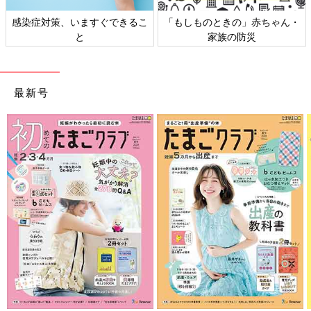
策、いますぐできるこ
「もしものときの」赤ちゃん・
日本外来小
と
家族の防災
最新号