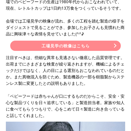
場でのベビーフードの生産は1980年代からおこなわれていて、
現在、レトルトカップは1日約13万食をつくっているそうです。
会場では工場見学の映像が流れ、多くの工程を踏む製造の様子を
ダイジェストで見ることができ、参加したお子さんも見慣れた商
品に興味津々な表情を見せていました(^^♪
工場見学の映像はこちら
注目すべきは、些細な異常も見逃さない徹底した品質管理です。
出荷までにさまざまな検査が繰り返されますが、機械によるチェ
ックだけではなく、人の目による選別もおこなわれているのだと
か。また異物混入を防ぐため、製造機器の一部を樹脂製からステ
ンレス製に変更したとの説明もありました。
「ベビーフードは赤ちゃんが口にするものだからこそ、安全・安
心な製品づくりを日々追求している」と製造担当者。家族や知人
に食べてもらうつもりで、心をこめて日々製造に向き合っている
と話してくれました。